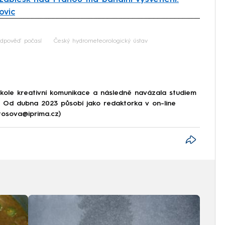
ovic
iled to fetch
edpověď počasí
Český hydrometeorologický ústav
škole kreativní komunikace a následně navázala studiem
e. Od dubna 2023 působí jako redaktorka v on-line
tosova@iprima.cz)