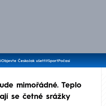
í
Objevte Česko
Jak ušetřit
Sport
Počasí
ude mimořádné. Teplo
dají se četné srážky