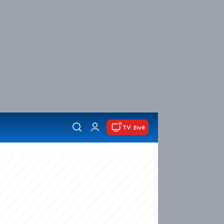
TV živě