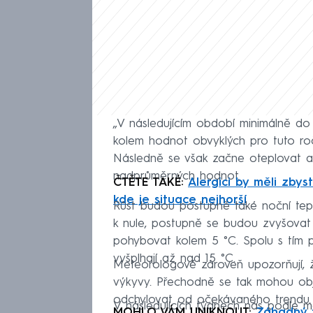
„V následujícím období minimálně d
kolem hodnot obvyklých pro tuto ro
Následně se však začne oteplovat a
nadprůměrných hodnot.
ČTĚTE TAKÉ:
Alergici by měli zbys
kde je situace nejhorší
Růst budou postupně také noční tepl
k nule, postupně se budou zvyšovat
pohybovat kolem 5 °C. Spolu s tím 
vyšplhají až nad 15 °C.
Meteorologové zároveň upozorňují, 
výkyvy. Přechodně se tak mohou objev
odchylovat od očekávaného trendu.
V následujících týdnech nás podle me
MOHLO VÁM UNIKNOUT:
Záhadný z