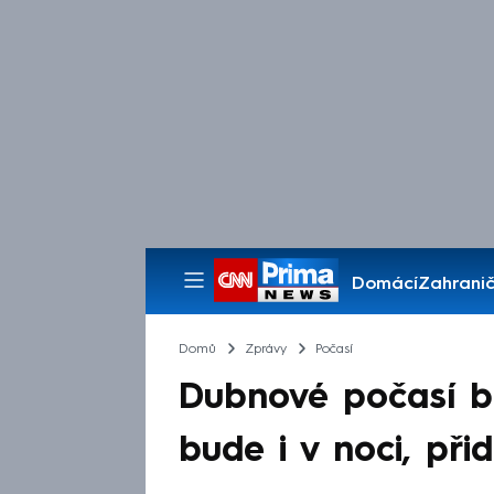
Domácí
Zahranič
Pořady
Domů
Zprávy
Počasí
Dubnové počasí b
bude i v noci, při