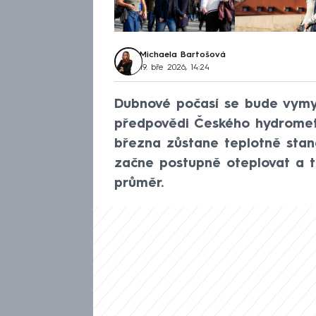
Michaela Bartošová
19. bře 2026, 14:24
Dubnové počasí se bude vymy
předpovědi Českého hydromet
března zůstane teplotně sta
začne postupně oteplovat a 
průměr.