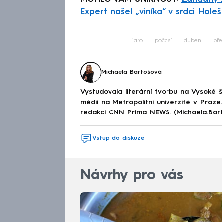
Expert našel „viníka“ v srdci Holeš
Fa
jaro
počasí
duben
př
Michaela Bartošová
Vystudovala literární tvorbu na Vysoké 
médií na Metropolitní univerzitě v Praz
redakci CNN Prima NEWS. (Michaela.Bar
Vstup do diskuze
Návrhy pro vás