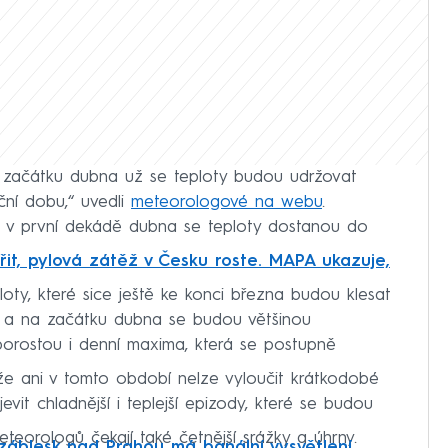
o začátku dubna už se teploty budou udržovat
ční dobu,“ uvedli
meteorologové na webu
.
 v první dekádě dubna se teploty dostanou do
třit, pylová zátěž v Česku roste. MAPA ukazuje,
oty, které sice ještě ke konci března budou klesat
 a na začátku dubna se budou většinou
porostou i denní maxima, která se postupně
že ani v tomto období nelze vyloučit krátkodobé
it chladnější i teplejší epizody, které se budou
teorologů čekají také četnější srážky a úhrny.
áblesk nad Prahou má banální vysvětlení.