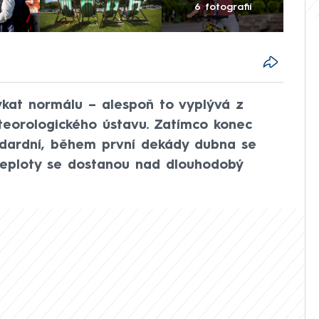
6 fotografií
kat normálu – alespoň to vyplývá z
eorologického ústavu. Zatímco konec
ndardní, během první dekády dubna se
teploty se dostanou nad dlouhodobý