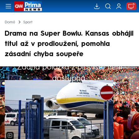
Domů
Sport
Drama na Super Bowlu. Kansas obhájil
titul až v prodloužení, pomohla
zásadní chyba soupeře
Žádná položka z playlistu není
Výběr redakce
dostupná.