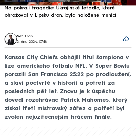
Na pokraji tragédie: Ukrajinské letadlo, které
P
ohrožoval v Lipsku dron, bylo naložené municí
e
Viet Tran
12. úno 2024, 07:18
Kansas City Chiefs obhájili titul šampiona v
lize amerického fotbalu NFL. V Super Bowlu
porazili San Francisco 25:22 po prodloužení,
a slaví počtvrté v historii a potřetí za
posledních pět let. Znovu je k úspěchu
dovedl rozehrávač Patrick Mahomes, který
získal třetí mistrovský zářez a potřetí byl
zvolen nejužitečnějším hráčem finále.