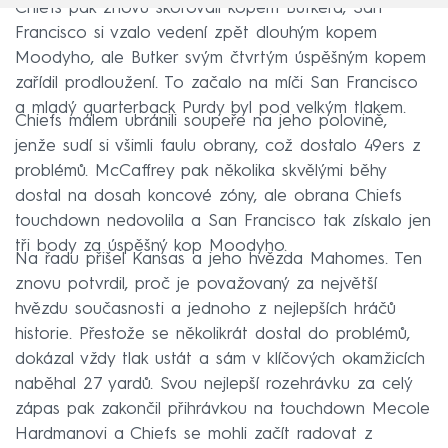
Chiefs pak znovu skórovali kopem Butkera, San
Francisco si vzalo vedení zpět dlouhým kopem
Moodyho, ale Butker svým čtvrtým úspěšným kopem
zařídil prodloužení. To začalo na míči San Francisco
a mladý quarterback Purdy byl pod velkým tlakem.
Chiefs málem ubránili soupeře na jeho polovině,
jenže sudí si všimli faulu obrany, což dostalo 49ers z
problémů. McCaffrey pak několika skvělými běhy
dostal na dosah koncové zóny, ale obrana Chiefs
touchdown nedovolila a San Francisco tak získalo jen
tři body za úspěšný kop Moodyho.
Na řadu přišel Kansas a jeho hvězda Mahomes. Ten
znovu potvrdil, proč je považovaný za největší
hvězdu současnosti a jednoho z nejlepších hráčů
historie. Přestože se několikrát dostal do problémů,
dokázal vždy tlak ustát a sám v klíčových okamžicích
naběhal 27 yardů. Svou nejlepší rozehrávku za celý
zápas pak zakončil přihrávkou na touchdown Mecole
Hardmanovi a Chiefs se mohli začít radovat z