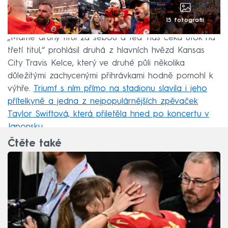
15 fotografií
„Máme druhý titul za sebou a teď nás čeká útok na
třetí titul,“ prohlásil druhá z hlavních hvězd Kansas
City Travis Kelce, který ve druhé půli několika
důležitými zachycenými přihrávkami hodně pomohl k
výhře.
Triumf s ním přímo na stadionu slavila i jeho
přítelkyně a jedna z nejpopulárnějších zpěvaček
Taylor Swiftová, která přiletěla hned po koncertu v
Japonsku
.
Čtěte také