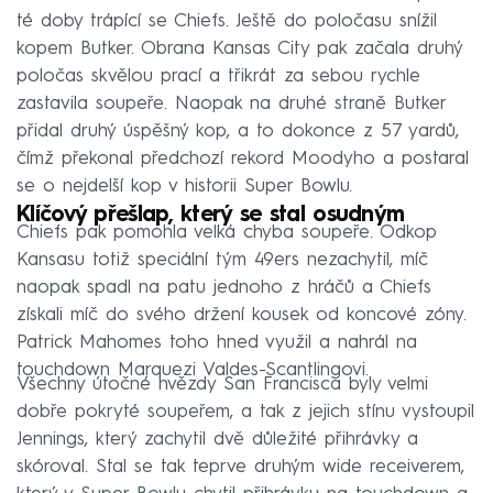
té doby trápící se Chiefs. Ještě do poločasu snížil
kopem Butker. Obrana Kansas City pak začala druhý
poločas skvělou prací a třikrát za sebou rychle
zastavila soupeře. Naopak na druhé straně Butker
přidal druhý úspěšný kop, a to dokonce z 57 yardů,
čímž překonal předchozí rekord Moodyho a postaral
se o nejdelší kop v historii Super Bowlu.
Klíčový přešlap, který se stal osudným
Chiefs pak pomohla velká chyba soupeře. Odkop
Kansasu totiž speciální tým 49ers nezachytil, míč
naopak spadl na patu jednoho z hráčů a Chiefs
získali míč do svého držení kousek od koncové zóny.
Patrick Mahomes toho hned využil a nahrál na
touchdown Marquezi Valdes-Scantlingovi.
Všechny útočné hvězdy San Francisca byly velmi
dobře pokryté soupeřem, a tak z jejich stínu vystoupil
Jennings, který zachytil dvě důležité přihrávky a
skóroval. Stal se tak teprve druhým wide receiverem,