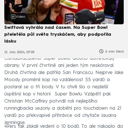
Video
Swiftová vyhrála nad časem. Na Super Bowl
přeletěla půl světa tryskáčem, aby podpořila
lásku
6 min čtení
12. úno 2024, 07:05
Osmadvacátému Super Bowlu dlouho dominovaly
obrany. V první čtvrtině ani jeden tým neskóroval.
Druhá čtvrtina ale patřila San Franciscu. Nejprve Jake
Moody proměnil kop na vzdálenost 55 yardů a
postaral se o tři body. V tu chvíli šlo o nejdelší
úspěšný kop v historii Super Bowlu. Vzápětí pak
Christian McCaffrey potvrdil roli nejlepšího
runningbacka sezony a doběhl pro touchdown na 21
yardů po překvapivé přihrávce od chytače Jauana
Jenningse.
49ers tak získali vedení o 10 bodů. To ale nakoplo do