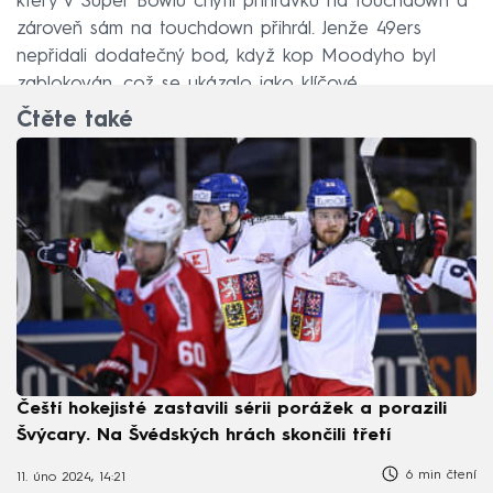
který v Super Bowlu chytil přihrávku na touchdown a
zároveň sám na touchdown přihrál. Jenže 49ers
nepřidali dodatečný bod, když kop Moodyho byl
zablokován, což se ukázalo jako klíčové.
Čtěte také
Čeští hokejisté zastavili sérii porážek a porazili
Švýcary. Na Švédských hrách skončili třetí
6 min čtení
11. úno 2024, 14:21