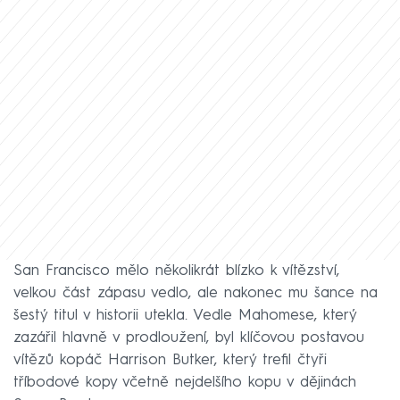
San Francisco mělo několikrát blízko k vítězství,
velkou část zápasu vedlo, ale nakonec mu šance na
šestý titul v historii utekla. Vedle Mahomese, který
zazářil hlavně v prodloužení, byl klíčovou postavou
vítězů kopáč Harrison Butker, který trefil čtyři
tříbodové kopy včetně nejdelšího kopu v dějinách