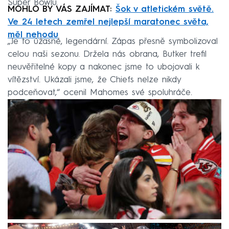
Super Bowlu.
MOHLO BY VÁS ZAJÍMAT:
Šok v atletickém světě.
Ve 24 letech zemřel nejlepší maratonec světa,
měl nehodu
„Je to úžasné, legendární. Zápas přesně symbolizoval
celou naši sezonu. Držela nás obrana, Butker trefil
neuvěřitelné kopy a nakonec jsme to ubojovali k
vítězství. Ukázali jsme, že Chiefs nelze nikdy
podceňovat,“ ocenil Mahomes své spoluhráče.