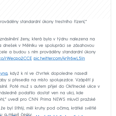
ováděny standardní úkony trestního řízení,“
znásilnění ženy, která byla v týdnu nalezena na
na dnešek v Mělníku ve spolupráci se zásahovou
v cele a budou s ním prováděny standardní úkony
t.co/rWecpo2CCE
pic.twitter.com/4r9r6wL5In
syna
, když k ní ve čtvrtek dopoledne nasedl
 aby si přesedla na místo spolujezdce. Vzápětí ji
lnil. Poté muž s autem přijel do Okřínecké ulice v
ásledně podařilo dostat ven na ulici, kde
ohl,“ uvedl pro CNN Prima NEWS mluvčí pražské
 že byl štíhlý, měl kruhy pod očima, krátké světlé
u a mluvil česky.