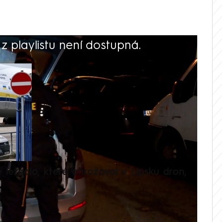
 playlistu není dostupná.
V
é letadlo, které ohrožoval v Lipsku dron,
Přilá
polit