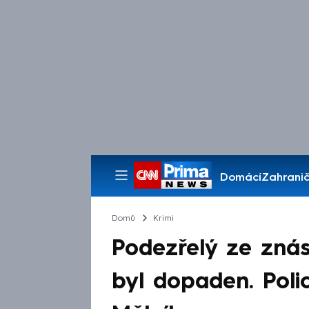
Domácí
Zahranič
Pořady
Domů
Krimi
Podezřelý ze znás
byl dopaden. Polic