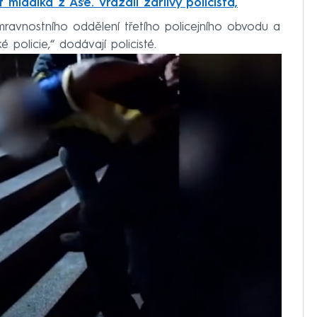
 mladíka z Aše. Vraždil žárlivý policista,
 mravnostního oddělení třetího policejního obvodu a
é policie,“ dodávají policisté.