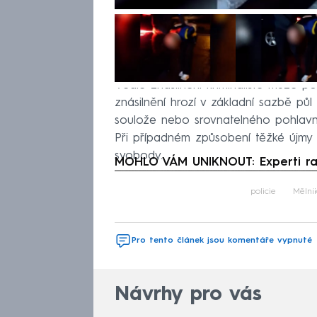
Vedle znásilnění kriminalisté muže p
znásilnění hrozí v základní sazbě pů
soulože nebo srovnatelného pohlavní
Při případném způsobení těžké újmy 
svobody.
MOHLO VÁM UNIKNOUT: Experti rad
Fa
policie
Mělní
Pro tento článek jsou komentáře vypnuté
Návrhy pro vás