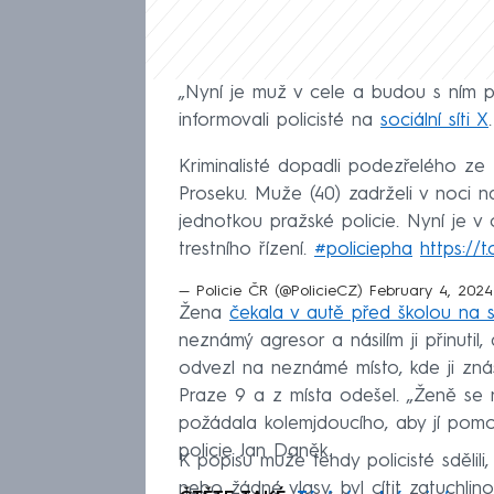
„Nyní je muž v cele a budou s ním pr
informovali policisté na
sociální síti X
.
Kriminalisté dopadli podezřelého ze 
Proseku. Muže (40) zadrželi v noci 
jednotkou pražské policie. Nyní je 
trestního řízení.
#policiepha
https://
— Policie ČR (@PolicieCZ)
February 4, 2024
Žena
čekala v autě před školou na 
neznámý agresor a násilím ji přinutil,
odvezl na neznámé místo, kde ji znási
Praze 9 a z místa odešel. „Ženě se n
požádala kolemjdoucího, aby jí pom
policie Jan Daněk.
K popisu muže tehdy policisté sdělili,
nebo žádné vlasy, byl cítit zatuchlino