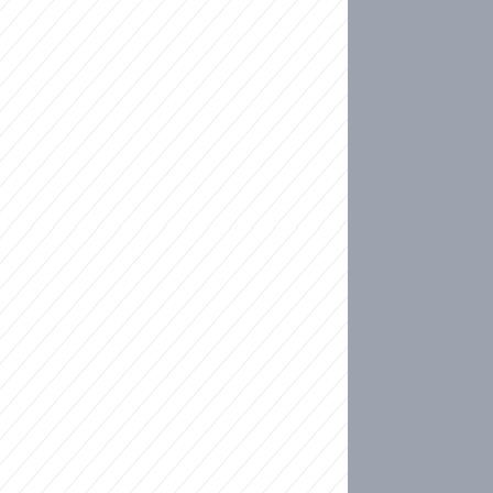
ideo
kat migranty do Česka? Sami by odešli, tvrdí exp
ické sebevraždě