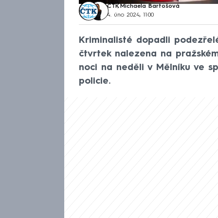
ČTK
,
Michaela Bartošová
4. úno 2024, 11:00
Kriminalisté dopadli podezřel
čtvrtek nalezena na pražském 
noci na neděli v Mělníku ve s
policie.