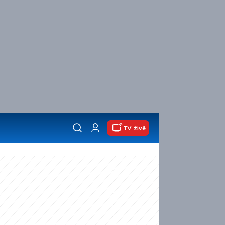
TV živě