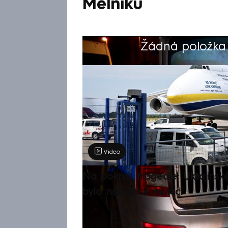
Mělníku
Žádná položka z
Výběr redakce
Video
Na pokraji tragédie: Ukrajinsk
bylo naložené municí