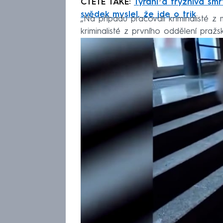
ČTĚTE TAKÉ:
Týrání a trýznivá smrt
svědek myslel, že jde o trik
„Na případu pracovali kriminalisté z
kriminalisté z prvního oddělení pražsk