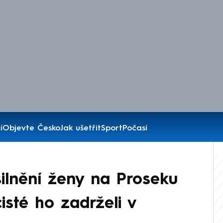
í
Objevte Česko
Jak ušetřit
Sport
Počasí
ilnění ženy na Proseku
isté ho zadrželi v