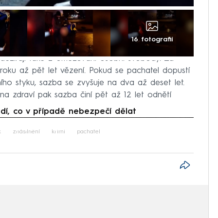
16 fotografií
odezírají také z omezování osobní svobody. Za
l roku až pět let vězení. Pokud se pachatel dopustí
ho styku, sazba se zvyšuje na dva až deset let.
na zdraví pak sazba činí pět až 12 let odnětí
í, co v případě nebezpečí dělat
iled to fetch
k
znásilnění
krimi
pachatel