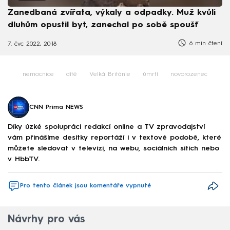
Zanedbaná zvířata, výkaly a odpadky. Muž kvůli
dluhům opustil byt, zanechal po sobě spoušť
6 min čtení
7. čvc 2022, 20:18
nemocnice
dítě
Velká Británie
úmrtí
novorozenec
CNN Prima NEWS
Díky úzké spolupráci redakcí online a TV zpravodajství
vám přinášíme desítky reportáží i v textové podobě, které
můžete sledovat v televizi, na webu, sociálních sítích nebo
v HbbTV.
Pro tento článek jsou komentáře vypnuté
Návrhy pro vás