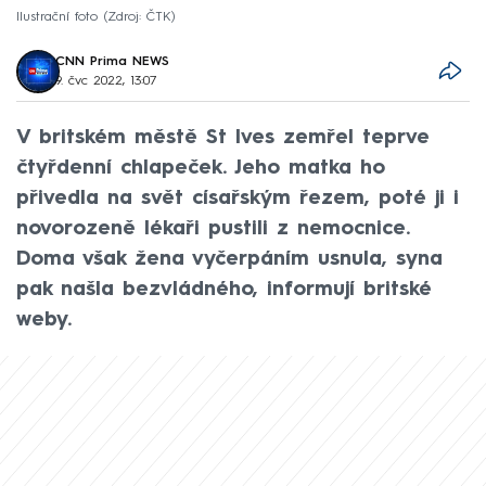
Ilustrační foto
Zdroj: ČTK
CNN Prima NEWS
9. čvc 2022, 13:07
V britském městě St Ives zemřel teprve
čtyřdenní chlapeček. Jeho matka ho
přivedla na svět císařským řezem, poté ji i
novorozeně lékaři pustili z nemocnice.
Doma však žena vyčerpáním usnula, syna
pak našla bezvládného, informují britské
weby.