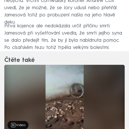
nedýchá. Vrchní cornwallský koroner Andrew Cox
uvedl, že je možné, že se Jory udusil nebo přehřál.
Jamesová totiž po probuzení našla na jeho hlavě
deku.
Pitva kojence ale nedokázala určit příčinu smrti.
Jamesová při vyšetřování uvedla, že smrti jejího syna
se dalo předejít tím, že by jí byla nabídnuta pomoc.
Po císařském řezu totiž trpěla velkými bolestmi.
Čtěte také
Video