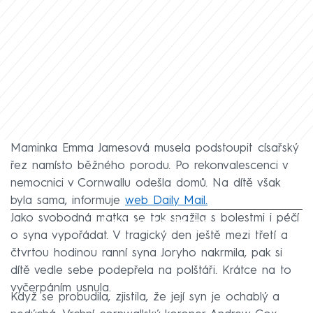
Maminka Emma Jamesová musela podstoupit císařský
řez namísto běžného porodu. Po rekonvalescenci v
nemocnici v Cornwallu odešla domů. Na dítě však
byla sama, informuje
web Daily Mail.
Jako svobodná matka se tak snažila s bolestmi i péčí
Failed to fetch
o syna vypořádat. V tragický den ještě mezi třetí a
čtvrtou hodinou ranní syna Joryho nakrmila, pak si
dítě vedle sebe podepřela na polštáři. Krátce na to
vyčerpáním usnula.
Když se probudila, zjistila, že její syn je ochablý a