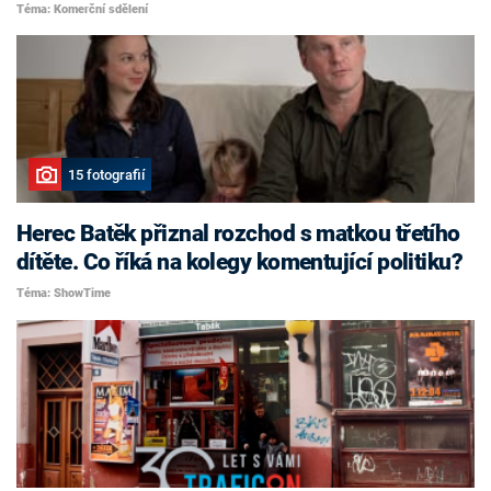
Téma: Komerční sdělení
15 fotografií
Herec Batěk přiznal rozchod s matkou třetího
dítěte. Co říká na kolegy komentující politiku?
Téma: ShowTime