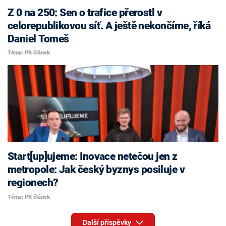
Z 0 na 250: Sen o trafice přerostl v
celorepublikovou síť. A ještě nekončíme, říká
Daniel Tomeš
Téma: PR článek
Start[up]ujeme: Inovace netečou jen z
metropole: Jak český byznys posiluje v
regionech?
Téma: PR článek
Další příspěvky