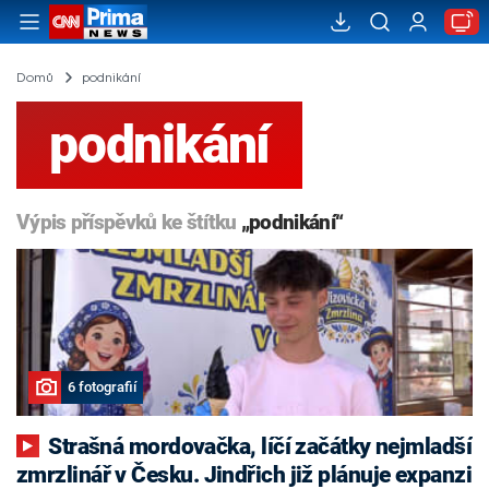
Domů
podnikání
podnikání
Výpis příspěvků ke štítku
„podnikání“
6 fotografií
Strašná mordovačka, líčí začátky nejmladší
zmrzlinář v Česku. Jindřich již plánuje expanzi