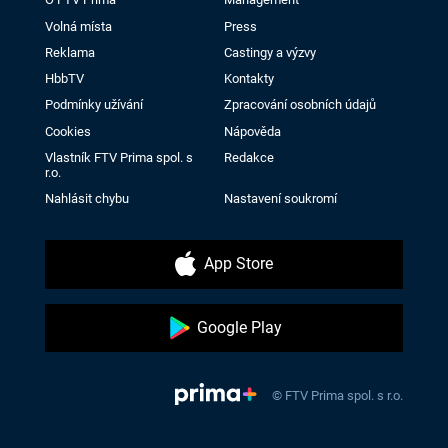
Volná místa
Press
Reklama
Castingy a výzvy
HbbTV
Kontakty
Podmínky užívání
Zpracování osobních údajů
Cookies
Nápověda
Vlastník FTV Prima spol. s
Redakce
r.o.
Nahlásit chybu
Nastavení soukromí
App Store
Google Play
© FTV Prima spol. s r.o.