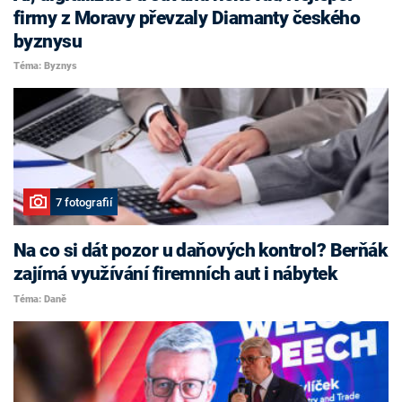
firmy z Moravy převzaly Diamanty českého
byznysu
Téma: Byznys
7 fotografií
Na co si dát pozor u daňových kontrol? Berňák
zajímá využívání firemních aut i nábytek
Téma: Daně