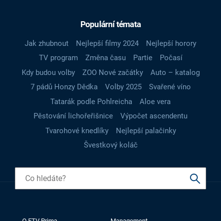
Populární témata
Jak zhubnout
Nejlepší filmy 2024
Nejlepší horory
TV program
Změna času
Partie
Počasí
Kdy budou volby
ZOO Nové začátky
Auto – katalog
7 pádů Honzy Dědka
Volby 2025
Svařené víno
Tatarák podle Pohlreicha
Aloe vera
Pěstování lichořeřišnice
Výpočet ascendentu
Tvarohové knedlíky
Nejlepší palačinky
Švestkový koláč
O FTV Prima
Management