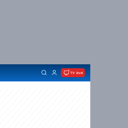
TV živě