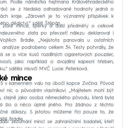
eum. Podle náměstka hejtmana Královéhradeckého
práv) se z hlediska odhadované hodnoty jedná o
nách kraje. „Zároveň je to významný příspěvek k
ého dědictví,“ sdělil Štěpán.
zlaté mince, šperky a další předměty o celkové
nalezeného zlata po převzetí nálezu deklaroval i
ojtěch Brádle. „Nejistota panovala u ostatních
 analýze podrobeno celkem 34. Testy potvrdily, že
á se o více kusů rozdílných cigaretových pouzder,
vosti, jako například o dvojdílný kapesní hřeben,
u,“ sdělila mluvčí MVČ Lucie Peterková.
ké mince
025 v kamenném valu na úbočí kopce Zvičina. Původ
eví nic o původním vlastníkovi. „Majitelem mohl být
m, stejně jako osoba německého původu, která byla
 šlo o něco úplně jiného. Pro žádnou z těchto
ačné důkazy. S jistotou můžeme říci pouze to, že
lil Brádle.
lší zkoumání mincí se zahraničními badateli, kteří