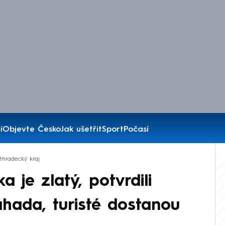
í
Objevte Česko
Jak ušetřit
Sport
Počasí
éhradecký kraj
a je zlatý, potvrdili
áhada, turisté dostanou