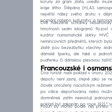
koruny za gram zlata, uvedlo muz
kraje Jiřího Štěpána (HLAS samos
největší nález svého druhu v ději
poznání našeho kulturního a historick
Dvě nalezené schránky obsahovaly 
hmotnosti sedm kilogramů. Ryzost 
kurátor numismatické sbírky MVČ V
nemincovních předmětů, kterých bylo
zlaté jsou bezezbytku všechny. Jedn
dámské šperky, ale také o jednotli
pudřenku či dámskou plesovou taštičk
Francouzské i osmans
Dva turisté našli poklad v únoru 2
depotu není jasný, stejně jako se n
člověk ohrožený nacistickým režime
po válce deportována, nebo možná
domněnek zatím neexistují jednozn
poklad byl zakopán po roce 1921,“ sdě
Posun by mohlo podle něj přinést da