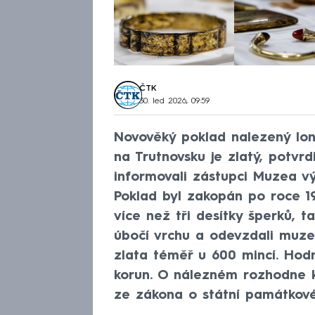
ČTK
30. led 2026, 09:59
Novověký poklad nalezený lon
na Trutnovsku je zlatý, potvr
informovali zástupci Muzea v
Poklad byl zakopán po roce 19
více než tři desítky šperků, ta
úbočí vrchu a odevzdali muze
zlata téměř u 600 mincí. Hodn
korun. O nálezném rozhodne k
ze zákona o státní památkové