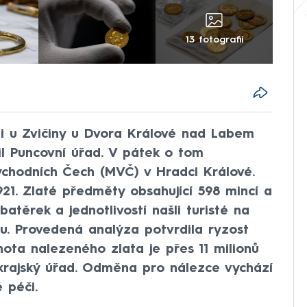
13 fotografií
i u Zvičiny u Dvora Králové nad Labem
dil Puncovní úřad. V pátek o tom
ýchodních Čech (MVČ) v Hradci Králové.
21. Zlaté předměty obsahující 598 mincí a
batěrek a jednotlivostí našli turisté na
u. Provedená analýza potvrdila ryzost
ota nalezeného zlata je přes 11 milionů
rajský úřad. Odměna pro nálezce vychází
 péči.