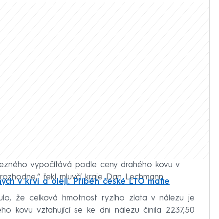
lezného vypočítává podle ceny drahého kovu v
rozhodne,“ řekl mluvčí kraje Dan Lechmann.
ých v krvi a oleji. Příběh české LTO mafie
lo, že celková hmotnost ryzího zlata v nálezu je
o kovu vztahující se ke dni nálezu činila 2237,50