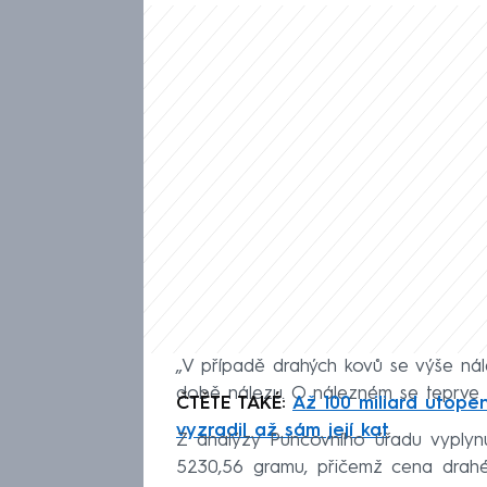
„V případě drahých kovů se výše ná
době nálezu. O nálezném se teprve 
ČTĚTE TAKÉ:
Až 100 miliard utopen
vyzradil až sám její kat
Z analýzy Puncovního úřadu vyplynu
5230,56 gramu, přičemž cena drahéh