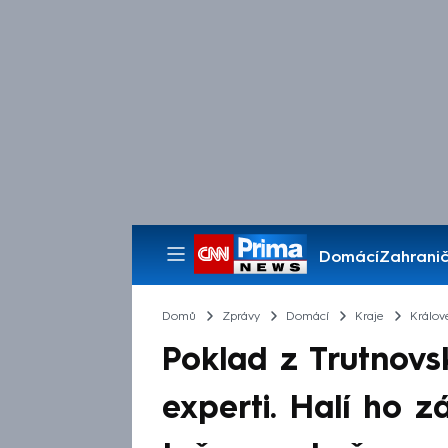
Domácí
Zahranič
Pořady
Domů
Zprávy
Domácí
Kraje
Králov
Poklad z Trutnovsk
experti. Halí ho z