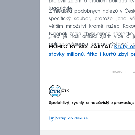
projevili zájem o studium pokladu kv
Jugoslávie.
Z hlediska podobných nálezů v Čes
specifický soubor, protože jeho v
větším množství kromě ražeb Rakou
Naopak zcela chybí mince německé i
„Teď je naší ambicí zjistit více o 
poklad veřejnosti formou výstavy,“ sdě
MOHLO BY VÁS ZAJÍMAT:
Krutý o
stovky milionů, fitka i kurtů zbyl 
Fa
muzeum
z
ČTK
Spolehlivý, rychlý a nezávislý zpravodajs
Vstup do diskuze