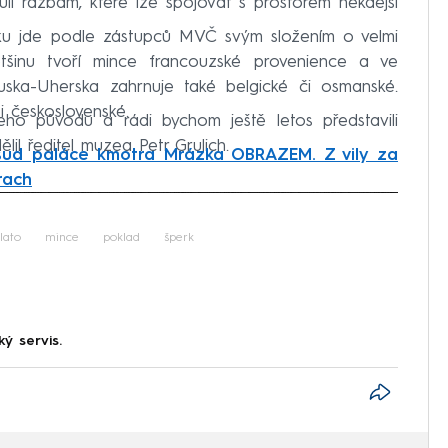
ůli ražbám, které lze spojovat s prostorem někdejší
ku jde podle zástupců MVČ svým složením o velmi
ětšinu tvoří mince francouzské provenience a ve
ska-Uherska zahrnuje také belgické či osmanské.
 československé.
jeho původu a rádi bychom ještě letos představili
lil ředitel muzea Petr Grulich.
sud paláce kmotra Mrázka OBRAZEM. Z vily za
prach
iled to fetch
lato
mince
poklad
šperk
ký servis.