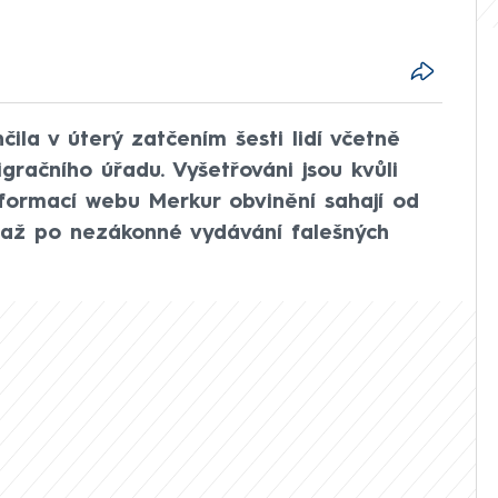
nčila v úterý zatčením šesti lidí včetně
račního úřadu. Vyšetřováni jsou kvůli
nformací webu Merkur obvinění sahají od
ů až po nezákonné vydávání falešných