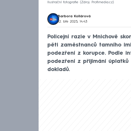
Ilustrační fotografie
Zdroj: Profimedia.cz
Barbora Kollárová
12. bře 2025, 14:43
Policejní razie v Mnichově sko
pěti zaměstnanců tamního imig
podezření z korupce. Podle i
podezření z přijímání úplatk
dokladů.