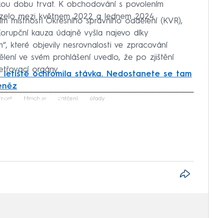
akou dobu trvat. K obchodování s povolením
zelo mezi květnem 2022 a lednem 2024.
ším místnosti Okresního správního oddělení (KVR),
orupční kauza údajně vyšla najevo díky
, které objevily nesrovnalosti ve zpracování
lení ve svém prohlášení uvedlo, že po zjištění
etřovací orgány.
letiště ochromila stávka. Nedostanete se tam
peněz
iled to fetch
čnost
Mnichov
zatčení
úřady