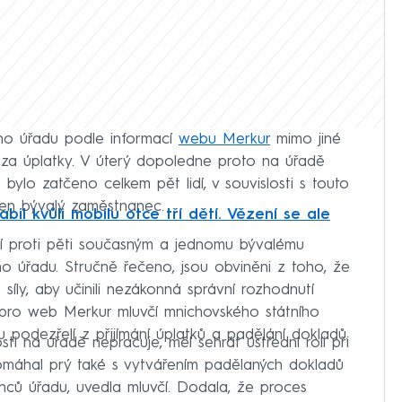
ho úřadu podle informací
webu Merkur
mimo jiné
 za úplatky. V úterý dopoledne proto na úřadě
 bylo zatčeno celkem pět lidí, v souvislosti s touto
den bývalý zaměstnanec.
il kvůli mobilu otce tří dětí. Vězení se ale
ání proti pěti současným a jednomu bývalému
o úřadu. Stručně řečeno, jsou obviněni z toho, že
síly, aby učinili nezákonná správní rozhodnutí
a pro web Merkur mluvčí mnichovského státního
ou podezřelí z přijímání úplatků a padělání dokladů.
sti na úřadě nepracuje, měl sehrát ústřední roli při
 Pomáhal prý také s vytvářením padělaných dokladů
ců úřadu, uvedla mluvčí. Dodala, že proces