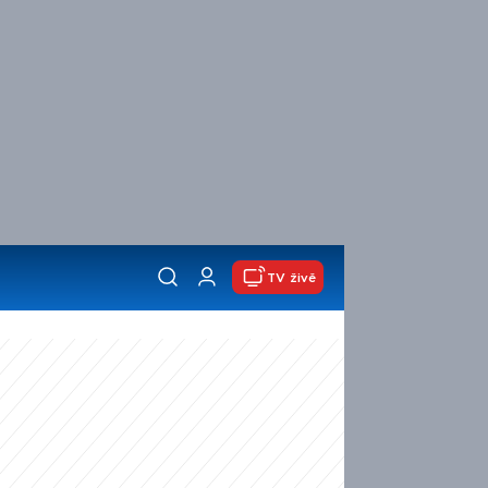
TV živě