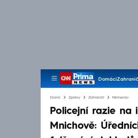
Domácí
Zahranič
Pořady
Domů
Zprávy
Zahraničí
Německo
Policejní razie na
Mnichově: Úředníci