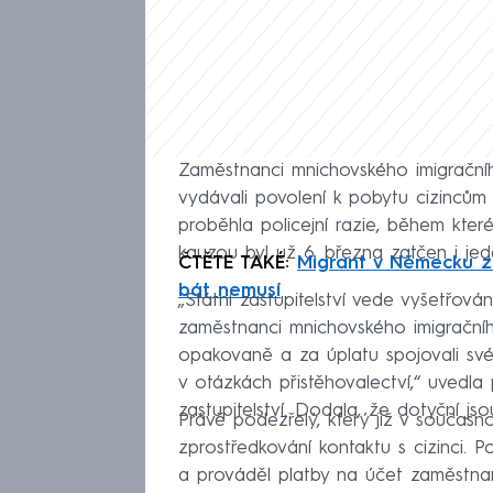
Zaměstnanci mnichovského imigrační
vydávali povolení k pobytu cizincům
proběhla policejní razie, během které
kauzou byl už 6. března zatčen i je
ČTĚTE TAKÉ:
Migrant v Německu zab
bát nemusí
„Státní zastupitelství vede vyšetřov
zaměstnanci mnichovského imigračníh
opakovaně a za úplatu spojovali své 
v otázkách přistěhovalectví,“ uvedl
zastupitelství. Dodala, že dotyční js
Právě podezřelý, který již v současno
zprostředkování kontaktu s cizinci.
a prováděl platby na účet zaměstnan