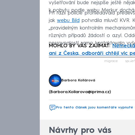
vyšetřování bude nejspíše ještě něj
k pobytu podle webu Merkur dochá
Při razii policie prohledávala předev
jak
webu Bild
potvrdila mluvčí KVR. K
„pravidelným kontrolním mechanismům“
různých případů žádostí o azyl. Oddě
nesrovnalostí samo kontaktovalo vyš
MOHLO BY VÁS ZAJÍMAT:
Německá 
ani z Česka, odboráři chtějí víc 
Fa
migrace
spole
Barbora Kollárová
(Barbora.Kollarova@iprima.cz)
Pro tento článek jsou komentáře vypnuté
Návrhy pro vás