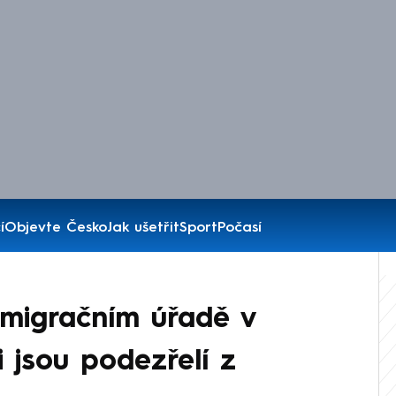
í
Objevte Česko
Jak ušetřit
Sport
Počasí
 imigračním úřadě v
 jsou podezřelí z