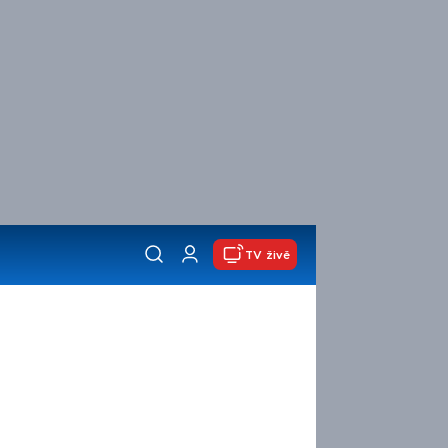
TV živě