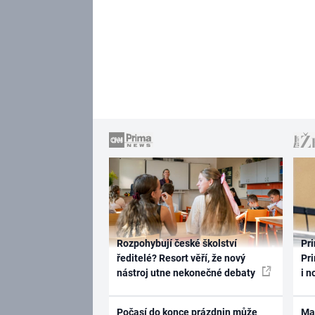
Rozpohybují české školství
Pri
ředitelé? Resort věří, že nový
Pri
nástroj utne nekonečné debaty
i n
Počasí do konce prázdnin může
Ma