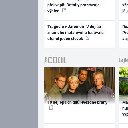
překvapit. Detaily prozrazuje
vž
výhled
já,
Tragédie v Jaroměři: V dějišti
Ro
známého metalového festivalu
Pr
utonul jeden člověk
a 
10 nejlepších dílů Hvězdné brány
Ma
hum
vy