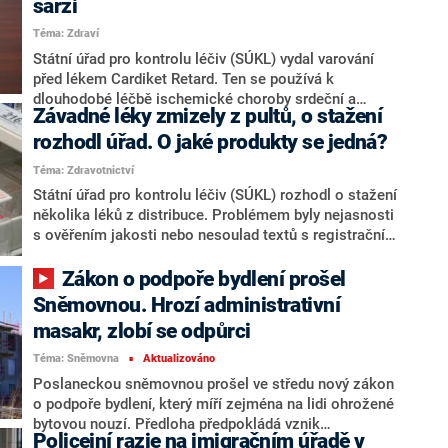
šarži
roce tak dosáhly platy těchto úředníků ve srovnání s
Téma: Zdraví
průměrnou mzdou nových minim, klesá i
konkurenceschopnost. Škrty by ovšem podle autorů
Státní úřad pro kontrolu léčiv (SÚKL) vydal varování
nového výzkumu nepřinesly výrazné peníze navíc do
před lékem Cardiket Retard. Ten se používá k
státní kasy. O tom je přesvědčen i člen Národní
dlouhodobé léčbě ischemické choroby srdeční a
Závadné léky zmizely z pultů, o stažení
ekonomické rady vlády Petr Janský.
prevenci anginy pectoris. O stažení léku úřad
informoval na svém webu.
rozhodl úřad. O jaké produkty se jedná?
Téma: Zdravotnictví
Státní úřad pro kontrolu léčiv (SÚKL) rozhodl o stažení
několika léků z distribuce. Problémem byly nejasnosti
s ověřením jakosti nebo nesoulad textů s registrační
dokumentací. Informoval o tom v dubnové zprávě.
Zákon o podpoře bydlení prošel
Sněmovnou. Hrozí administrativní
masakr, zlobí se odpůrci
Téma: Sněmovna
Aktualizováno
■
Poslaneckou sněmovnou prošel ve středu nový zákon
o podpoře bydlení, který míří zejména na lidi ohrožené
bytovou nouzí. Předloha předpokládá vznik
Policejní razie na imigračním úřadě v
kontaktních míst, která mají pomáhat lidem v bytové