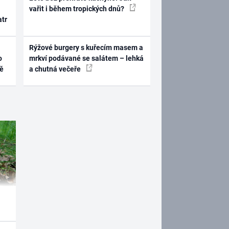
vařit i během tropických dnů?
atr
Rýžové burgery s kuřecím masem a
o
mrkví podávané se salátem – lehká
ně
a chutná večeře