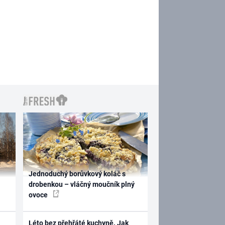
Jednoduchý borůvkový koláč s
drobenkou – vláčný moučník plný
ovoce
Léto bez přehřáté kuchyně. Jak