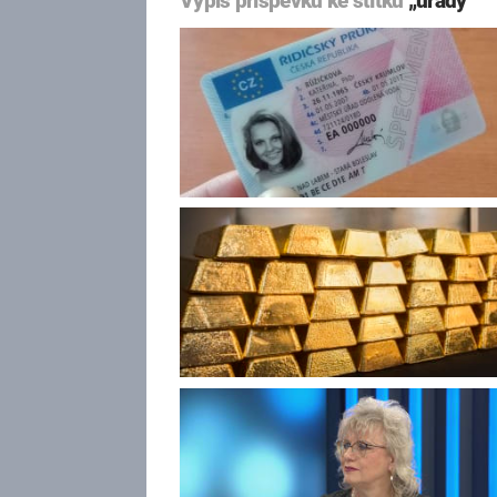
Výpis příspěvků ke štítku
„úřady“