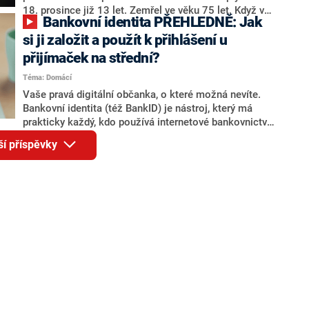
18. prosince již 13 let. Zemřel ve věku 75 let. Když v
Bankovní identita PŘEHLEDNĚ: Jak
roce 2003 ve funkci končil, bylo mu sedmašedesát, a
měl nárok na starobní důchod. Jakou penzi od státu
si ji založit a použít k přihlášení u
dostával? Doživotní rentu zpočátku nepobíral, získal
přijímaček na střední?
ale odstupné.
Téma: Domácí
Vaše pravá digitální občanka, o které možná nevíte.
Bankovní identita (též BankID) je nástroj, který má
prakticky každý, kdo používá internetové bankovnictví.
Prostřednictvím bankovní identity se mohou nejen
ší příspěvky
občané ČR přihlašovat do aplikací státní správy nebo
také podávat přihlášky na přijímací zkoušky na střední
školy. Kolik lidí používá bankovní identitu, které banky
ji nabízejí, k čemu dalšímu slouží a jak ji vytvořit? Na
to vše odpovíme v přehledu redakce CNN Prima
NEWS.