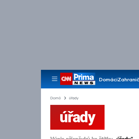
Domácí
Zahranič
Pořady
Domů
úřady
úřady