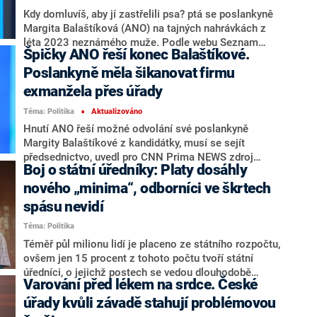
Kdy domluvíš, aby jí zastřelili psa? ptá se poslankyně
Margita Balaštíková (ANO) na tajných nahrávkách z
léta 2023 neznámého muže. Podle webu Seznam
Špičky ANO řeší konec Balaštíkové.
Zprávy z pomsty plánovala usmrcení zvířete patřícího
partnerce jejího exmanžela. Zároveň médium
Poslankyně měla šikanovat firmu
zveřejnilo záznamy, jak poslankyně úkolovala zlínskou
exmanžela přes úřady
krajskou hygienu, aby zaklekla na firmu bývalého
Téma: Politika
Aktualizováno
manžela. Šéf hnutí Andrej Babiš pro web iDnes.cz
■
uvedl, že podobné chování je nepřijatelné. Potvrdil
Hnutí ANO řeší možné odvolání své poslankyně
také, že hnutí vyškrtlo Balaštíkovou z kandidátky ve
Margity Balaštíkové z kandidátky, musí se sejít
Zlínském kraji. Poslankyně tvrdila, že nahrávka je
předsednictvo, uvedl pro CNN Prima NEWS zdroj
Boj o státní úředníky: Platy dosáhly
podvrh. Později ale oznámila, že pozastavuje své
seznámený s děním v ANO. Politička měla naplánovat
členství v ANO.
cílené zničení firmy svého bývalého muže za pomoci
nového „minima“, odborníci ve škrtech
kontaktů na krajskou hygienu, uvedl web Seznam
spásu nevidí
Zprávy. „Pošleme je do kytek,“ prohlásila údajně v
Téma: Politika
červenci 2023, kdy ji někdejší manžel tajně nahrával.
Ministr zemědělství Marek Výborný (KDU-ČSL) na síti
Téměř půl milionu lidí je placeno ze státního rozpočtu,
X reagoval, že „zaklekávání firem“ připomíná praxi
ovšem jen 15 procent z tohoto počtu tvoří státní
Andreje Babiše nebo Aleny Schillerové (ANO).
úředníci, o jejichž postech se vedou dlouhodobě
Varování před lékem na srdce. České
Spolustraník Balaštíkové Patrik Nacher (ANO) ve
diskuse mezi politiky. Vyplývá to z aktualizované
vysílání CNN Prima NEWS řekl, že podobné chování je
interaktivní aplikace think-tanku IDEA při
úřady kvůli závadě stahují problémovou
nepřijatelné, doufá ovšem, že poslankyně vše vysvětlí.
Ekonomickém ústavu Akademie věd ČR. V minulém