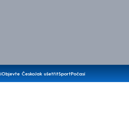
í
Objevte Česko
Jak ušetřit
Sport
Počasí