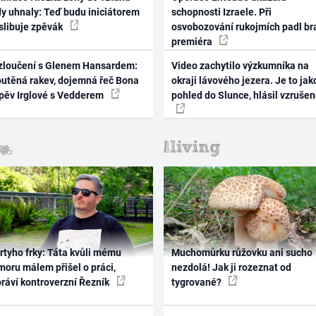
dy uhnaly: Teď budu iniciátorem
schopnosti Izraele. Při
 slibuje zpěvák
osvobozování rukojmích padl br
premiéra
zloučení s Glenem Hansardem:
Video zachytilo výzkumníka na
outěná rakev, dojemná řeč Bona
okraji lávového jezera. Je to jak
zpěv Irglové s Vedderem
pohled do Slunce, hlásil vzruše
rtyho frky: Táta kvůli mému
Muchomůrku růžovku ani sucho
oru málem přišel o práci,
nezdolá! Jak ji rozeznat od
práví kontroverzní Řezník
tygrované?