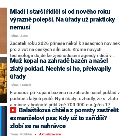
Mladí i starší řidiči si od nového roku
výrazně polepší. Na úřady už prakticky
nemusí
Téma: Auto
Začátek roku 2026 přinese několik zásadních novinek
pro život na českých silnicích. Kromě nových
technologií dojde ke zjednodušení agendy řidičů v
Muž kopal na zahradě bazén a našel
důchodovém věku i mladistvých s možností usednout
za volant už od 17 let. Výrazně se usnadní i vydávání
zlatý poklad. Nechte si ho, překvapily
řidičských průkazů.
úřady
Téma: Francie
Francouz při kopání bazénu na zahradě našel poklad v
podobě zlatých prutů. Nyní úřady rozhodly, že si zlato
a mince v hodnotě přibližně 700 000 eur (přes 17
Balaštíková chtěla z pomsty zastřelit
milionů korun) může nechat. Informoval o tom web Le
Progrès.
exmanželovi psa: Kdy už to zařídíš?
zlobí se na nahrávce
Téma: Politika
Aktualizováno
■