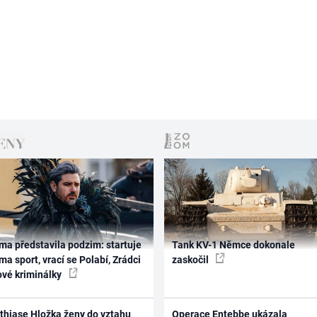
ma představila podzim: startuje
Tank KV-1 Němce dokonale
ma sport, vrací se Polabí, Zrádci
zaskočil
ové kriminálky
thiase Hložka ženy do vztahu
Operace Entebbe ukázala