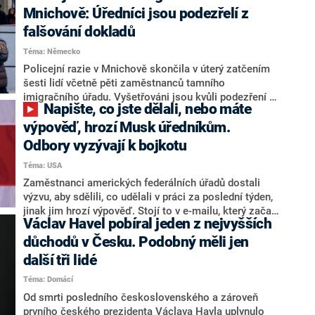
tísni hlavně v lokalitách, kde je vyšší počet osob
Mnichově: Úředníci jsou podezřelí z
ohrožených ztrátou bydlení. Ministr pro místní rozvoj
falšování dokladů
Petr Kulhánek (za STAN) uvedl, že změny mají snížit
Téma: Německo
problémy spojené s bytovou nouzí v průběhu 10 let o
30 procent. Odpůrci vládního znění ovšem namítají, že
Policejní razie v Mnichově skončila v úterý zatčením
novela pomůže jen zlomku lidí a dojde k
šesti lidí včetně pěti zaměstnanců tamního
„administrativnímu masakru“.
imigračního úřadu. Vyšetřováni jsou kvůli podezření z
Napište, co jste dělali, nebo máte
korupce. Podle informací webu Merkur obvinění sahají
od podezření z přijímání úplatků až po nezákonné
výpověď, hrozí Musk úředníkům.
vydávání falešných dokladů.
Odbory vyzývají k bojkotu
Téma: USA
Zaměstnanci amerických federálních úřadů dostali
výzvu, aby sdělili, co udělali v práci za poslední týden,
jinak jim hrozí výpověď. Stojí to v e-mailu, který začal
Václav Havel pobíral jeden z nejvyšších
rozesílat nový úřad DOGE, jenž má za úkol seškrtat
vládní výdaje, uvedla v neděli agentura Reuters a
důchodů v Česku. Podobný měli jen
americká média. Na odpověď mají úředníci čas do
další tři lidé
pondělí večer místního času.
Téma: Domácí
Od smrti posledního československého a zároveň
prvního českého prezidenta Václava Havla uplynulo