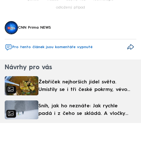
odložený případ
CNN Prima NEWS
Pro tento článek jsou komentáře vypnuté
Návrhy pro vás
Žebříček nejhorších jídel světa.
Umístily se i tři české pokrmy, vévodí
skandinávská kuchyně
Sníh, jak ho neznáte: Jak rychle
padá i z čeho se skládá. A vločky
nejsou bílé