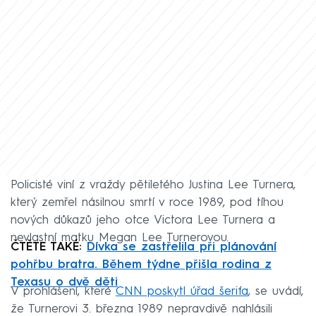
Policisté viní z vraždy pětiletého Justina Lee Turnera,
který zemřel násilnou smrtí v roce 1989, pod tíhou
nových důkazů jeho otce Victora Lee Turnera a
nevlastní matku Megan Lee Turnerovou.
ČTĚTE TAKÉ:
Dívka se zastřelila při plánování
pohřbu bratra. Během týdne přišla rodina z
Texasu o dvě děti
V prohlášení, které
CNN poskytl úřad šerifa
, se uvádí,
že Turnerovi 3. března 1989 nepravdivě nahlásili