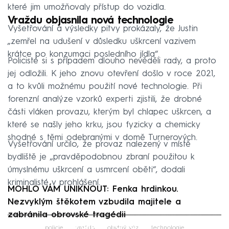
které jim umožňovaly přístup do vozidla.
Vraždu objasnila nová technologie
Vyšetřování a výsledky pitvy prokázaly, že Justin
„zemřel na udušení v důsledku uškrcení vazivem
krátce po konzumaci posledního jídla“.
Policisté si s případem dlouho nevěděli rady, a proto
jej odložili. K jeho znovu otevření došlo v roce 2021,
a to kvůli možnému použití nové technologie. Při
forenzní analýze vzorků experti zjistili, že drobné
části vláken provazu, kterým byl chlapec uškrcen, a
které se našly jeho krku, jsou fyzicky a chemicky
shodné s těmi odebranými v domě Turnerových.
Vyšetřování určilo, že provaz nalezený v místě
bydliště je „pravděpodobnou zbraní použitou k
úmyslnému uškrcení a usmrcení oběti“, dodali
kriminalisté v prohlášení.
MOHLO VÁM UNIKNOUT: Fenka hrdinkou.
Nezvyklým štěkotem vzbudila majitele a
zabránila obrovské tragédii
Failed to fetch
policie
vražda
obytný vůz
technologie