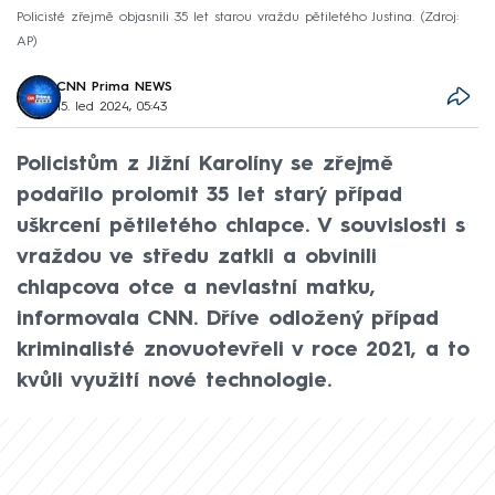
Policisté zřejmě objasnili 35 let starou vraždu pětiletého Justina.
Zdroj:
AP
CNN Prima NEWS
15. led 2024, 05:43
Policistům z Jižní Karolíny se zřejmě
podařilo prolomit 35 let starý případ
uškrcení pětiletého chlapce. V souvislosti s
vraždou ve středu zatkli a obvinili
chlapcova otce a nevlastní matku,
informovala CNN. Dříve odložený případ
kriminalisté znovuotevřeli v roce 2021, a to
kvůli využití nové technologie.