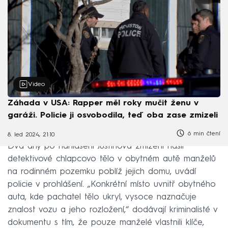
Video
Záhada v USA: Rapper měl roky mučit ženu v
garáži. Policie ji osvobodila, teď oba zase zmizeli
6 min čtení
8. led 2024, 21:10
Dva dny po nahlášení Justinova zmizení našli
detektivové chlapcovo tělo v obytném autě manželů
na rodinném pozemku poblíž jejich domu, uvádí
policie v prohlášení. „Konkrétní místo uvnitř obytného
auta, kde pachatel tělo ukryl, vysoce naznačuje
znalost vozu a jeho rozložení,“ dodávají kriminalisté v
dokumentu s tím, že pouze manželé vlastnili klíče,