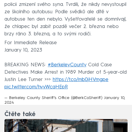
policii zmizení svého syna. Tvrdili, že nikdy nevystoupil
ze školního autobusu. Podle svědků ale dítě v
autobuse ten den nebylo. Vyšetřovatelé se domnívají,
že chlapec byl zabit pozdě večer 2. března nebo
brzy ráno 3. března, a to svými rodiči.
For Immediate Release
January 10, 2023
BREAKING NEWS:
#BerkeleyCounty
Cold Case
Detectives Make Arrest in 1989 Murder of 5-year-old
Justin Lee Turner >>>
https://t.co/mb0jHVmgpe
pic.twitter.com/hyvWcqHEpR
— Berkeley County Sheriff’s Office (@BerkCoSheriff)
January 10,
2024
Čtěte také