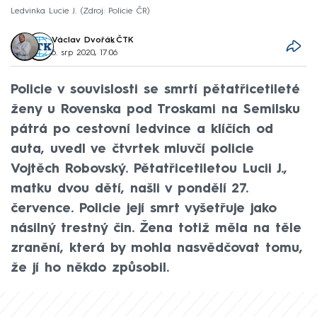
Ledvinka Lucie J.
Zdroj: Policie ČR
Václav Dvořák
,
ČTK
6. srp 2020, 17:06
Policie v souvislosti se smrtí pětatřicetileté
ženy u Rovenska pod Troskami na Semilsku
pátrá po cestovní ledvince a klíčích od
auta, uvedl ve čtvrtek mluvčí policie
Vojtěch Robovský. Pětatřicetiletou Lucii J.,
matku dvou dětí, našli v pondělí 27.
července. Policie její smrt vyšetřuje jako
násilný trestný čin. Žena totiž měla na těle
zranění, která by mohla nasvědčovat tomu,
že jí ho někdo způsobil.