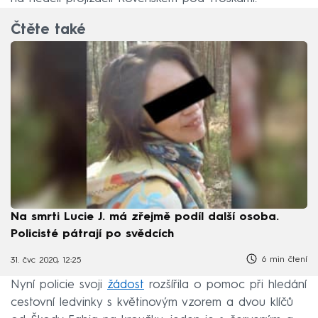
Čtěte také
Na smrti Lucie J. má zřejmě podíl další osoba.
Policisté pátrají po svědcích
6 min čtení
31. čvc 2020, 12:25
Nyní policie svoji
žádost
rozšířila o pomoc při hledání
cestovní ledvinky s květinovým vzorem a dvou klíčů