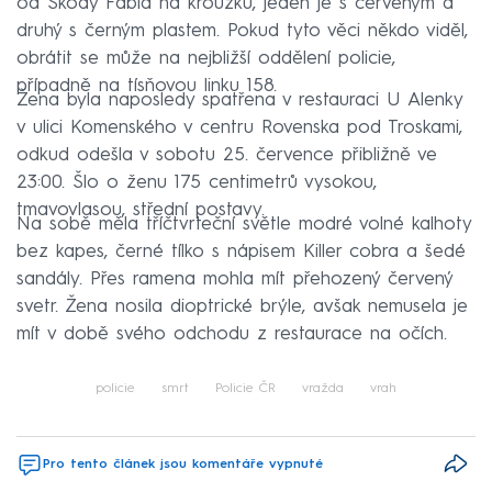
od Škody Fabia na kroužku, jeden je s červeným a
druhý s černým plastem. Pokud tyto věci někdo viděl,
obrátit se může na nejbližší oddělení policie,
případně na tísňovou linku 158.
Žena byla naposledy spatřena v restauraci U Alenky
v ulici Komenského v centru Rovenska pod Troskami,
odkud odešla v sobotu 25. července přibližně ve
23:00. Šlo o ženu 175 centimetrů vysokou,
tmavovlasou, střední postavy.
Na sobě měla tříčtvrteční světle modré volné kalhoty
bez kapes, černé tílko s nápisem Killer cobra a šedé
sandály. Přes ramena mohla mít přehozený červený
svetr. Žena nosila dioptrické brýle, avšak nemusela je
mít v době svého odchodu z restaurace na očích.
policie
smrt
Policie ČR
vražda
vrah
Pro tento článek jsou komentáře vypnuté