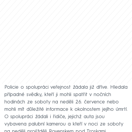
Policie o spolupráci veřejnost žádala již dříve. Hledala
případné svědky, kteří ji mohli spatřit v nočních
hodinách ze soboty na neděli 26. července nebo
mohli mít důležité informace k okolnostem jejího úmrtí.
O spolupráci žádali i řidiče, jejichž auta jsou
vybavena palubní kamerou a kteří v noci ze soboty
na neděli projížděli Rovenskem pod Troskami.