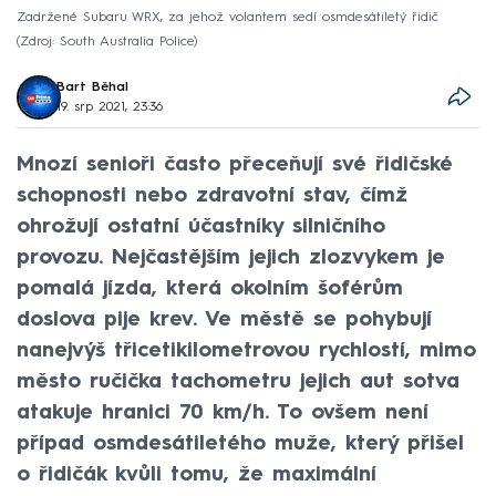
Zadržené Subaru WRX, za jehož volantem sedí osmdesátiletý řidič
Zdroj: South Australia Police
Bart Běhal
19. srp 2021, 23:36
Mnozí senioři často přeceňují své řidičské
schopnosti nebo zdravotní stav, čímž
ohrožují ostatní účastníky silničního
provozu. Nejčastějším jejich zlozvykem je
pomalá jízda, která okolním šoférům
doslova pije krev. Ve městě se pohybují
nanejvýš třicetikilometrovou rychlostí, mimo
město ručička tachometru jejich aut sotva
atakuje hranici 70 km/h. To ovšem není
případ osmdesátiletého muže, který přišel
o řidičák kvůli tomu, že maximální