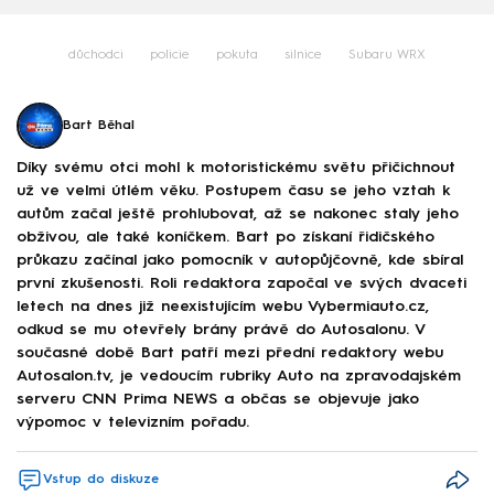
důchodci
policie
pokuta
silnice
Subaru WRX
Bart Běhal
Díky svému otci mohl k motoristickému světu přičichnout
už ve velmi útlém věku. Postupem času se jeho vztah k
autům začal ještě prohlubovat, až se nakonec staly jeho
obživou, ale také koníčkem. Bart po získaní řidičského
průkazu začínal jako pomocník v autopůjčovně, kde sbíral
první zkušenosti. Roli redaktora započal ve svých dvaceti
letech na dnes již neexistujícím webu Vybermiauto.cz,
odkud se mu otevřely brány právě do Autosalonu. V
současné době Bart patří mezi přední redaktory webu
Autosalon.tv, je vedoucím rubriky Auto na zpravodajském
serveru CNN Prima NEWS a občas se objevuje jako
výpomoc v televizním pořadu.
Vstup do diskuze