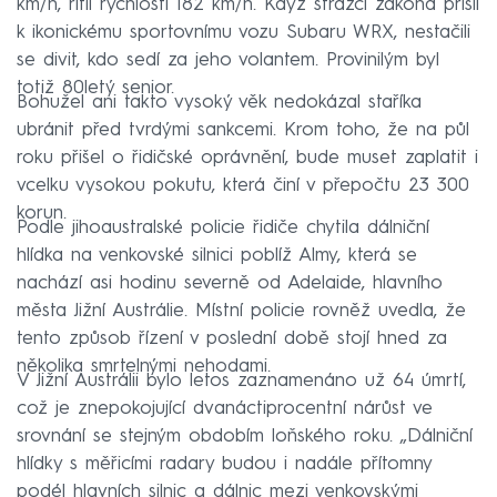
km/h, řítil rychlostí 182 km/h. Když strážci zákona přišli
k ikonickému sportovnímu vozu Subaru WRX, nestačili
se divit, kdo sedí za jeho volantem. Provinilým byl
totiž 80letý senior.
Bohužel ani takto vysoký věk nedokázal staříka
ubránit před tvrdými sankcemi. Krom toho, že na půl
roku přišel o řidičské oprávnění, bude muset zaplatit i
vcelku vysokou pokutu, která činí v přepočtu 23 300
korun.
Podle jihoaustralské policie řidiče chytila ​​dálniční
hlídka na venkovské silnici poblíž Almy, která se
nachází asi hodinu severně od Adelaide, hlavního
města Jižní Austrálie. Místní policie rovněž uvedla, že
tento způsob řízení v poslední době stojí hned za
několika smrtelnými nehodami.
V Jižní Austrálii bylo letos zaznamenáno už 64 úmrtí,
což je znepokojující dvanáctiprocentní nárůst ve
srovnání se stejným obdobím loňského roku. „Dálniční
hlídky s měřicími radary budou i nadále přítomny
podél hlavních silnic a dálnic mezi venkovskými