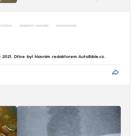
emence
dopravní nehoda
autonehoda
2021. Dříve byl hlavním redaktorem AutoBible.cz.