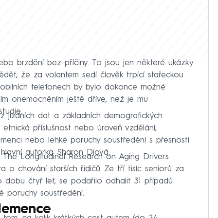
bo brzdění bez příčiny. To jsou jen některé ukázky
ědět, že za volantem sedí člověk trpící stařeckou
mobilních telefonech by bylo dokonce možné
ním onemocněním ještě dříve, než je mu
studie.
 jízdních dat a základních demografických
í, etnická příslušnost nebo úroveň vzdělání,
enci nebo lehké poruchy soustředění s přesností
í hlavní autorka Sharon Diová.
u The Longitudinal Research on Aging Drivers
o chování starších řidičů. Ze tří tisíc seniorů za
 dobu čtyř let, se podařilo odhalit 31 případů
é poruchy soustředění.
 demence