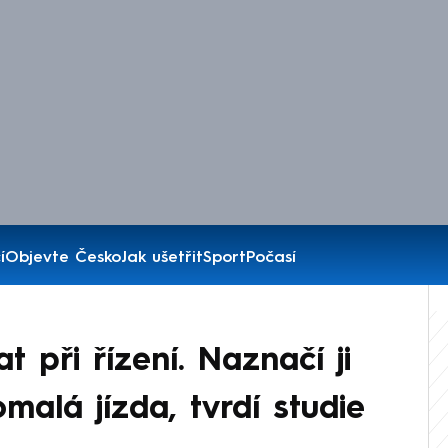
í
Objevte Česko
Jak ušetřit
Sport
Počasí
 při řízení. Naznačí ji
alá jízda, tvrdí studie