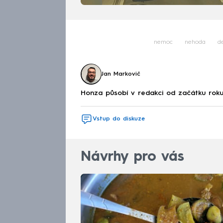
nemoc
nehoda
d
Jan Markovič
Honza působí v redakci od začátku roku 
Vstup do diskuze
Návrhy pro vás