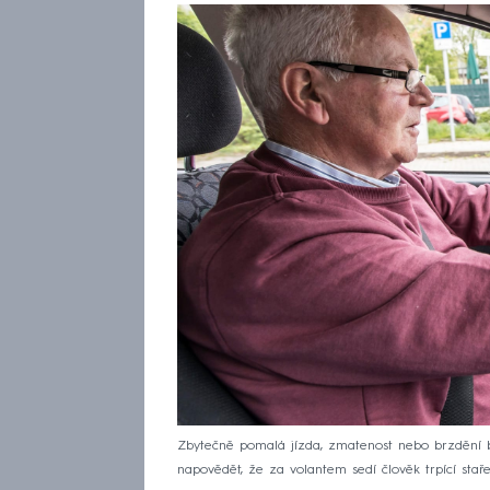
Zbytečně pomalá jízda, zmatenost nebo brzdění bez
napovědět, že za volantem sedí člověk trpící sta