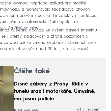
možné vyvinout například aplikaci pro mobilní
hyby vozu, a monitorovala tak řidičovo chování.
v jejím brzkém stadiu a tím zefektivnit její léčbu.
tware přímo v automobilu. Data by šlo ale
 s tím řidič souhlasil.
hož důsledku dochází ke snížení paměti, intelektu
í se i afekty, náladovost a ztráta pozornosti či
konce dochází ke změně osobnosti. Demencí trpí v
nad 65 let, ve věku nad 90 let je to už každý
Čtěte také
Drsné záběry z Prahy: Řidič v
tunelu srazil motorkáře. Úmyslně,
má jasno policie
6 min čtení
16. čvc 2021, 22:39