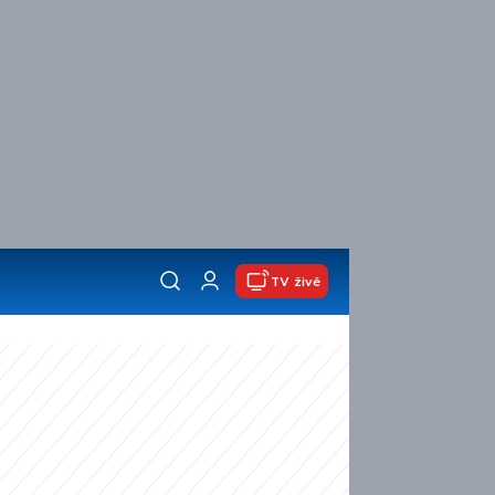
TV živě