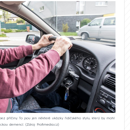
 příčiny. To jsou jen některé ukázky řidičského stylu, který by mohl
řeckou demencí.
Zdroj: Profimedia.cz