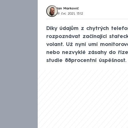
Jan Markovič
19. čvc 2021, 13:12
Díky údajům z chytrých telef
rozpoznávat začínající stařec
volant. Už nyní umí monitorov
nebo nezvyklé zásahy do říz
studie 88procentní úspěšnost.