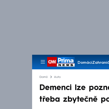
Domácí
Zahranič
Pořady
Domů
Auto
Demenci lze poznat
třeba zbytečně pom