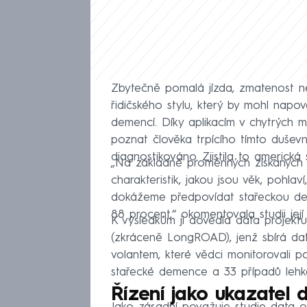
Zbytečně pomalá jízda, zmatenost ne
řidičského stylu, který by mohl napov
demencí. Díky aplikacím v chytrých 
poznat člověka trpícího tímto dušev
diagnostikováno. Zjistila to americká 
„Na základně proměnných získaných z
charakteristik, jakou jsou věk, pohlav
dokážeme předpovídat stařeckou dem
88 procent,“ okomentovala studii jej
K výsledkům ji dovedla data projekt
(zkráceně LongROAD), jenž sbírá data 
volantem, které vědci monitorovali po
stařecké demence a 33 případů lehk
Řízení jako ukazatel