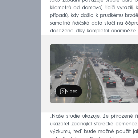
Jako zásadní považuje studie data o
kilometrů od domova) řidiči vyrazili,
případů, kdy došlo k prudkému brzděn
samotná řidičská data stačí na 66pr
dosaženo díky kompletní anamnéze.
Video
„Naše studie ukazuje, že přirozené ř
ukazatel začínající stařecké demence
výzkumu, teď bude možné použít jako 