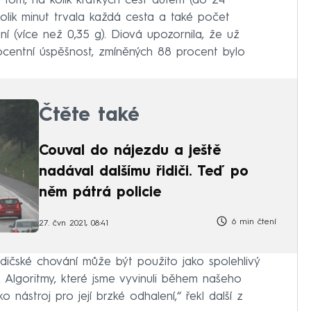
 tom, na kolik krátkých cest autem (do 24
 kolik minut trvala každá cesta a také počet
í (více než 0,35 g). Diová upozornila, že už
ocentní úspěšnost, zmíněných 88 procent bylo
Čtěte také
Couval do nájezdu a ještě
nadával dalšímu řidiči. Teď po
něm pátrá policie
6 min čtení
27. čvn 2021, 08:41
idičské chování může být použito jako spolehlivý
. Algoritmy, které jsme vyvinuli během našeho
nástroj pro její brzké odhalení,“ řekl další z