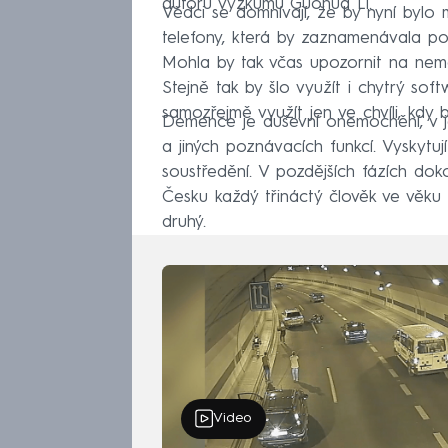
autorů výzkumu Guohua Li.
Vědci se domnívají, že by nyní bylo 
telefony, která by zaznamenávala po
Mohla by tak včas upozornit na nemoc 
Stejně tak by šlo využít i chytrý sof
samozřejmě využít jen ve chvíli, kdy by
Demence je duševní onemocnění, v je
a jiných poznávacích funkcí. Vyskytuj
soustředění. V pozdějších fázích do
Česku každý třináctý člověk ve věku 
druhý.
Video