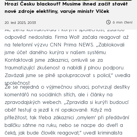
Hrozí Česku blackout? Musíme ihned začít stavět
nové zdroje elektřiny, varuje ministr Vlček
6 min čtení
20. led 2025, 20:53
Ač žena kontaktovala i kurýrní společnost, žádnou
odpověď nedostala. Firma Wolt začala reagovat až
na telefonní výzvu CNN Prima NEWS. „Zablokovali
jsme účet daného kurýra v našem systému.
Kontaktovali jsme zákaznici, omluvili se za
traumatizující zkušenost a nabídli jí plnou podporu.
Zavázali jsme se plně spolupracovat s policií,“ uvedla
společnost.
Že se nejedná o výjimečnou situaci, potvrzují desítky
komentářů na sociálních sítích, ale i články na
zpravodajských webech. „Zpravidla si kurýři budoucí
oběť testují a jezdí k ní opakovaně. Když má
příležitost, tak třeba zákaznici ‚omylem‘ při předávání
balíčku sáhne na ruku, nebo se nacpe do dveří a
čeká, jak bude člověk reagovat,“ uvedl kriminalista