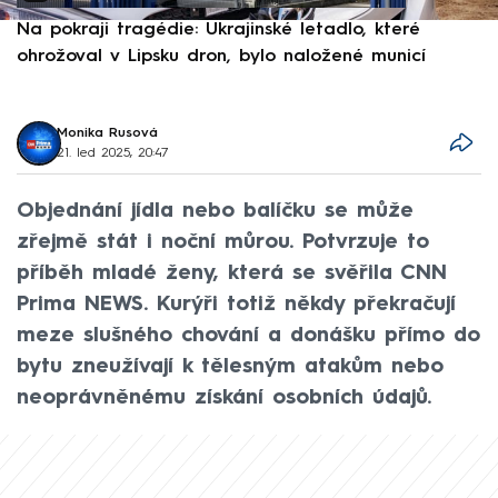
Na pokraji tragédie: Ukrajinské letadlo, které
P
ohrožoval v Lipsku dron, bylo naložené municí
e
Monika Rusová
21. led 2025, 20:47
Objednání jídla nebo balíčku se může
zřejmě stát i noční můrou. Potvrzuje to
příběh mladé ženy, která se svěřila CNN
Prima NEWS. Kurýři totiž někdy překračují
meze slušného chování a donášku přímo do
bytu zneužívají k tělesným atakům nebo
neoprávněnému získání osobních údajů.