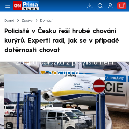
Domů
Zprávy
Domácí
Policisté v Česku řeší hrubé chování
kurýrů. Experti radí, jak se v případě
dotěrnosti chovat
Žádná položka z playlistu není
Výběr redakce
dostupná.