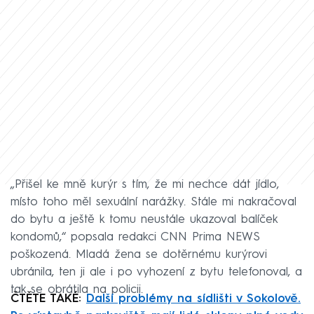
„Přišel ke mně kurýr s tím, že mi nechce dát jídlo,
místo toho měl sexuální narážky. Stále mi nakračoval
do bytu a ještě k tomu neustále ukazoval balíček
kondomů,“ popsala redakci CNN Prima NEWS
poškozená. Mladá žena se dotěrnému kurýrovi
ubránila, ten ji ale i po vyhození z bytu telefonoval, a
tak se obrátila na policii.
ČTĚTE TAKÉ:
Další problémy na sídlišti v Sokolově.