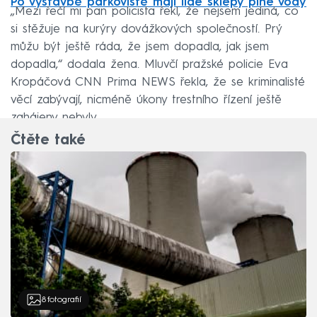
Po výstavbě parkoviště mají lidé sklepy plné vody
„Mezi řečí mi pan policista řekl, že nejsem jediná, co
si stěžuje na kurýry dovážkových společností. Prý
můžu být ještě ráda, že jsem dopadla, jak jsem
dopadla,“ dodala žena. Mluvčí pražské policie Eva
Kropáčová CNN Prima NEWS řekla, že se kriminalisté
věcí zabývají, nicméně úkony trestního řízení ještě
zahájeny nebyly.
Čtěte také
8
fotografií