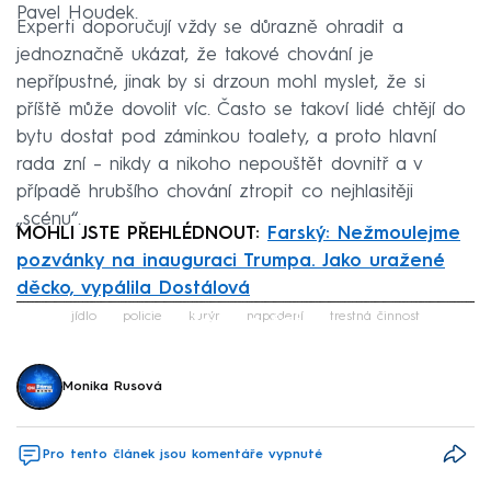
Pavel Houdek.
Experti doporučují vždy se důrazně ohradit a
jednoznačně ukázat, že takové chování je
nepřípustné, jinak by si drzoun mohl myslet, že si
příště může dovolit víc. Často se takoví lidé chtějí do
bytu dostat pod záminkou toalety, a proto hlavní
rada zní – nikdy a nikoho nepouštět dovnitř a v
případě hrubšího chování ztropit co nejhlasitěji
„scénu“.
MOHLI JSTE PŘEHLÉDNOUT:
Farský: Nežmoulejme
pozvánky na inauguraci Trumpa. Jako uražené
děcko, vypálila Dostálová
Failed to fetch
jídlo
policie
kurýr
napadení
trestná činnost
Monika Rusová
Pro tento článek jsou komentáře vypnuté