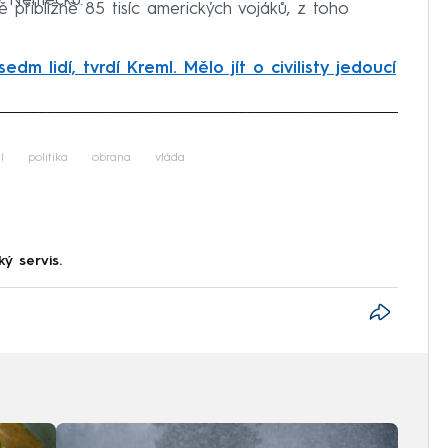
 v Německu.
 přibližně 85 tisíc amerických vojáků, z toho
edm lidí, tvrdí Kreml. Mělo jít o civilisty jedoucí
iled to fetch
l
politika
obrana
vláda
ký servis.