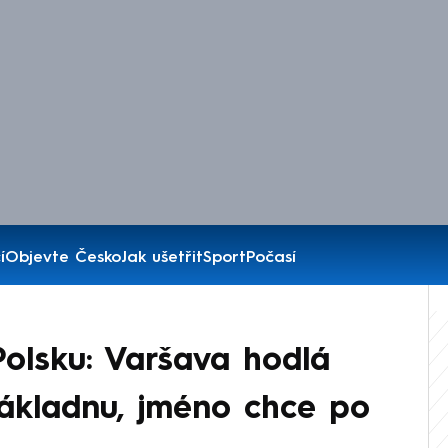
í
Objevte Česko
Jak ušetřit
Sport
Počasí
olsku: Varšava hodlá
základnu, jméno chce po