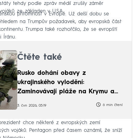
státy tehdy podle zpráv médií zrušily záměr
 vojáků ze základen v USA.
enskou přítomnost v Evropě. Už delší dobu se
 ohledem na Trumpův požadavek, aby evropská část
kontinentu. Trumpa také rozhořčilo, že se evropští
 Íránu.
Čtěte také
Rusko dohání obavy z
ukrajinského vylodění:
Zaminovávají pláže na Krymu a
cvičí u Putinovy vily
6 min čtení
3. čvn 2026, 05:19
prezident chce některé z evropských zemí
kých vojáků. Pentagon před časem oznámil, že sníží