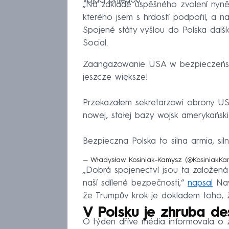
vojáci přijedou.
„Na základě úspěšného zvolení nyně
kterého jsem s hrdostí podpořil, a n
Spojené státy vyšlou do Polska dalšíc
Social.
Zaangażowanie USA w bezpieczeństw
jeszcze większe!
Przekazałem sekretarzowi obrony 
nowej, stałej bazy wojsk amerykańsk
Bezpieczna Polska to silna armia, si
— Władysław Kosiniak-Kamysz (@KosiniakK
„Dobrá spojenectví jsou ta založená
naší sdílené bezpečnosti,“
napsal
Nawr
že Trumpův krok je dokladem toho,
V Polsku je zhruba de
O týden dříve média informovala o 