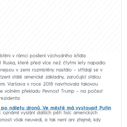
ístěni v rámci posílení východního křídla
í Ruska, které před více než čtyřmi lety napadlo
ejsou v zemi rozmístěny nastálo – střídají se v
řízení stálé americké základny, zaručující stálou
emi. Varšava v roce 2018 navrhovala takovou
ve volném překladu Pevnost Trump – na počest
rezidenta.
y po náletu dronů. Ve městě má vystoupit Putin
oznámil vyslání dalších pěti tisíc amerických
nosti však neuvedl, a tak není ani zřejmé, kdy