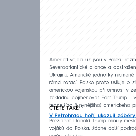
Američtí vojáci už jsou v Polsku rozm
Severoatlantické aliance a odstrašen
Ukrajinu. Americké jednotky nicméně n
rámci rotací. Polsko proto usiluje o z
americkou vojenskou přítomnost v z
základnu pojmenovat Fort Trump – 
tehdejšího (i nynějšího) amerického p
ČTĚTE TAKÉ:
V Petrohradu hoří, ukazují záběr
Prezident Donald Trump minulý měsíc 
vojáků do Polska, žádné další podrob