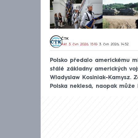
ČTK
Akt. 3. čvn 2026, 15:10
• 3. čvn 2026, 14:52
Polsko předalo americkému min
stálé základny amerických vojs
Wladyslaw Kosiniak-Kamysz. Z
Polska neklesá, naopak může bý