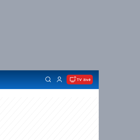
TV živě