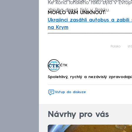
o pět tisíc počet vojáků působících
Ke konci loňského roku bylo v Evropě
zhruba deset tisíc v
Polsku.
MOHLO VÁM UNIKNOUT:
Ukrajinci zasáhli autobus a zabili s
na Krym
Fa
Polsko
stů
ČTK
Spolehlivý, rychlý a nezávislý zpravodajs
Vstup do diskuze
Návrhy pro vás