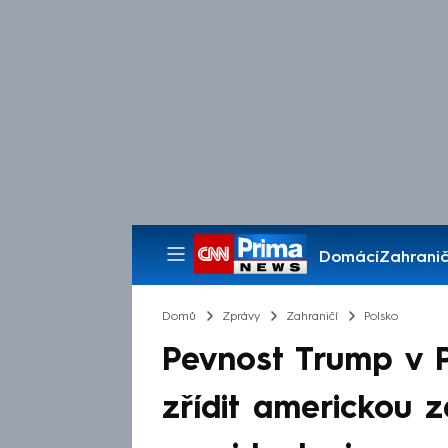
Domácí
Zahranič
Pořady
Domů
Zprávy
Zahraničí
Polsko
Pevnost Trump v P
zřídit americkou 