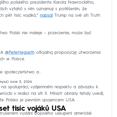
jšího polského prezidenta Karola Nawrockého,
ašich vztahů s ním oznamuji s potěšením, že
h pět tisíc vojáků,“
napsal
Trump na své síti Truth
o Polski nie maleje – przeciwnie, może być
USA
@PeteHegseth
oficjalną propozycję utworzenia
ich w Polsce.
lne społeczeństwo a…
amysz)
June 3, 2026
 na spolupráci, vzájemném respektu a závazku k
ocki v reakci na síti X. Ministr obrany tehdy uvedl,
 že Polsko je pevným spojencem USA.
set tisíc vojáků USA
zrušeném vyslání bojového uskupení americké