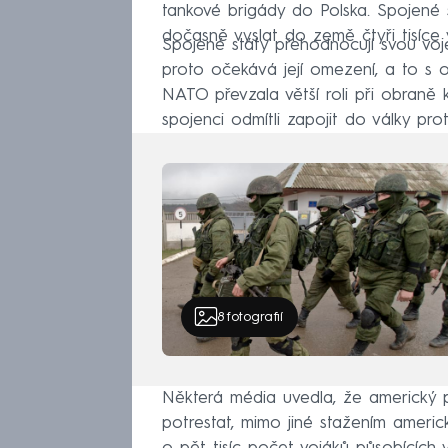
tankové brigády do Polska. Spojené 
dočasně vyslat do země čtyři tisíce
Spojené státy přehodnocují svou voj
proto očekává její omezení, a to s
NATO převzala větší roli při obraně 
spojenci odmítli zapojit do války proti
8
fotografií
Některá média uvedla, že americký 
potrestat, mimo jiné stažením americ