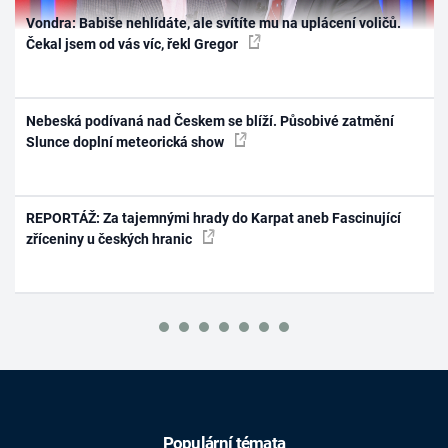
Vondra: Babiše nehlídáte, ale svítíte mu na uplácení voličů.
Čekal jsem od vás víc, řekl Gregor
Nebeská podívaná nad Českem se blíží. Působivé zatmění
Slunce doplní meteorická show
REPORTÁŽ: Za tajemnými hrady do Karpat aneb Fascinující
zříceniny u českých hranic
Populární témata