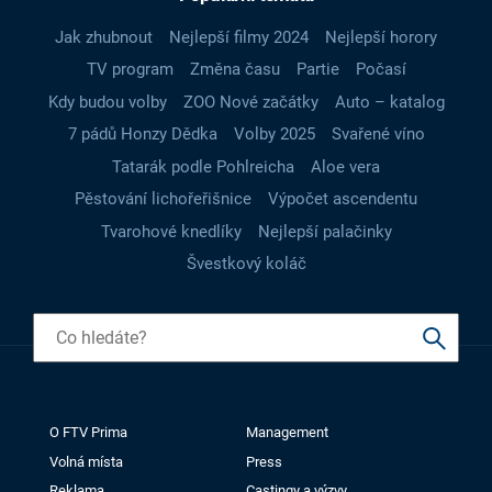
Jak zhubnout
Nejlepší filmy 2024
Nejlepší horory
TV program
Změna času
Partie
Počasí
Kdy budou volby
ZOO Nové začátky
Auto – katalog
7 pádů Honzy Dědka
Volby 2025
Svařené víno
Tatarák podle Pohlreicha
Aloe vera
Pěstování lichořeřišnice
Výpočet ascendentu
Tvarohové knedlíky
Nejlepší palačinky
Švestkový koláč
O FTV Prima
Management
Volná místa
Press
Reklama
Castingy a výzvy