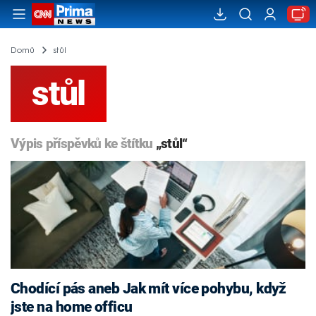
Domů
stůl
stůl
Výpis příspěvků ke štítku
„stůl“
Chodící pás aneb Jak mít více pohybu, když
jste na home officu