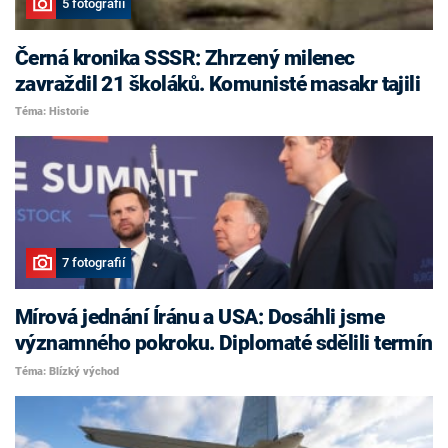
5 fotografií
Černá kronika SSSR: Zhrzený milenec
zavraždil 21 školáků. Komunisté masakr tajili
Téma: Historie
7 fotografií
Mírová jednání Íránu a USA: Dosáhli jsme
významného pokroku. Diplomaté sdělili termín
Téma: Blízký východ