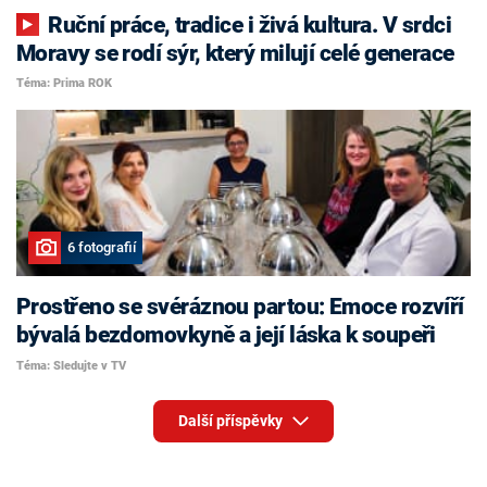
Ruční práce, tradice i živá kultura. V srdci
Moravy se rodí sýr, který milují celé generace
Téma: Prima ROK
6 fotografií
Prostřeno se svéráznou partou: Emoce rozvíří
bývalá bezdomovkyně a její láska k soupeři
Téma: Sledujte v TV
Další příspěvky