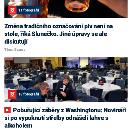
11 fotografií
Změna tradičního označování piv není na
stole, říká Slunečko. Jiné úpravy se ale
diskutují
Téma: Byznys
18 fotografií
Pobuřující záběry z Washingtonu: Novináři
si po vypuknutí střelby odnášeli lahve s
alkoholem