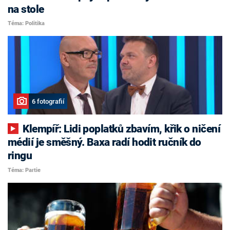
na stole
Téma: Politika
6 fotografií
Klempíř: Lidi poplatků zbavím, křik o ničení
médií je směšný. Baxa radí hodit ručník do
ringu
Téma: Partie