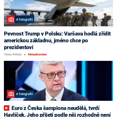
6 fotografií
Pevnost Trump v Polsku: Varšava hodlá zřídit
americkou základnu, jméno chce po
prezidentovi
Téma: Polsko
Aktualizováno
■
6 fotografií
Euro z Česka šampiona neudělá, tvrdí
Havlíček. Jeho přijetí podle něj rozhodně není