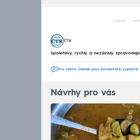
policie
smr
ČTK
Spolehlivý, rychlý a nezávislý zpravodajs
Pro tento článek jsou komentáře vypnuté
Návrhy pro vás