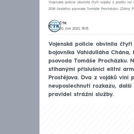
Vojenská policie obvinila čtyři vojáky z podílu na
2018 českého psovoda Tomáše Procházku.
Zdroj: 
ČTK
20. čvn 2021, 19:15
Vojenská policie obvinila čtyř
bojovníka Vahidulláha Chána, 
psovoda Tomáše Procházku. Na
stíhanými příslušníci elitní ar
Prostějova. Dva z vojáků viní p
neuposlechnutí rozkazu, dalš
pravidel strážní služby.