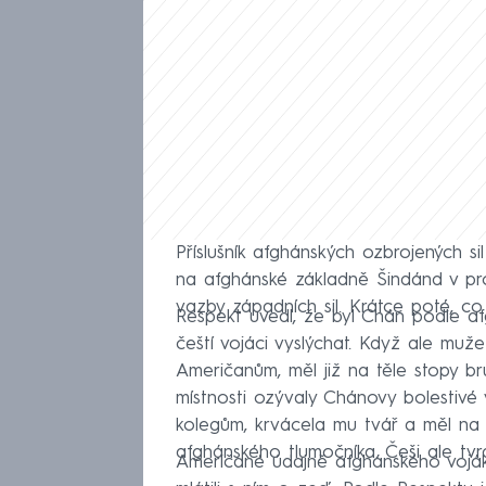
Příslušník afghánských ozbrojených s
na afghánské základně Šindánd v pro
vazby západních sil. Krátce poté, c
Respekt uvedl, že byl Chán podle a
čeští vojáci vyslýchat. Když ale mu
Američanům, měl již na těle stopy b
místnosti ozývaly Chánovy bolestivé
kolegům, krvácela mu tvář a měl na t
afghánského tlumočníka. Češi ale tvrd
Američané údajně afghánského vojáka 