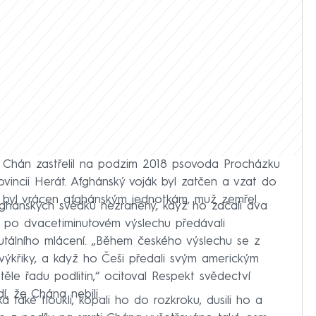
il Chán zastřelil na podzim 2018 psovoda Procházku
vincii Herát. Afghánský voják byl zatčen a vzat do
o byl vrácen afghánským jednotkám, muž zemřel.
fghánských svědků nezraněný, když ho začali dva
že po dvacetiminutovém výslechu předávali
rutálního mlácení. „Během českého výslechu se z
 výkřiky, a když ho Češi předali svým americkým
ěle řadu podlitin,“ ocitoval Respekt svědectví
í, že Chána nebili.
také tloukli, kopali ho do rozkroku, dusili ho a