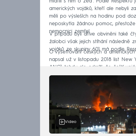
mlátili s ním o zeď. Podle Respektu
amerických vojáků, kteří ale nebyli z
měli po výsleších na hodinu pod doz
neposkytla žádnou pomoc, přestože 
nemocnici zemřel.
V případu byli dříve obviněni také čtyř
žalobci však jejich stíhání následně z
vojáků ze skupiny 601 má podle Respek
O vyšetřování českých a amerických v
napsal už v listopadu 2018 list New 
ANO) tehdy ale odmítl, že čeští vojá
Video