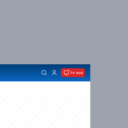
TV živě