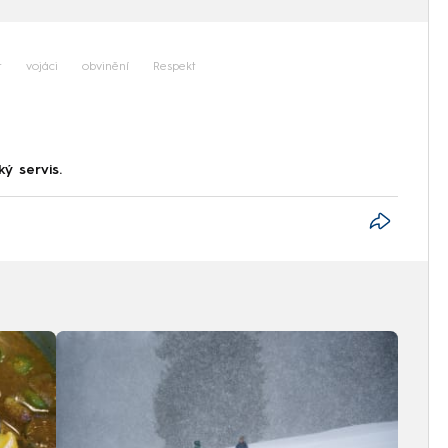
t
vojáci
obvinění
Respekt
ký servis.