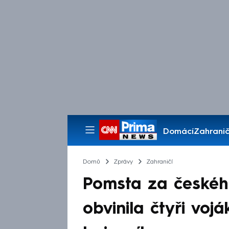
Domácí
Zahranič
Pořady
Domů
Zprávy
Zahraničí
Pomsta za českého
obvinila čtyři voj