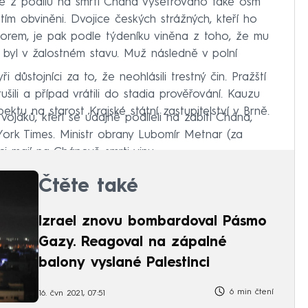
 je z podílu na smrti Chána vyšetřováno také osm
atím obviněni. Dvojice českých strážných, kteří ho
orem, je pak podle týdeníku viněna z toho, že mu
byl v žalostném stavu. Muž následně v polní
i důstojníci za to, že neohlásili trestný čin. Pražští
rušili a případ vrátili do stadia prověřování. Kauzu
tu na starost Krajské státní zastupitelství v Brně.
ojáků, kteří se údajně podíleli na zabití Chána,
York Times. Ministr obrany Lubomír Metnar (za
ci mají na Chánově smrti vinu.
Čtěte také
Izrael znovu bombardoval Pásmo
Gazy. Reagoval na zápalné
balony vyslané Palestinci
6 min čtení
16. čvn 2021, 07:51