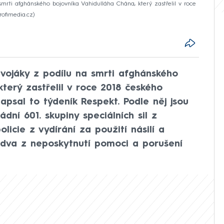
 smrti afghánského bojovníka Vahidulláha Chána, který zastřelil v roce
Profimedia.cz
i vojáky z podílu na smrti afghánského
který zastřelil v roce 2018 českého
psal to týdeník Respekt. Podle něj jsou
mádní 601. skupiny speciálních sil z
olicie z vydírání za použití násilí a
í dva z neposkytnutí pomoci a porušení