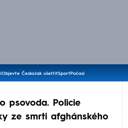
í
Objevte Česko
Jak ušetřit
Sport
Počasí
 psovoda. Policie
áky ze smrti afghánského