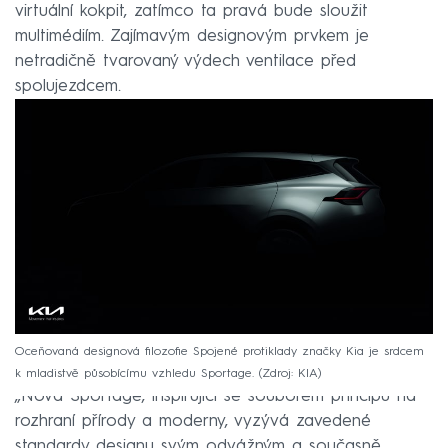
virtuální kokpit, zatímco ta pravá bude sloužit
multimédiím. Zajímavým designovým prvkem je
netradičně tvarovaný výdech ventilace před
spolujezdcem.
Oceňovaná designová filozofie Spojené protiklady značky Kia je srdcem
k mladistvě působícímu vzhledu Sportage.
Zdroj: KIA
„Nová Sportage, inspirující se souborem principů na
rozhraní přírody a moderny, vyzývá zavedené
standardy designu svým odvážným a současně