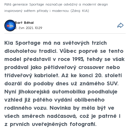
Pátá generace Sportage naznačuje odvážný a moderní design
inspirovaný světem přírody i modernou.
Zdroj: KIA
Bart Běhal
2. čvn 2021, 10:29
Kia Sportage má na světových trzích
dlouholetou tradici. Vůbec poprvé se tento
model představil v roce 1993, tehdy se však
prodával jako pětidveřový crossover nebo
třídveřový kabriolet. Až ke konci 20. století
dozrál do podoby dnes už známého SUV.
Nyní jihokorejská automobilka poodhaluje
vzhled již pátého vydání oblíbeného
rodinného vozu. Novinka by měla být ve
všech směrech nadčasová, což je patrné i
z prvních uveřejněných fotografií.