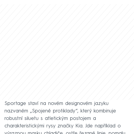
Sportage staví na novém designovém jazyku
nazvaném „Spojené protiklady“, který kombinuje
robustní siluetu s atletickým postojem a
charakteristickými rysy značky Kia. Jde například o
výraznou masku chladiče, ostře řezané linie, pomalu