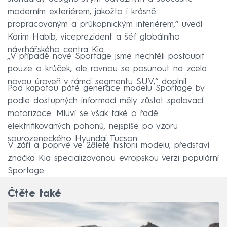
moderním exteriérem, jakožto i krásně
propracovaným a průkopnickým interiérem,“ uvedl
Karim Habib, viceprezident a šéf globálního
návrhářského centra Kia.
„V případě nové Sportage jsme nechtěli postoupit
pouze o krůček, ale rovnou se posunout na zcela
novou úroveň v rámci segmentu SUV,“ doplnil.
Pod kapotou páté generace modelu Sportage by
podle dostupných informací měly zůstat spalovací
motorizace. Mluví se však také o řadě
elektrifikovaných pohonů, nejspíše po vzoru
sourozeneckého Hyundai Tucson.
V září a poprvé ve 28leté historii modelu, představí
značka Kia specializovanou evropskou verzi populární
Sportage.
Čtěte také