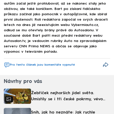
autům začal ještě prohlubovat, až se nakonec staly jeho
obživou, ale také koníčkem. Bart po získaní řidičského
průkazu začínal jako pomocník v autopůjčovně, kde sbíral
první zkušenosti. Roli redaktora započal ve svých dvaceti
letech na dnes již neexistujícím webu Vybermiauto.cz,
odkud se mu otevřely brány právě do Autosalonu. V
současné době Bart patří mezi přední redaktory webu
Autosalon.tv, je vedoucím rubriky Auto na zpravodajském
serveru CNN Prima NEWS a občas se objevuje jako
výpomoc v televizním pořadu.
Pro tento článek jsou komentáře vypnuté
Návrhy pro vás
Žebříček nejhorších jídel světa.
Umístily se i tři české pokrmy, vévodí
skandinávská kuchyně
Sníh, jak ho neznáte: Jak rychle