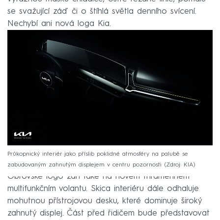
se svažující záď či o štíhlá světla denního svícení.
Nechybí ani nová loga Kia.
Průkopnický interiér jako příslib poklidné atmosféry na palubě se
zabudovaným zahnutým displejem v centru pozornosti
Zdroj: KIA
Obrovské logo září také na novém tříramenném
multifunkčním volantu. Skica interiéru dále odhaluje
mohutnou přístrojovou desku, které dominuje široký
zahnutý displej. Část před řidičem bude představovat