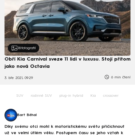
18
fotografií
Obří Kia Carnival sveze 11 lidí v luxusu. Stojí přitom
jako nová Octavia
6 min čtení
3. bře 2021, 09:29
SUV
rodinné SUV
plug-in hybrid
Kia
crossover
Bart Běhal
Díky svému otci mohl k motoristickému světu přičichnout
už ve velmi útlém věku. Postupem času se jeho vztah k