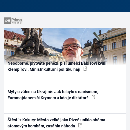
Neodborné, plýtváte penězi, píší umělci Babišovi kvůli
Klempířovi. Ministr kulturní politiku hájí
Mýty o válce na Ukrajině: Jak to bylo s nacismem,
Euromajdanem či Krymem a kdo je diktátor?
Štěstí z Kokury: Město velké jako Plzeň uniklo oběma
atomovým bombám, zasáhla náhoda