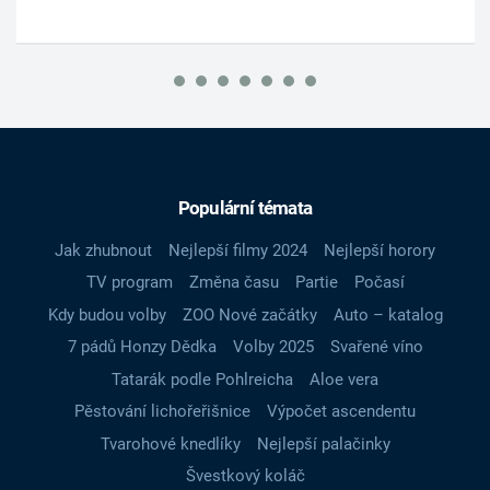
Populární témata
Jak zhubnout
Nejlepší filmy 2024
Nejlepší horory
TV program
Změna času
Partie
Počasí
Kdy budou volby
ZOO Nové začátky
Auto – katalog
7 pádů Honzy Dědka
Volby 2025
Svařené víno
Tatarák podle Pohlreicha
Aloe vera
Pěstování lichořeřišnice
Výpočet ascendentu
Tvarohové knedlíky
Nejlepší palačinky
Švestkový koláč