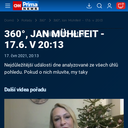
Domů
Pořady
360°
360°, Jan Mühlfeit - 17.6. v 20:13
360°, JAN MÜHLFEIT -
Failed to fetch
17.6. V 20:13
17. čvn 2021, 20:13
Nejdůležitější události dne analyzované ze všech úhlů
pohledu. Pokud o nich mluvíte, my taky
Další videa pořadu