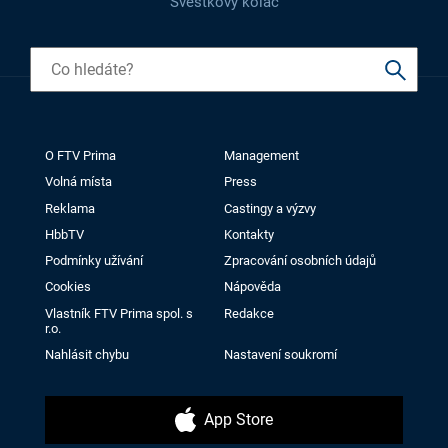
Švestkový koláč
O FTV Prima
Management
Volná místa
Press
Reklama
Castingy a výzvy
HbbTV
Kontakty
Podmínky užívání
Zpracování osobních údajů
Cookies
Nápověda
Vlastník FTV Prima spol. s
Redakce
r.o.
Nahlásit chybu
Nastavení soukromí
App Store