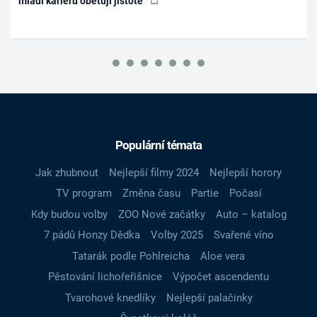
mladí kariéru obětují jistotě
Populární témata
Jak zhubnout
Nejlepší filmy 2024
Nejlepší horory
TV program
Změna času
Partie
Počasí
Kdy budou volby
ZOO Nové začátky
Auto – katalog
7 pádů Honzy Dědka
Volby 2025
Svařené víno
Tatarák podle Pohlreicha
Aloe vera
Pěstování lichořeřišnice
Výpočet ascendentu
Tvarohové knedlíky
Nejlepší palačinky