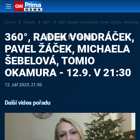
Domů
Pořady
360°
360°, Radek Vondráček, Pavel Žáček, Michaela 
360°, RADEK VONDRÁČEK,
Failed to fetch
PAVEL ŽÁČEK, MICHAELA
ŠEBELOVÁ, TOMIO
OKAMURA - 12.9. V 21:30
12. zář 2025, 21:30
Další videa pořadu