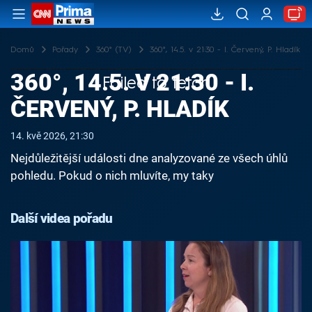
Domů
Pořady
360° (TV)
360°, 14.5. v 21:30 - I. Červený, P. Hladík
360°, 14.5. V 21:30 - I.
Failed to fetch
ČERVENÝ, P. HLADÍK
14. kvě 2026, 21:30
Nejdůležitější události dne analyzované ze všech úhlů
pohledu. Pokud o nich mluvíte, my taky
Další videa pořadu