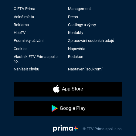
O FTV Prima
Management
Volná místa
Press
Reklama
Castingy a výzvy
HbbTV
Kontakty
Podmínky užívání
Zpracování osobních údajů
Cookies
Nápověda
Vlastník FTV Prima spol. s
Redakce
r.o.
Nahlásit chybu
Nastavení soukromí
App Store
Google Play
© FTV Prima spol. s r.o.