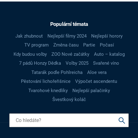
Populární témata
Jak zhubnout
Nejlepší filmy 2024
Nejlepší horory
TV program
Změna času
Partie
Počasí
Kdy budou volby
ZOO Nové začátky
Auto – katalog
7 pádů Honzy Dědka
Volby 2025
Svařené víno
Tatarák podle Pohlreicha
Aloe vera
Pěstování lichořeřišnice
Výpočet ascendentu
Tvarohové knedlíky
Nejlepší palačinky
Švestkový koláč