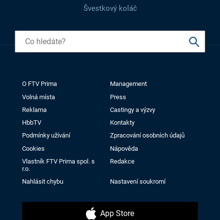
Švestkový koláč
O FTV Prima
Management
Volná místa
Press
Reklama
Castingy a výzvy
HbbTV
Kontakty
Podmínky užívání
Zpracování osobních údajů
Cookies
Nápověda
Vlastník FTV Prima spol. s
Redakce
r.o.
Nahlásit chybu
Nastavení soukromí
App Store