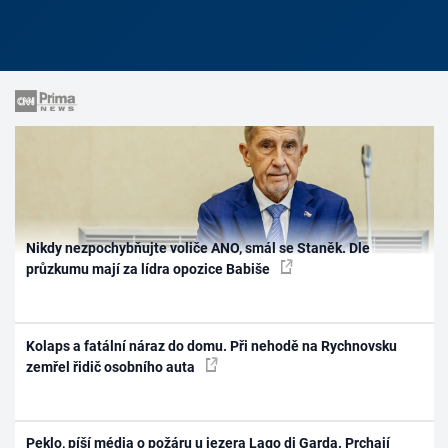
Nikdy nezpochybňujte voliče ANO, smál se Staněk. Dle
průzkumu mají za lídra opozice Babiše
Kolaps a fatální náraz do domu. Při nehodě na Rychnovsku
zemřel řidič osobního auta
Peklo, píší média o požáru u jezera Lago di Garda. Prchají