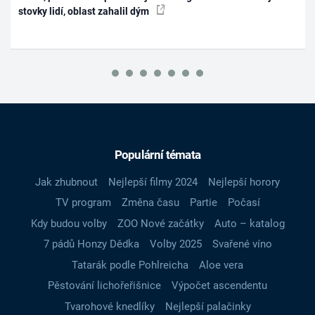
stovky lidí, oblast zahalil dým
Populární témata
Jak zhubnout
Nejlepší filmy 2024
Nejlepší horory
TV program
Změna času
Partie
Počasí
Kdy budou volby
ZOO Nové začátky
Auto – katalog
7 pádů Honzy Dědka
Volby 2025
Svařené víno
Tatarák podle Pohlreicha
Aloe vera
Pěstování lichořeřišnice
Výpočet ascendentu
Tvarohové knedlíky
Nejlepší palačinky