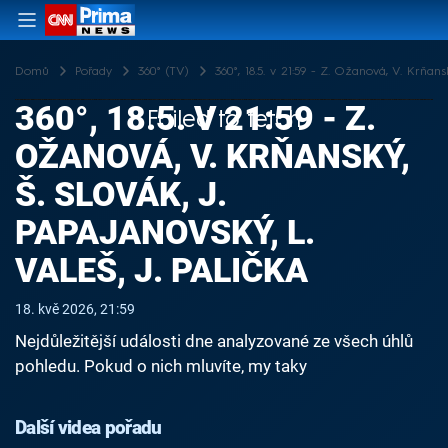
Domů
Pořady
360° (TV)
360°, 18.5. v 21:59 - Z. Ožanová, V. Krňansk
360°, 18.5. V 21:59 - Z.
Failed to fetch
OŽANOVÁ, V. KRŇANSKÝ,
Š. SLOVÁK, J.
PAPAJANOVSKÝ, L.
VALEŠ, J. PALIČKA
18. kvě 2026, 21:59
Nejdůležitější události dne analyzované ze všech úhlů
pohledu. Pokud o nich mluvíte, my taky
Další videa pořadu