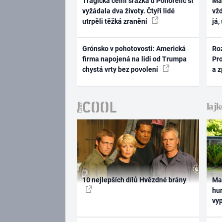
Tragická čelní srážka u Pohořelic si
Ma
vyžádala dva životy. Čtyři lidé
vž
utrpěli těžká zranění
já,
Grónsko v pohotovosti: Americká
Ro
firma napojená na lidi od Trumpa
Pr
chystá vrty bez povolení
a 
10 nejlepších dílů Hvězdné brány
Ma
hum
vy