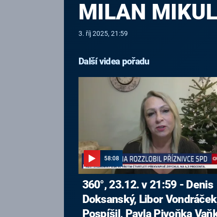
MILAN MIKULE
3. říj 2025, 21:59
Další videa pořadu
58:08
360°, 23.12. v 21:59 - Denis
Doksanský, Libor Vondráček,
Pospíšil, Pavla Pivoňka Vaň