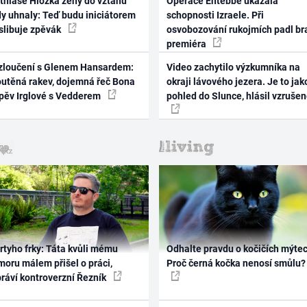
thiase Hložka ženy do vztahu
Operace Entebbe ukázala
dy uhnaly: Teď budu iniciátorem
schopnosti Izraele. Při
 slibuje zpěvák
osvobozování rukojmích padl br
premiéra
zloučení s Glenem Hansardem:
Video zachytilo výzkumníka na
outěná rakev, dojemná řeč Bona
okraji lávového jezera. Je to jak
zpěv Irglové s Vedderem
pohled do Slunce, hlásil vzruše
rtyho frky: Táta kvůli mému
Odhalte pravdu o kočičích mýtec
oru málem přišel o práci,
Proč černá kočka nenosí smůlu?
práví kontroverzní Řezník