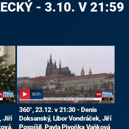
CKÝ - 3.10. V 21:59
22:21
360°, 23.12. v 21:30 - Denis
 Jiří
Doksanský, Libor Vondráček, Jiří
ková,
Pospíšil, Pavla Pivoňka Vaňková