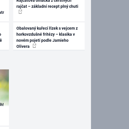
Rajčatová omáčka z čerstvých
rajčat – základní recept plný chuti
atr
Obalovaný kuřecí řízek s vejcem z
o
horkovzdušné fritézy – klasika v
ně
novém pojetí podle Jamieho
Olivera
h!