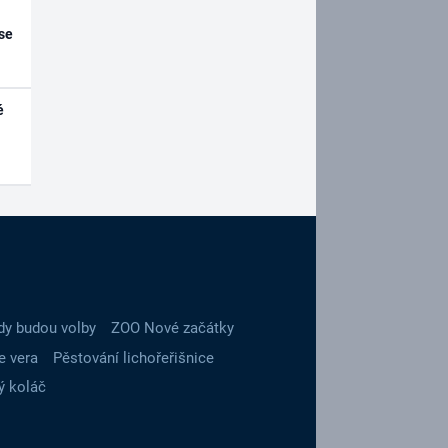
se
é
dy budou volby
ZOO Nové začátky
e vera
Pěstování lichořeřišnice
ý koláč