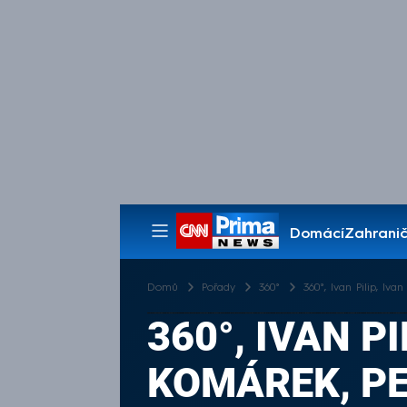
Domácí
Zahranič
Pořady
Domů
Pořady
360°
360°, Ivan Pilip, Iva
360°, IVAN PI
KOMÁREK, PE