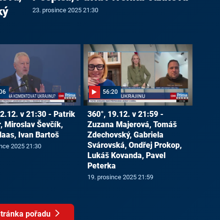
ký
23. prosince 2025 21:30
06
56:20
2.12. v 21:30 - Patrik
360°, 19.12. v 21:59 -
, Miroslav Ševčík,
Zuzana Majerová, Tomáš
Haas, Ivan Bartoš
Zdechovský, Gabriela
Svárovská, Ondřej Prokop,
ince 2025 21:30
Lukáš Kovanda, Pavel
Peterka
19. prosince 2025 21:59
tránka pořadu