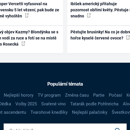
per Vercetti vyfasoval na
Ibišek americký přitahuje
vensku 5 let vězení, pak bude ze
pozornost obřími květy. Pěstuje 
mě vyhoštěn
snadno
vý objev Kazmy? Blondýnka se s
Pěstujte brusinky! Na co je dobr
 vodí za ruce a fotí se na místě
hořce kyselé červené ovoce?
ko Rosecká
Populární témata
Nejlepší horory
TV program
Změna času
Partie
Počasí
K
Dědka
Volby 2025
Svařené víno
Tatarák podle Pohlreicha
Alo
t ascendentu
Tvarohové knedlíky
Nejlepší palačinky
Švestkov