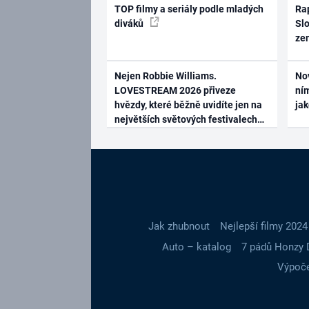
TOP filmy a seriály podle mladých
Rap
diváků
Slo
ze
Nejen Robbie Williams.
No
LOVESTREAM 2026 přiveze
ním
hvězdy, které běžně uvidíte jen na
ja
největších světových festivalech
Jak zhubnout
Nejlepší filmy 2024
Auto – katalog
7 pádů Honzy 
Výpoče