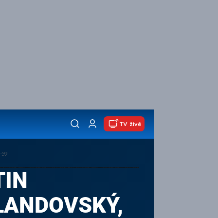
TV živě
:59
TIN
LANDOVSKÝ,