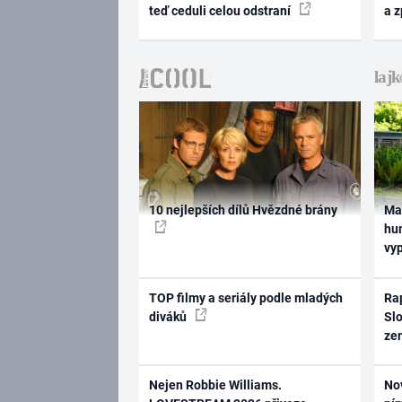
teď ceduli celou odstraní
a 
10 nejlepších dílů Hvězdné brány
Ma
hum
vy
TOP filmy a seriály podle mladých
Rap
diváků
Slo
ze
Nejen Robbie Williams.
No