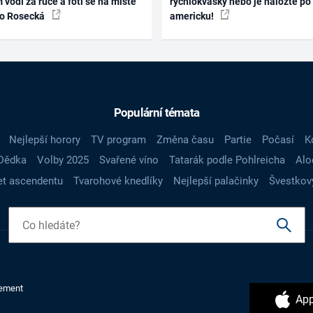
 vodí za ruce a fotí se na místě
rychlokvašky nebo je naložte po
ko Rosecká
americku!
Populární témata
Nejlepší horory
TV program
Změna času
Partie
Počasí
K
Dědka
Volby 2025
Svařené víno
Tatarák podle Pohlreicha
Alo
t ascendentu
Tvarohové knedlíky
Nejlepší palačinky
Švestkov
ement
App