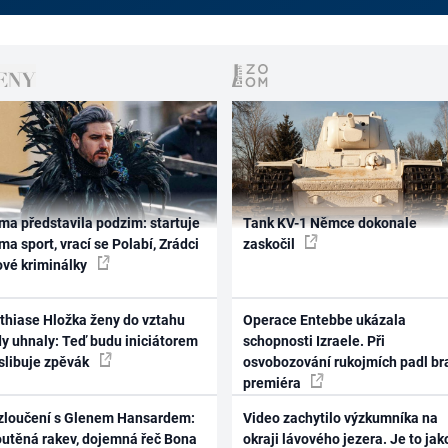
ma představila podzim: startuje
Tank KV-1 Němce dokonale
ma sport, vrací se Polabí, Zrádci
zaskočil
ové kriminálky
thiase Hložka ženy do vztahu
Operace Entebbe ukázala
dy uhnaly: Teď budu iniciátorem
schopnosti Izraele. Při
 slibuje zpěvák
osvobozování rukojmích padl br
premiéra
zloučení s Glenem Hansardem:
Video zachytilo výzkumníka na
outěná rakev, dojemná řeč Bona
okraji lávového jezera. Je to jak