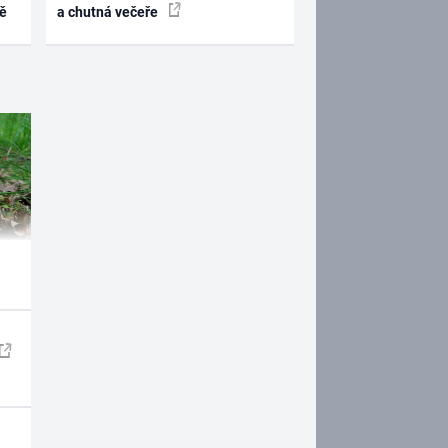
ně
a chutná večeře