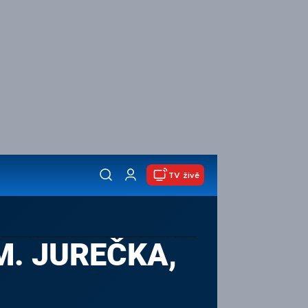
TV živě
 M. JUREČKA,