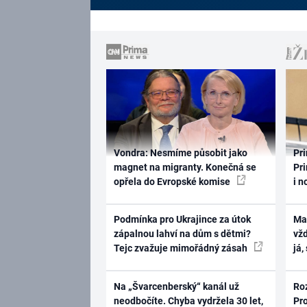
Vondra: Nesmíme působit jako
Pri
magnet na migranty. Konečná se
Pri
opřela do Evropské komise
i n
Podmínka pro Ukrajince za útok
Ma
zápalnou lahví na dům s dětmi?
vž
Tejc zvažuje mimořádný zásah
já,
Na „Švarcenberský“ kanál už
Ro
neodbočíte. Chyba vydržela 30 let,
Pr