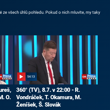
né ze všech úhlů pohledu. Pokud o nich mluvíte, my taky
54:13
ureš,
360° (TV), 8.7. v 22:00 - R.
M. O.
Vondráček, T. Okamura, M.
Ženíšek, Š. Slovák