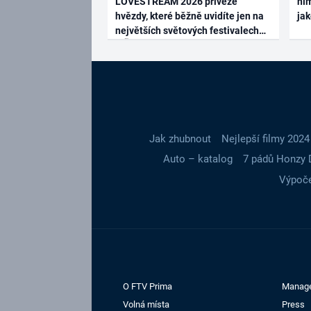
LOVESTREAM 2026 přiveze
ním
hvězdy, které běžně uvidíte jen na
ja
největších světových festivalech
Jak zhubnout
Nejlepší filmy 2024
Auto – katalog
7 pádů Honzy 
Výpoče
O FTV Prima
Manag
Volná místa
Press