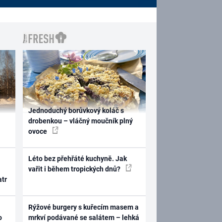
Jednoduchý borůvkový koláč s
drobenkou – vláčný moučník plný
ovoce
Léto bez přehřáté kuchyně. Jak
vařit i během tropických dnů?
atr
Rýžové burgery s kuřecím masem a
o
mrkví podávané se salátem – lehká