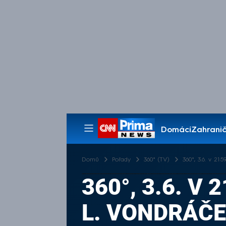
Domácí
Zahranič
Pořady
Domů
Pořady
360° (TV)
360°, 3.6. v 21:
360°, 3.6. V
L. VONDRÁČE