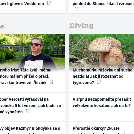
zpěv Irglové s Vedderem
pohled do Slunce, hlásil vzruše
rtyho frky: Táta kvůli mému
Muchomůrku růžovku ani sucho
oru málem přišel o práci,
nezdolá! Jak ji rozeznat od
práví kontroverzní Řezník
tygrované?
per Vercetti vyfasoval na
V srpnu nezapomeňte přesadit
vensku 5 let vězení, pak bude ze
velkokvěté kosatce. Jak na to?
mě vyhoštěn
vý objev Kazmy? Blondýnka se s
Přerostlé okurky? Zkuste