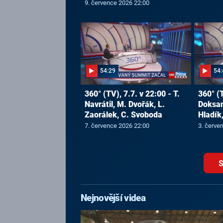
9. července 2026 22:00
54:29
54:
360° (TV), 7.7. v 22:00 - T.
360° (T
Navrátil, M. Dvořák, L.
Doksans
Zaorálek, C. Svoboda
Hladík,
7. července 2026 22:00
3. červe
S
Nejnovější videa