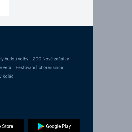
dy budou volby
ZOO Nové začátky
e vera
Pěstování lichořeřišnice
ý koláč
 Store
Google Play