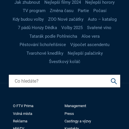
Jak zhubnout
Nejlepší filmy 2024
Nejlepší horory
TV program
Změna času
Partie
Počasí
Kdy budou volby
ZOO Nové začátky
Auto – katalog
7 pádů Honzy Dědka
Volby 2025
Svařené víno
Tatarák podle Pohlreicha
Aloe vera
Pěstování lichořeřišnice
Výpočet ascendentu
Tvarohové knedlíky
Nejlepší palačinky
Švestkový koláč
O FTV Prima
Management
Volná místa
Press
Reklama
Castingy a výzvy
HbbTV
Kontakty