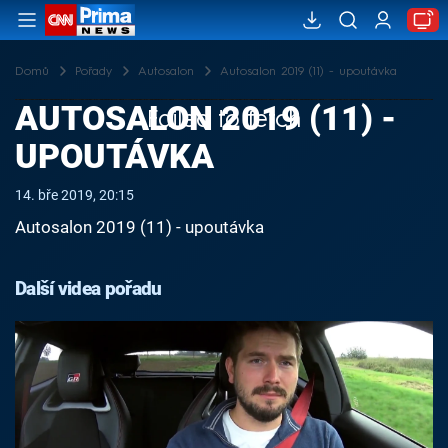
Domů
Pořady
Autosalon
Autosalon 2019 (11) - upoutávka
AUTOSALON 2019 (11) -
Failed to fetch
UPOUTÁVKA
14. bře 2019, 20:15
Autosalon 2019 (11) - upoutávka
Další videa pořadu