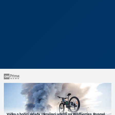
Válka o hořící sklady. Ukrajinci udeřili na Wildberries, Rusové