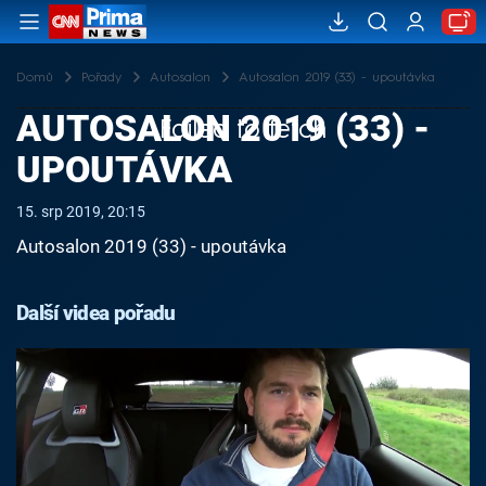
Domů
Pořady
Autosalon
Autosalon 2019 (33) - upoutávka
AUTOSALON 2019 (33) -
Failed to fetch
UPOUTÁVKA
15. srp 2019, 20:15
Autosalon 2019 (33) - upoutávka
Další videa pořadu