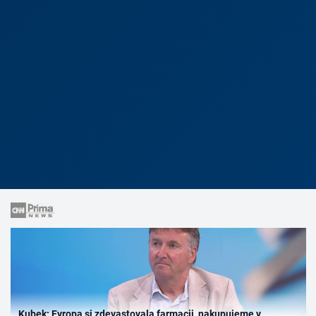
Kubek: Evropa si zdevastovala farmacii, nakupujeme v