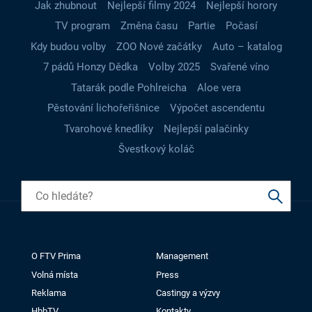
Jak zhubnout
Nejlepší filmy 2024
Nejlepší horory
TV program
Změna času
Partie
Počasí
Kdy budou volby
ZOO Nové začátky
Auto – katalog
7 pádů Honzy Dědka
Volby 2025
Svařené víno
Tatarák podle Pohlreicha
Aloe vera
Pěstování lichořeřišnice
Výpočet ascendentu
Tvarohové knedlíky
Nejlepší palačinky
Švestkový koláč
O FTV Prima
Management
Volná místa
Press
Reklama
Castingy a výzvy
HbbTV
Kontakty