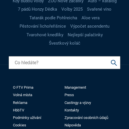
Kdy budou volby
ZOO Nové začátky
Auto – katalog
7 pádů Honzy Dědka
Volby 2025
Svařené víno
Tatarák podle Pohlreicha
Aloe vera
Pěstování lichořeřišnice
Výpočet ascendentu
Tvarohové knedlíky
Nejlepší palačinky
Švestkový koláč
O FTV Prima
Management
Volná místa
Press
Reklama
Castingy a výzvy
HbbTV
Kontakty
Podmínky užívání
Zpracování osobních údajů
Cookies
Nápověda