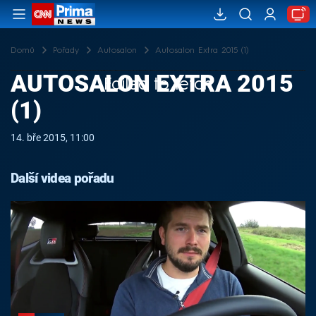
Domů
Pořady
Autosalon
Autosalon Extra 2015 (1)
AUTOSALON EXTRA 2015
Failed to fetch
(1)
14. bře 2015, 11:00
Další videa pořadu