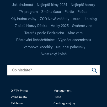
Jak zhubnout
Nejlepší filmy 2024
Nejlepší horory
TV program
Změna času
Partie
Počasí
Kdy budou volby
ZOO Nové začátky
Auto – katalog
7 pádů Honzy Dědka
Volby 2025
Svařené víno
Tatarák podle Pohlreicha
Aloe vera
Pěstování lichořeřišnice
Výpočet ascendentu
Tvarohové knedlíky
Nejlepší palačinky
Švestkový koláč
O FTV Prima
Management
Volná místa
Press
Reklama
Castingy a výzvy