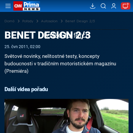
Domů
Pořady
Autosalon
Benet Design 2/3
BENET DESIGN 2/3
Failed to fetch
25. čvn 2011, 02:00
Světové novinky, nelítostné testy, koncepty
budoucnosti v tradičním motoristickém magazínu
(Premiéra)
Další videa pořadu