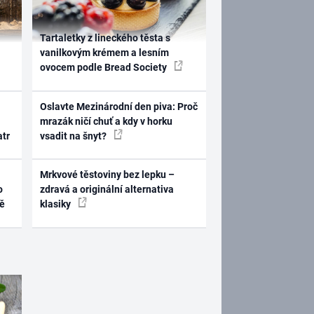
Tartaletky z lineckého těsta s
vanilkovým krémem a lesním
ovocem podle Bread Society
Oslavte Mezinárodní den piva: Proč
mrazák ničí chuť a kdy v horku
atr
vsadit na šnyt?
Mrkvové těstoviny bez lepku –
o
zdravá a originální alternativa
ně
klasiky