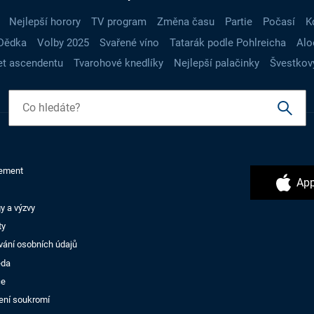
Nejlepší horory
TV program
Změna času
Partie
Počasí
K
Dědka
Volby 2025
Svařené víno
Tatarák podle Pohlreicha
Alo
t ascendentu
Tvarohové knedlíky
Nejlepší palačinky
Švestkov
ement
App
y a výzvy
ty
vání osobních údajů
ěda
ce
ení soukromí