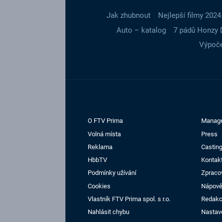
Jak zhubnout
Nejlepší filmy 2024
Auto – katalog
7 pádů Honzy 
Výpoče
O FTV Prima
Manag
Volná místa
Press
Reklama
Casting
HbbTV
Kontak
Podmínky užívání
Zpraco
Cookies
Nápov
Vlastník FTV Prima spol. s r.o.
Redak
Nahlásit chybu
Nastav