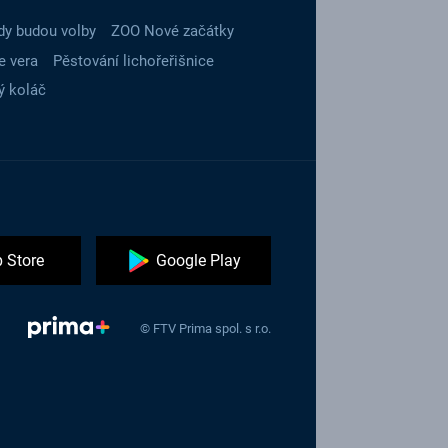
dy budou volby
ZOO Nové začátky
e vera
Pěstování lichořeřišnice
ý koláč
 Store
Google Play
© FTV Prima spol. s r.o.