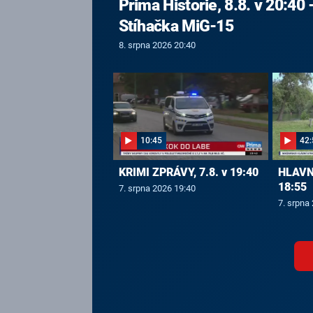
Prima Historie, 8.8. v 20:40 
Stíhačka MiG-15
8. srpna 2026 20:40
10:45
42:
KRIMI ZPRÁVY, 7.8. v 19:40
HLAVNÍ
18:55
7. srpna 2026 19:40
7. srpna