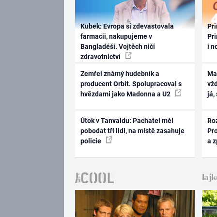
Kubek: Evropa si zdevastovala
Pri
farmacii, nakupujeme v
Pri
Bangladéši. Vojtěch ničí
i n
zdravotnictví
Zemřel známý hudebník a
Ma
producent Orbit. Spolupracoval s
vž
hvězdami jako Madonna a U2
já,
Útok v Tanvaldu: Pachatel měl
Ro
pobodat tři lidi, na místě zasahuje
Pr
policie
a 