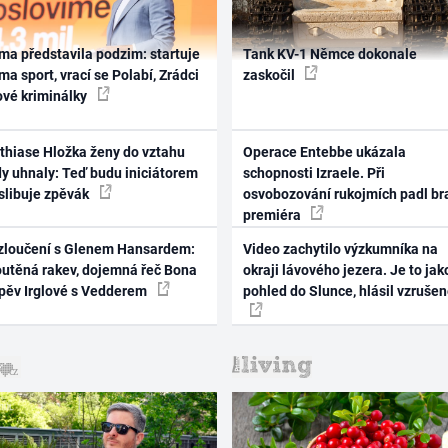
ma představila podzim: startuje
Tank KV-1 Němce dokonale
ma sport, vrací se Polabí, Zrádci
zaskočil
ové kriminálky
thiase Hložka ženy do vztahu
Operace Entebbe ukázala
dy uhnaly: Teď budu iniciátorem
schopnosti Izraele. Při
 slibuje zpěvák
osvobozování rukojmích padl br
premiéra
zloučení s Glenem Hansardem:
Video zachytilo výzkumníka na
outěná rakev, dojemná řeč Bona
okraji lávového jezera. Je to jak
zpěv Irglové s Vedderem
pohled do Slunce, hlásil vzruše