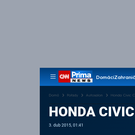
Domácí
Zahranič
Pořady
Domů
Pořady
Autosalon
Honda Civic 
HONDA CIVI
3. dub 2015, 01:41