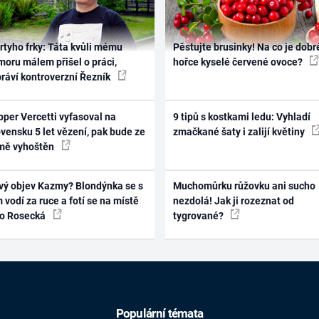
rtyho frky: Táta kvůli mému
Pěstujte brusinky! Na co je dobr
oru málem přišel o práci,
hořce kyselé červené ovoce?
práví kontroverzní Řezník
per Vercetti vyfasoval na
9 tipů s kostkami ledu: Vyhladí
vensku 5 let vězení, pak bude ze
zmačkané šaty i zalijí květiny
mě vyhoštěn
vý objev Kazmy? Blondýnka se s
Muchomůrku růžovku ani sucho
 vodí za ruce a fotí se na místě
nezdolá! Jak ji rozeznat od
ko Rosecká
tygrované?
Populární témata