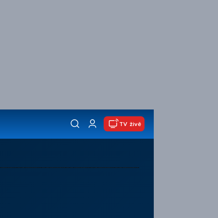
TV živě