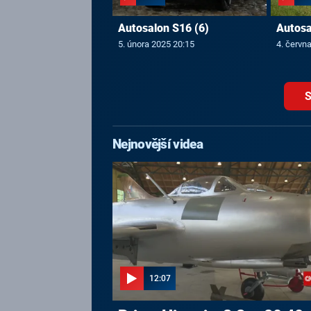
Autosalon S16 (6)
Autosa
5. února 2025 20:15
4. červn
S
Nejnovější videa
12:07