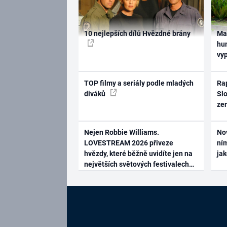
10 nejlepších dílů Hvězdné brány
Ma
hum
vy
TOP filmy a seriály podle mladých
Rap
diváků
Slo
ze
Nejen Robbie Williams.
No
LOVESTREAM 2026 přiveze
ním
hvězdy, které běžně uvidíte jen na
ja
největších světových festivalech