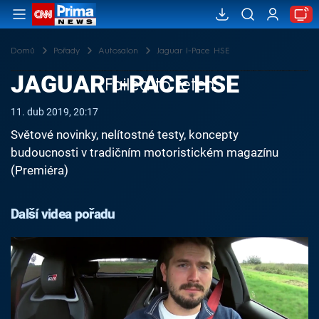
Domů
Pořady
Autosalon
Jaguar I-Pace HSE
JAGUAR I-PACE HSE
Failed to fetch
11. dub 2019, 20:17
Světové novinky, nelítostné testy, koncepty
budoucnosti v tradičním motoristickém magazínu
(Premiéra)
Další videa pořadu