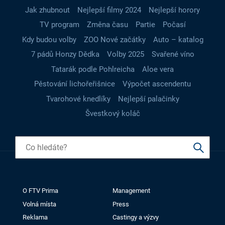
Jak zhubnout
Nejlepší filmy 2024
Nejlepší horory
TV program
Změna času
Partie
Počasí
Kdy budou volby
ZOO Nové začátky
Auto – katalog
7 pádů Honzy Dědka
Volby 2025
Svařené víno
Tatarák podle Pohlreicha
Aloe vera
Pěstování lichořeřišnice
Výpočet ascendentu
Tvarohové knedlíky
Nejlepší palačinky
Švestkový koláč
O FTV Prima
Management
Volná místa
Press
Reklama
Castingy a výzvy