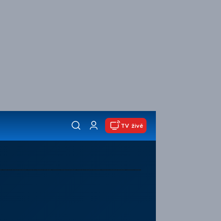
TV živě