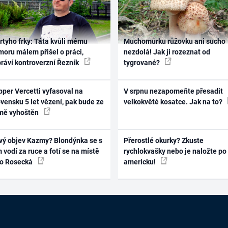
rtyho frky: Táta kvůli mému
Muchomůrku růžovku ani sucho
oru málem přišel o práci,
nezdolá! Jak ji rozeznat od
práví kontroverzní Řezník
tygrované?
per Vercetti vyfasoval na
V srpnu nezapomeňte přesadit
vensku 5 let vězení, pak bude ze
velkokvěté kosatce. Jak na to?
mě vyhoštěn
vý objev Kazmy? Blondýnka se s
Přerostlé okurky? Zkuste
 vodí za ruce a fotí se na místě
rychlokvašky nebo je naložte po
ko Rosecká
americku!