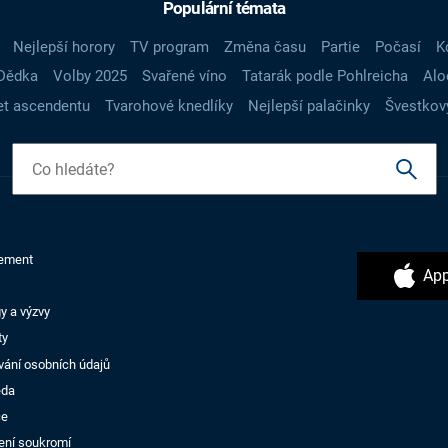
Populární témata
Nejlepší horory
TV program
Změna času
Partie
Počasí
K
Dědka
Volby 2025
Svařené víno
Tatarák podle Pohlreicha
Alo
t ascendentu
Tvarohové knedlíky
Nejlepší palačinky
Švestkov
ement
App
y a výzvy
ty
vání osobních údajů
ěda
ce
ení soukromí