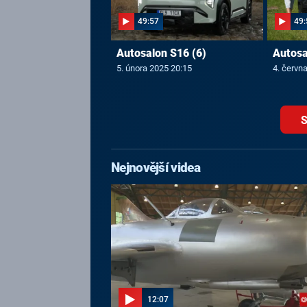
49:57
49:
Autosalon S16 (6)
Autosa
5. února 2025 20:15
4. červn
S
Nejnovější videa
12:07