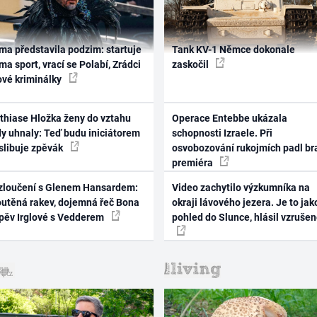
ma představila podzim: startuje
Tank KV-1 Němce dokonale
ma sport, vrací se Polabí, Zrádci
zaskočil
ové kriminálky
thiase Hložka ženy do vztahu
Operace Entebbe ukázala
dy uhnaly: Teď budu iniciátorem
schopnosti Izraele. Při
 slibuje zpěvák
osvobozování rukojmích padl br
premiéra
zloučení s Glenem Hansardem:
Video zachytilo výzkumníka na
outěná rakev, dojemná řeč Bona
okraji lávového jezera. Je to jak
zpěv Irglové s Vedderem
pohled do Slunce, hlásil vzruše