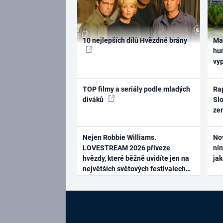
10 nejlepších dílů Hvězdné brány
Ma
hum
vy
TOP filmy a seriály podle mladých
Rap
diváků
Slo
ze
Nejen Robbie Williams.
No
LOVESTREAM 2026 přiveze
ním
hvězdy, které běžně uvidíte jen na
ja
největších světových festivalech