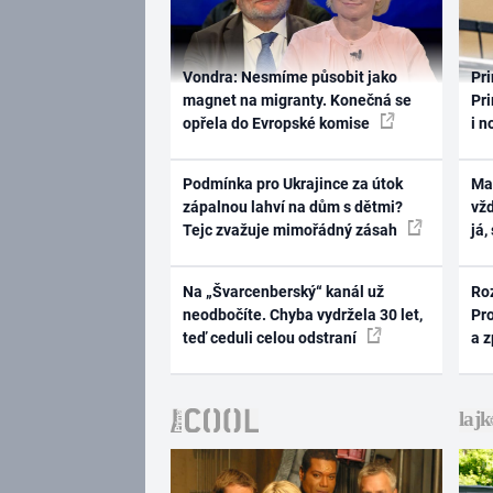
Vondra: Nesmíme působit jako
Pri
magnet na migranty. Konečná se
Pri
opřela do Evropské komise
i n
Podmínka pro Ukrajince za útok
Ma
zápalnou lahví na dům s dětmi?
vž
Tejc zvažuje mimořádný zásah
já,
Na „Švarcenberský“ kanál už
Ro
neodbočíte. Chyba vydržela 30 let,
Pr
teď ceduli celou odstraní
a 