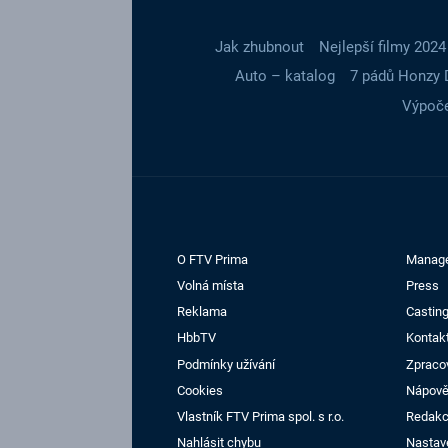
Jak zhubnout
Nejlepší filmy 2024
Auto – katalog
7 pádů Honzy 
Výpoče
O FTV Prima
Manag
Volná místa
Press
Reklama
Casting
HbbTV
Kontak
Podmínky užívání
Zpraco
Cookies
Nápov
Vlastník FTV Prima spol. s r.o.
Redak
Nahlásit chybu
Nastav