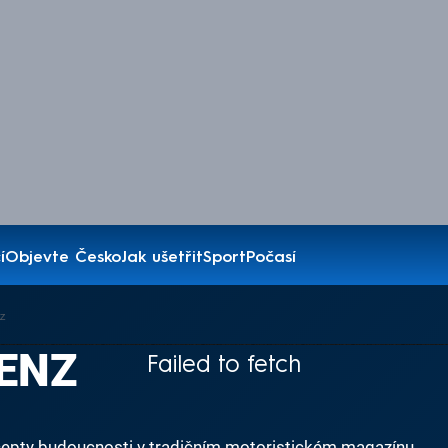
í
Objevte Česko
Jak ušetřit
Sport
Počasí
z
ENZ
Failed to fetch
oncepty budoucnosti v tradičním motoristickém magazínu