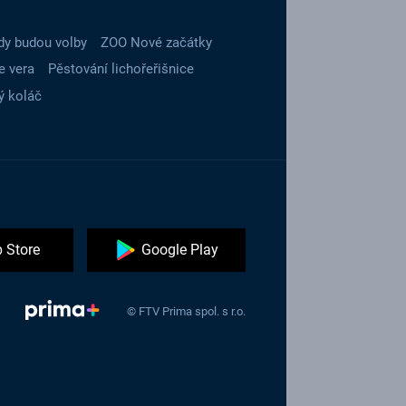
dy budou volby
ZOO Nové začátky
e vera
Pěstování lichořeřišnice
ý koláč
 Store
Google Play
© FTV Prima spol. s r.o.