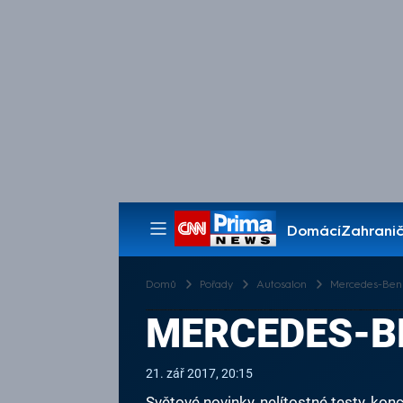
Domácí
Zahranič
Pořady
Domů
Pořady
Autosalon
Mercedes-Ben
MERCEDES-B
21. zář 2017, 20:15
Světové novinky, nelítostné testy, k