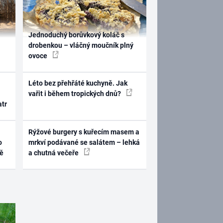
Jednoduchý borůvkový koláč s
drobenkou – vláčný moučník plný
ovoce
Léto bez přehřáté kuchyně. Jak
vařit i během tropických dnů?
atr
Rýžové burgery s kuřecím masem a
o
mrkví podávané se salátem – lehká
ně
a chutná večeře