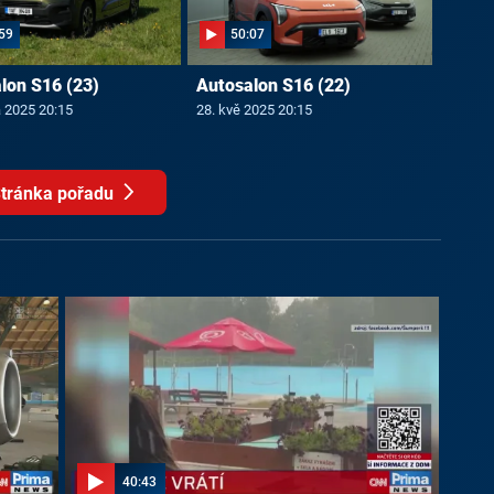
59
50:07
lon S16 (23)
Autosalon S16 (22)
a 2025 20:15
28. kvě 2025 20:15
tránka pořadu
40:43