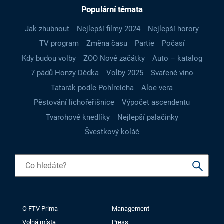
Populární témata
Jak zhubnout
Nejlepší filmy 2024
Nejlepší horory
TV program
Změna času
Partie
Počasí
Kdy budou volby
ZOO Nové začátky
Auto – katalog
7 pádů Honzy Dědka
Volby 2025
Svařené víno
Tatarák podle Pohlreicha
Aloe vera
Pěstování lichořeřišnice
Výpočet ascendentu
Tvarohové knedlíky
Nejlepší palačinky
Švestkový koláč
O FTV Prima
Management
Volná místa
Press