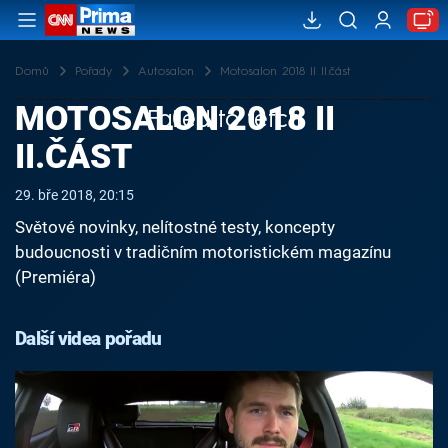
Domů
Pořady
Autosalon
Motosalon 2018 II II.část
MOTOSALON 2018 II
Failed to fetch
II.ČÁST
29. bře 2018, 20:15
Světové novinky, nelítostné testy, koncepty
budoucnosti v tradičním motoristickém magazínu
(Premiéra)
Další videa pořadu