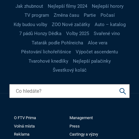
Jak zhubnout
Nejlepší filmy 2024
Nejlepší horory
TV program
Změna času
Partie
Počasí
Kdy budou volby
ZOO Nové začátky
Auto – katalog
7 pádů Honzy Dědka
Volby 2025
Svařené víno
Tatarák podle Pohlreicha
Aloe vera
Pěstování lichořeřišnice
Výpočet ascendentu
Tvarohové knedlíky
Nejlepší palačinky
Švestkový koláč
O FTV Prima
Management
Volná místa
Press
Reklama
Castingy a výzvy