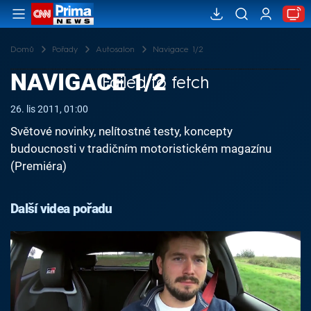
Domů
Pořady
Autosalon
Navigace 1/2
NAVIGACE 1/2
Failed to fetch
26. lis 2011, 01:00
Světové novinky, nelítostné testy, koncepty
budoucnosti v tradičním motoristickém magazínu
(Premiéra)
Další videa pořadu