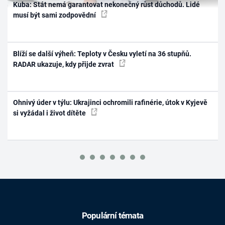
Kuba: Stát nemá garantovat nekonečný růst důchodů. Lidé
musí být sami zodpovědní
Blíží se další výheň: Teploty v Česku vyletí na 36 stupňů.
RADAR ukazuje, kdy přijde zvrat
Ohnivý úder v týlu: Ukrajinci ochromili rafinérie, útok v Kyjevě
si vyžádal i život dítěte
Populární témata