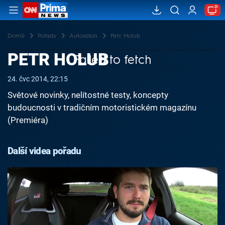
Domů
Pořady
Autosalon
Petr Holub
PETR HOLUB
Failed to fetch
24. čvc 2014, 22:15
Světové novinky, nelítostné testy, koncepty
budoucnosti v tradičním motoristickém magazínu
(Premiéra)
Další videa pořadu