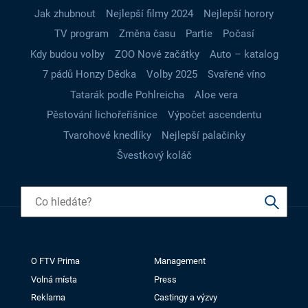
Jak zhubnout
Nejlepší filmy 2024
Nejlepší horory
TV program
Změna času
Partie
Počasí
Kdy budou volby
ZOO Nové začátky
Auto – katalog
7 pádů Honzy Dědka
Volby 2025
Svařené víno
Tatarák podle Pohlreicha
Aloe vera
Pěstování lichořeřišnice
Výpočet ascendentu
Tvarohové knedlíky
Nejlepší palačinky
Švestkový koláč
O FTV Prima
Management
Volná místa
Press
Reklama
Castingy a výzvy