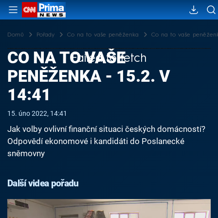
Domů
Pořady
Co na to vaše peněženka
Co na to vaše peněženka 
CO NA TO VAŠE
Failed to fetch
PENĚŽENKA - 15.2. V
14:41
15. úno 2022, 14:41
Jak volby ovlivní finanční situaci českých domácností?
Odpovědí ekonomové i kandidáti do Poslanecké
sněmovny
Další videa pořadu