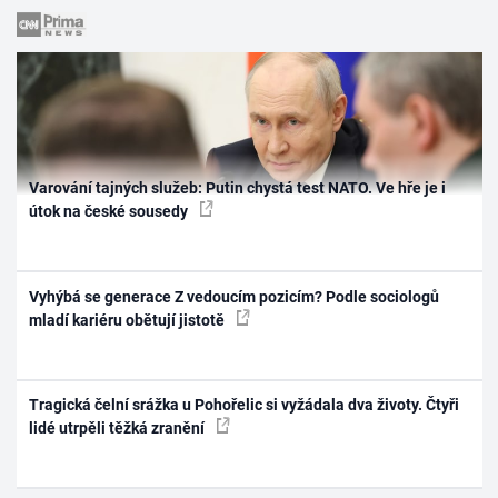
Varování tajných služeb: Putin chystá test NATO. Ve hře je i
útok na české sousedy
Vyhýbá se generace Z vedoucím pozicím? Podle sociologů
mladí kariéru obětují jistotě
Tragická čelní srážka u Pohořelic si vyžádala dva životy. Čtyři
lidé utrpěli těžká zranění