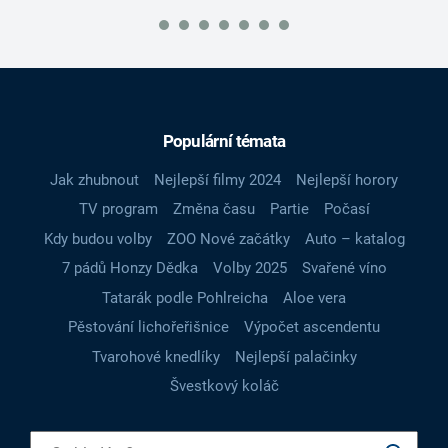
Populární témata
Jak zhubnout
Nejlepší filmy 2024
Nejlepší horory
TV program
Změna času
Partie
Počasí
Kdy budou volby
ZOO Nové začátky
Auto – katalog
7 pádů Honzy Dědka
Volby 2025
Svařené víno
Tatarák podle Pohlreicha
Aloe vera
Pěstování lichořeřišnice
Výpočet ascendentu
Tvarohové knedlíky
Nejlepší palačinky
Švestkový koláč