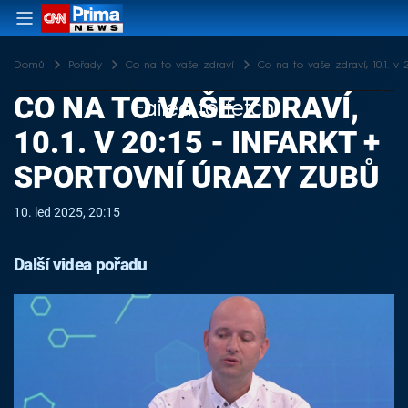
Domů
Pořady
Co na to vaše zdraví
Co na to vaše zdraví, 10.1. v 
CO NA TO VAŠE ZDRAVÍ,
Failed to fetch
10.1. V 20:15 - INFARKT +
SPORTOVNÍ ÚRAZY ZUBŮ
10. led 2025, 20:15
Další videa pořadu