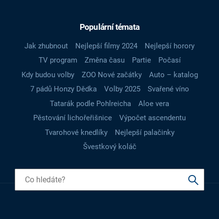
Populární témata
Jak zhubnout
Nejlepší filmy 2024
Nejlepší horory
TV program
Změna času
Partie
Počasí
Kdy budou volby
ZOO Nové začátky
Auto – katalog
7 pádů Honzy Dědka
Volby 2025
Svařené víno
Tatarák podle Pohlreicha
Aloe vera
Pěstování lichořeřišnice
Výpočet ascendentu
Tvarohové knedlíky
Nejlepší palačinky
Švestkový koláč