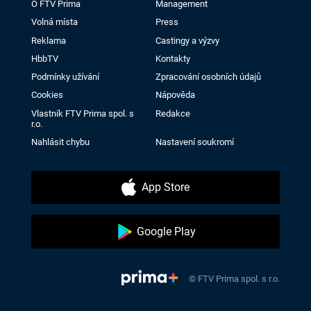
O FTV Prima
Management
Volná místa
Press
Reklama
Castingy a výzvy
HbbTV
Kontakty
Podmínky užívání
Zpracování osobních údajů
Cookies
Nápověda
Vlastník FTV Prima spol. s
Redakce
r.o.
Nahlásit chybu
Nastavení soukromí
App Store
Google Play
© FTV Prima spol. s r.o.