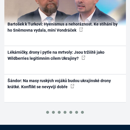
Bartošek k Turkovi: Hyenismus a nehoráznost. Ke stíhání by
ho Sněmovna vydala, míní Vondráček
Lékárničky, drony i pytle na mrtvoly: Jsou tržiště jako
Wildberries legitimním cílem Ukrajiny?
Šándor: Na masy ruských vojáků budou ukrajinské drony
krátké. Konflikt se nevyvíjí dobře