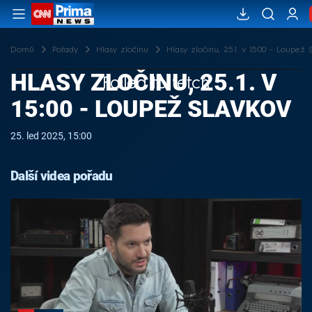
Domů
Pořady
Hlasy zločinu
Hlasy zločinu, 25.1. v 15:00 - Loupež 
HLASY ZLOČINU, 25.1. V
Failed to fetch
15:00 - LOUPEŽ SLAVKOV
25. led 2025, 15:00
Další videa pořadu