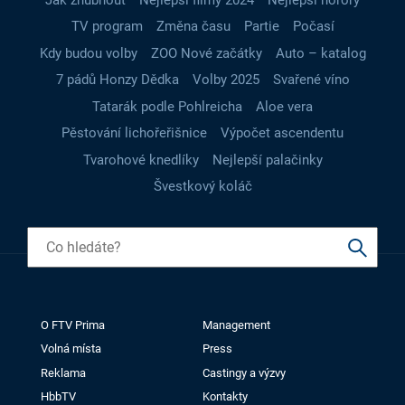
TV program
Změna času
Partie
Počasí
Kdy budou volby
ZOO Nové začátky
Auto – katalog
7 pádů Honzy Dědka
Volby 2025
Svařené víno
Tatarák podle Pohlreicha
Aloe vera
Pěstování lichořeřišnice
Výpočet ascendentu
Tvarohové knedlíky
Nejlepší palačinky
Švestkový koláč
O FTV Prima
Management
Volná místa
Press
Reklama
Castingy a výzvy
HbbTV
Kontakty