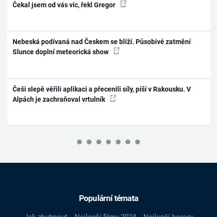
Čekal jsem od vás víc, řekl Gregor
Nebeská podívaná nad Českem se blíží. Působivé zatmění
Slunce doplní meteorická show
Češi slepě věřili aplikaci a přecenili síly, píší v Rakousku. V
Alpách je zachraňoval vrtulník
Populární témata
Jak zhubnout
Nejlepší filmy 2024
Nejlepší horory