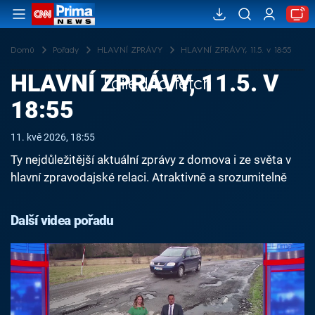
Domů
Pořady
HLAVNÍ ZPRÁVY
HLAVNÍ ZPRÁVY, 11.5. v 18:55
HLAVNÍ ZPRÁVY, 11.5. V
Failed to fetch
18:55
11. kvě 2026, 18:55
Ty nejdůležitější aktuální zprávy z domova i ze světa v
hlavní zpravodajské relaci. Atraktivně a srozumitelně
Další videa pořadu