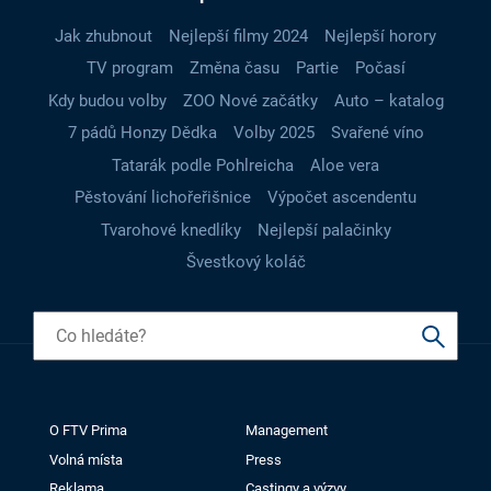
Jak zhubnout
Nejlepší filmy 2024
Nejlepší horory
TV program
Změna času
Partie
Počasí
Kdy budou volby
ZOO Nové začátky
Auto – katalog
7 pádů Honzy Dědka
Volby 2025
Svařené víno
Tatarák podle Pohlreicha
Aloe vera
Pěstování lichořeřišnice
Výpočet ascendentu
Tvarohové knedlíky
Nejlepší palačinky
Švestkový koláč
O FTV Prima
Management
Volná místa
Press
Reklama
Castingy a výzvy