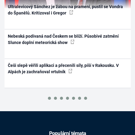
Ultralevicový Sánchez je žábou na prameni, pustil se Vondra
do Španělů. Kritizoval i Gregor
Nebeská podívaná nad Českem se blíží. Působivé zatmění
Slunce doplní meteorická show
Češi slepě věřili aplikaci a přecenili síly, píší v Rakousku. V
Alpách je zachraňoval vrtulník
Populární témata