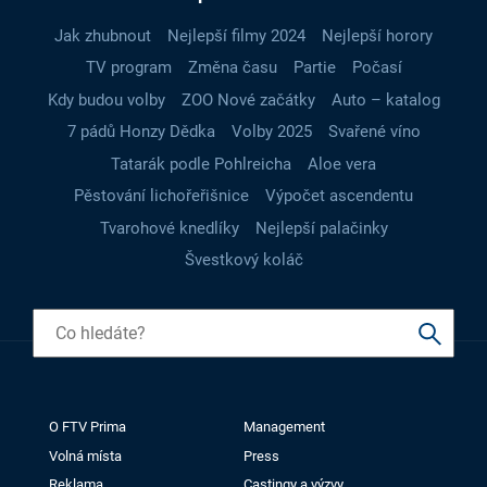
Jak zhubnout
Nejlepší filmy 2024
Nejlepší horory
TV program
Změna času
Partie
Počasí
Kdy budou volby
ZOO Nové začátky
Auto – katalog
7 pádů Honzy Dědka
Volby 2025
Svařené víno
Tatarák podle Pohlreicha
Aloe vera
Pěstování lichořeřišnice
Výpočet ascendentu
Tvarohové knedlíky
Nejlepší palačinky
Švestkový koláč
O FTV Prima
Management
Volná místa
Press
Reklama
Castingy a výzvy