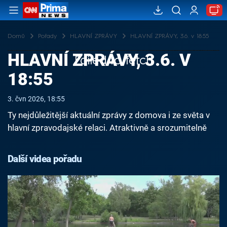
Domů
Pořady
HLAVNÍ ZPRÁVY
HLAVNÍ ZPRÁVY, 3.6. v 18:55
HLAVNÍ ZPRÁVY, 3.6. V
Failed to fetch
18:55
3. čvn 2026, 18:55
Ty nejdůležitější aktuální zprávy z domova i ze světa v
hlavní zpravodajské relaci. Atraktivně a srozumitelně
Další videa pořadu