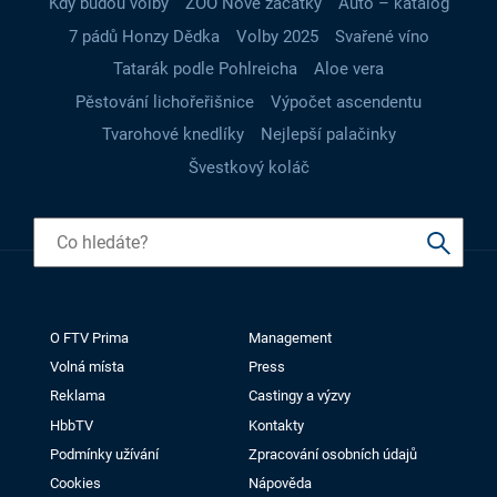
Kdy budou volby
ZOO Nové začátky
Auto – katalog
7 pádů Honzy Dědka
Volby 2025
Svařené víno
Tatarák podle Pohlreicha
Aloe vera
Pěstování lichořeřišnice
Výpočet ascendentu
Tvarohové knedlíky
Nejlepší palačinky
Švestkový koláč
O FTV Prima
Management
Volná místa
Press
Reklama
Castingy a výzvy
HbbTV
Kontakty
Podmínky užívání
Zpracování osobních údajů
Cookies
Nápověda