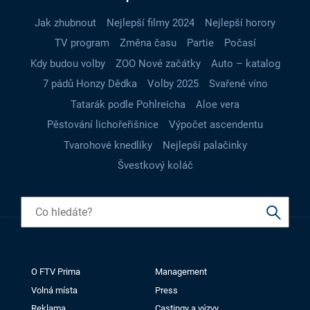
Jak zhubnout
Nejlepší filmy 2024
Nejlepší horory
TV program
Změna času
Partie
Počasí
Kdy budou volby
ZOO Nové začátky
Auto – katalog
7 pádů Honzy Dědka
Volby 2025
Svařené víno
Tatarák podle Pohlreicha
Aloe vera
Pěstování lichořeřišnice
Výpočet ascendentu
Tvarohové knedlíky
Nejlepší palačinky
Švestkový koláč
O FTV Prima
Management
Volná místa
Press
Reklama
Castingy a výzvy