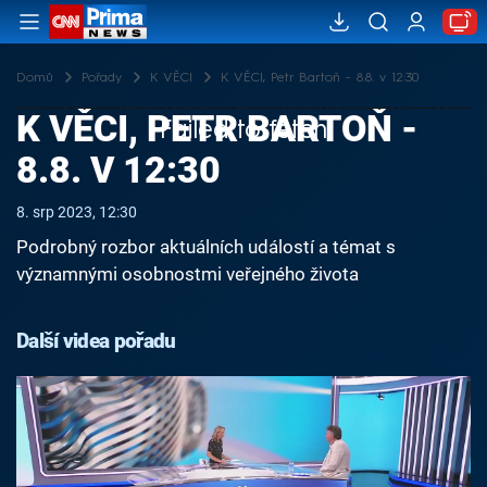
Domů
Pořady
K VĚCI
K VĚCI, Petr Bartoň - 8.8. v 12:30
K VĚCI, PETR BARTOŇ -
Failed to fetch
8.8. V 12:30
8. srp 2023, 12:30
Podrobný rozbor aktuálních událostí a témat s
významnými osobnostmi veřejného života
Další videa pořadu