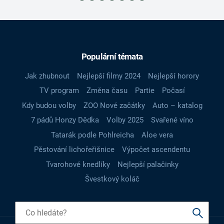
Populární témata
Jak zhubnout
Nejlepší filmy 2024
Nejlepší horory
TV program
Změna času
Partie
Počasí
Kdy budou volby
ZOO Nové začátky
Auto – katalog
7 pádů Honzy Dědka
Volby 2025
Svařené víno
Tatarák podle Pohlreicha
Aloe vera
Pěstování lichořeřišnice
Výpočet ascendentu
Tvarohové knedlíky
Nejlepší palačinky
Švestkový koláč