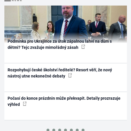
Podmínka pro Ukrajince za útok zápalnou lahví na dům s
dětmi? Tejc zvažuje mimořádný zásah
Rozpohybují české školství ředitelé? Resort věří, že nový
nástroj utne nekonečné debaty
Počasí do konce prázdnin může překvapit. Detaily prozrazuje
výhled