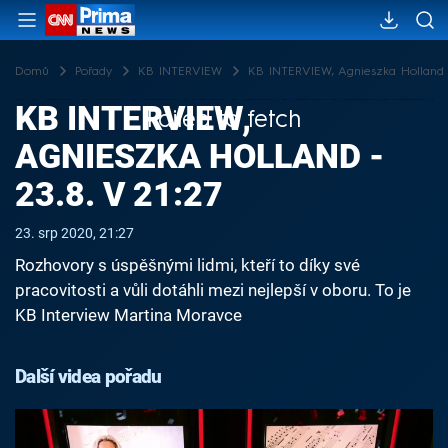
Domů
Pořady
KB INTERVIEW
KB INTERVIEW, Agnieszka Holland -
KB INTERVIEW,
Failed to fetch
AGNIESZKA HOLLAND -
23.8. V 21:27
23. srp 2020, 21:27
Rozhovory s úspěšnými lidmi, kteří to díky své
pracovitosti a vůli dotáhli mezi nejlepší v oboru. To je
KB Interview Martina Moravce
Další videa pořadu