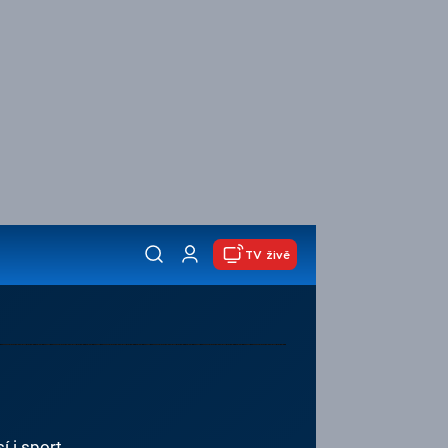
TV živě
í i sport