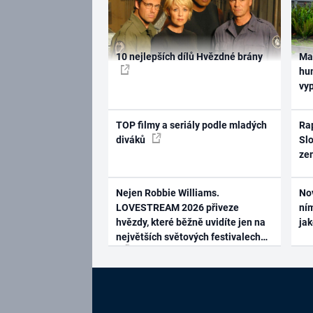
10 nejlepších dílů Hvězdné brány
Ma
hum
vy
TOP filmy a seriály podle mladých
Rap
diváků
Slo
ze
Nejen Robbie Williams.
No
LOVESTREAM 2026 přiveze
ním
hvězdy, které běžně uvidíte jen na
ja
největších světových festivalech