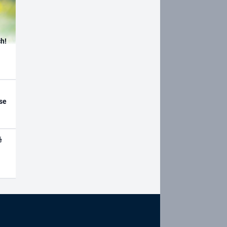
h!
se
é