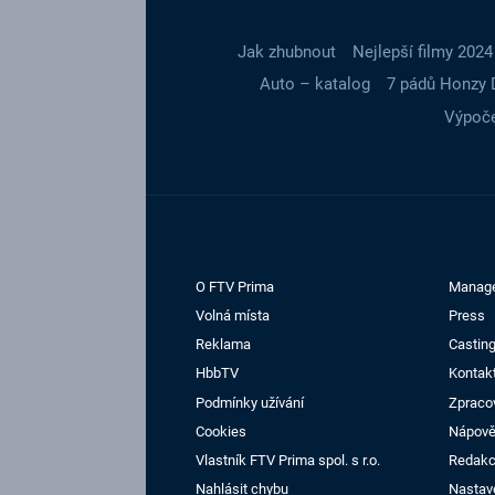
Jak zhubnout
Nejlepší filmy 2024
Auto – katalog
7 pádů Honzy 
Výpoče
O FTV Prima
Manag
Volná místa
Press
Reklama
Casting
HbbTV
Kontak
Podmínky užívání
Zpraco
Cookies
Nápov
Vlastník FTV Prima spol. s r.o.
Redak
Nahlásit chybu
Nastav