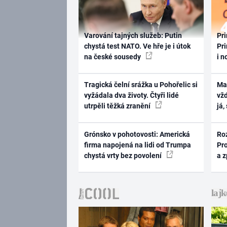
Varování tajných služeb: Putin
Pri
chystá test NATO. Ve hře je i útok
Pri
na české sousedy
i n
Tragická čelní srážka u Pohořelic si
Ma
vyžádala dva životy. Čtyři lidé
vž
utrpěli těžká zranění
já,
Grónsko v pohotovosti: Americká
Ro
firma napojená na lidi od Trumpa
Pr
chystá vrty bez povolení
a 