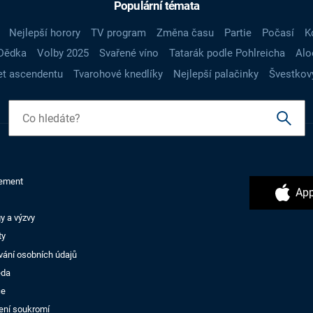
Populární témata
Nejlepší horory
TV program
Změna času
Partie
Počasí
K
Dědka
Volby 2025
Svařené víno
Tatarák podle Pohlreicha
Alo
t ascendentu
Tvarohové knedlíky
Nejlepší palačinky
Švestkov
ement
App
y a výzvy
ty
vání osobních údajů
ěda
ce
ení soukromí