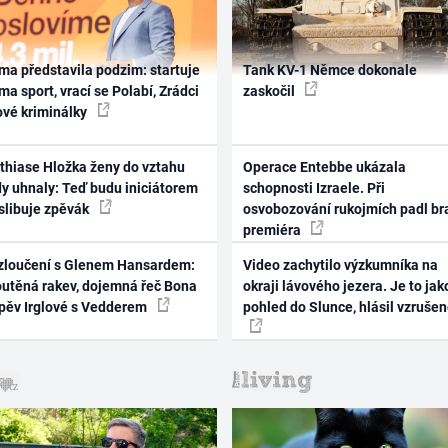
ma představila podzim: startuje
Tank KV-1 Němce dokonale
ma sport, vrací se Polabí, Zrádci
zaskočil
ové kriminálky
thiase Hložka ženy do vztahu
Operace Entebbe ukázala
dy uhnaly: Teď budu iniciátorem
schopnosti Izraele. Při
 slibuje zpěvák
osvobozování rukojmích padl br
premiéra
zloučení s Glenem Hansardem:
Video zachytilo výzkumníka na
outěná rakev, dojemná řeč Bona
okraji lávového jezera. Je to jak
zpěv Irglové s Vedderem
pohled do Slunce, hlásil vzruše