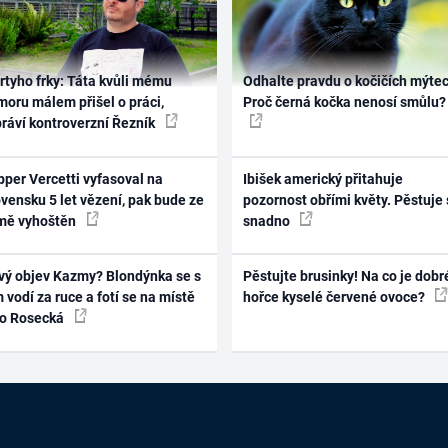
rtyho frky: Táta kvůli mému
Odhalte pravdu o kočičích mýtec
oru málem přišel o práci,
Proč černá kočka nenosí smůlu?
práví kontroverzní Řezník
per Vercetti vyfasoval na
Ibišek americký přitahuje
vensku 5 let vězení, pak bude ze
pozornost obřími květy. Pěstuje 
mě vyhoštěn
snadno
vý objev Kazmy? Blondýnka se s
Pěstujte brusinky! Na co je dobr
 vodí za ruce a fotí se na místě
hořce kyselé červené ovoce?
ko Rosecká