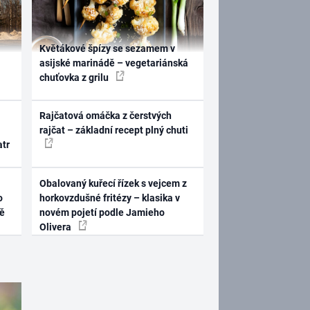
Květákové špízy se sezamem v
asijské marinádě – vegetariánská
chuťovka z grilu
Rajčatová omáčka z čerstvých
rajčat – základní recept plný chuti
atr
Obalovaný kuřecí řízek s vejcem z
o
horkovzdušné fritézy – klasika v
ně
novém pojetí podle Jamieho
Olivera