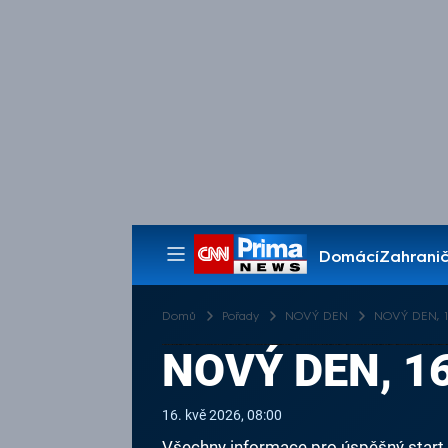
Domácí
Zahranič
Pořady
Domů
Pořady
NOVÝ DEN
NOVÝ DEN, 16
NOVÝ DEN, 16
16. kvě 2026, 08:00
Všechny informace pro úspěšný start v