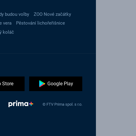
dy budou volby
ZOO Nové začátky
e vera
Pěstování lichořeřišnice
ý koláč
 Store
Google Play
© FTV Prima spol. s r.o.