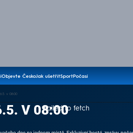
í
Objevte Česko
Jak ušetřit
Sport
Počasí
.5. v 08:00
.5. V 08:00
Failed to fetch
ašeho dne na jednom místě. Exkluzivní hosté, zprávy, počas