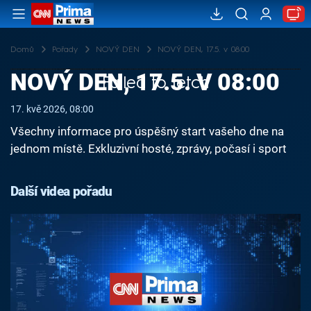
Domů
Pořady
NOVÝ DEN
NOVÝ DEN, 17.5. v 08:00
NOVÝ DEN, 17.5. V 08:00
Failed to fetch
17. kvě 2026, 08:00
Všechny informace pro úspěšný start vašeho dne na
jednom místě. Exkluzivní hosté, zprávy, počasí i sport
Další videa pořadu