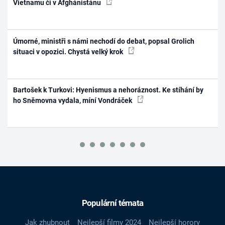
Vietnamu či v Afghánistánu
Úmorné, ministři s námi nechodí do debat, popsal Grolich
situaci v opozici. Chystá velký krok
Bartošek k Turkovi: Hyenismus a nehoráznost. Ke stíhání by
ho Sněmovna vydala, míní Vondráček
Populární témata
Jak zhubnout
Nejlepší filmy 2024
Nejlepší horory