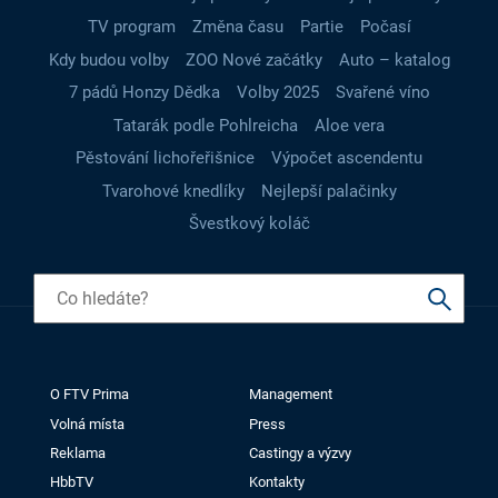
TV program
Změna času
Partie
Počasí
Kdy budou volby
ZOO Nové začátky
Auto – katalog
7 pádů Honzy Dědka
Volby 2025
Svařené víno
Tatarák podle Pohlreicha
Aloe vera
Pěstování lichořeřišnice
Výpočet ascendentu
Tvarohové knedlíky
Nejlepší palačinky
Švestkový koláč
O FTV Prima
Management
Volná místa
Press
Reklama
Castingy a výzvy
HbbTV
Kontakty