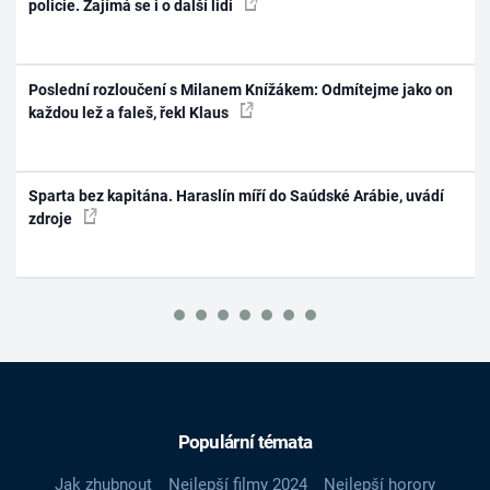
policie. Zajímá se i o další lidi
Poslední rozloučení s Milanem Knížákem: Odmítejme jako on
každou lež a faleš, řekl Klaus
Sparta bez kapitána. Haraslín míří do Saúdské Arábie, uvádí
zdroje
Populární témata
Jak zhubnout
Nejlepší filmy 2024
Nejlepší horory