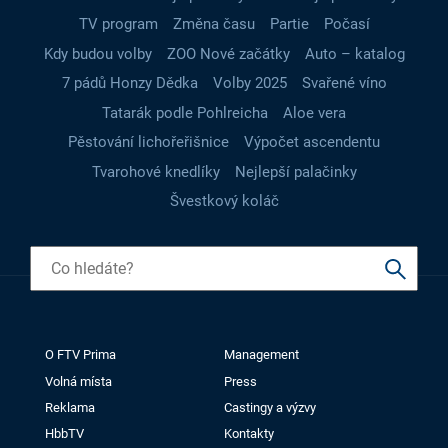
TV program
Změna času
Partie
Počasí
Kdy budou volby
ZOO Nové začátky
Auto – katalog
7 pádů Honzy Dědka
Volby 2025
Svařené víno
Tatarák podle Pohlreicha
Aloe vera
Pěstování lichořeřišnice
Výpočet ascendentu
Tvarohové knedlíky
Nejlepší palačinky
Švestkový koláč
O FTV Prima
Management
Volná místa
Press
Reklama
Castingy a výzvy
HbbTV
Kontakty