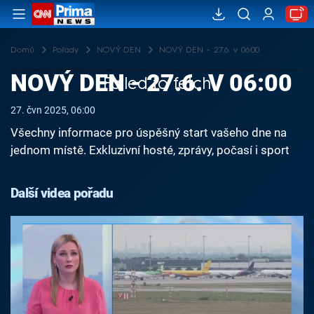
Domů
Pořady
NOVÝ DEN
NOVÝ DEN - 27.6. v 06:00
NOVÝ DEN - 27.6. V 06:00
Failed to fetch
27. čvn 2025, 06:00
Všechny informace pro úspěšný start vašeho dne na
jednom místě. Exkluzivní hosté, zprávy, počasí i sport
Další videa pořadu