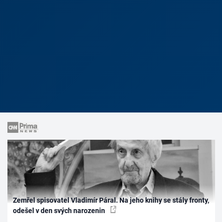
Zemřel spisovatel Vladimír Páral. Na jeho knihy se stály fronty,
odešel v den svých narozenin