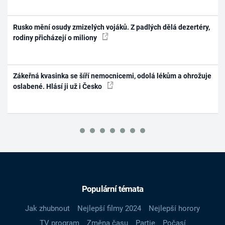
Rusko mění osudy zmizelých vojáků. Z padlých dělá dezertéry,
rodiny přicházejí o miliony
Zákeřná kvasinka se šíří nemocnicemi, odolá lékům a ohrožuje
oslabené. Hlásí ji už i Česko
Populární témata
Jak zhubnout
Nejlepší filmy 2024
Nejlepší horory
TV program
Změna času
Partie
Počasí