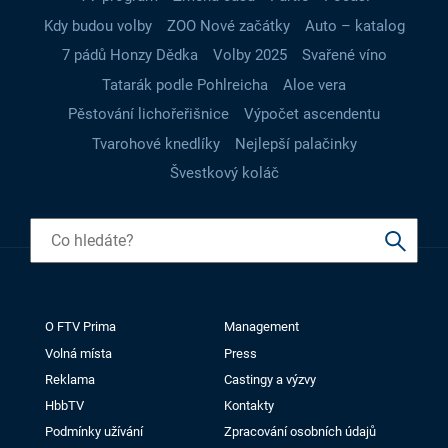
Kdy budou volby
ZOO Nové začátky
Auto – katalog
7 pádů Honzy Dědka
Volby 2025
Svařené víno
Tatarák podle Pohlreicha
Aloe vera
Pěstování lichořeřišnice
Výpočet ascendentu
Tvarohové knedlíky
Nejlepší palačinky
Švestkový koláč
O FTV Prima
Management
Volná místa
Press
Reklama
Castingy a výzvy
HbbTV
Kontakty
Podmínky užívání
Zpracování osobních údajů