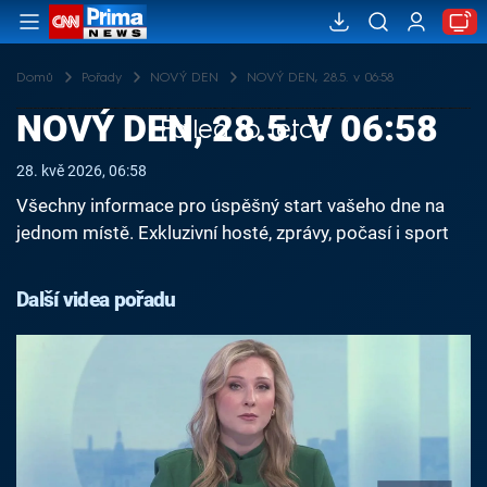
Domů
Pořady
NOVÝ DEN
NOVÝ DEN, 28.5. v 06:58
NOVÝ DEN, 28.5. V 06:58
Failed to fetch
28. kvě 2026, 06:58
Všechny informace pro úspěšný start vašeho dne na
jednom místě. Exkluzivní hosté, zprávy, počasí i sport
Další videa pořadu