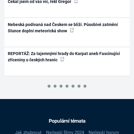
Čekal jsem od vás víc, řekl Gregor
Nebeská podívaná nad Českem se blíží. Působivé zatmění
Slunce doplní meteorická show
REPORTÁŽ: Za tajemnými hrady do Karpat aneb Fascinující
zříceniny u českých hranic
Populární témata
Jak zhubnout
Nejlepší filmy 2024
Nejlepší horory