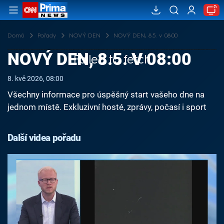
Domů
Pořady
NOVÝ DEN
NOVÝ DEN, 8.5. v 08:00
NOVÝ DEN, 8.5. V 08:00
Failed to fetch
8. kvě 2026, 08:00
Všechny informace pro úspěšný start vašeho dne na
jednom místě. Exkluzivní hosté, zprávy, počasí i sport
Další videa pořadu