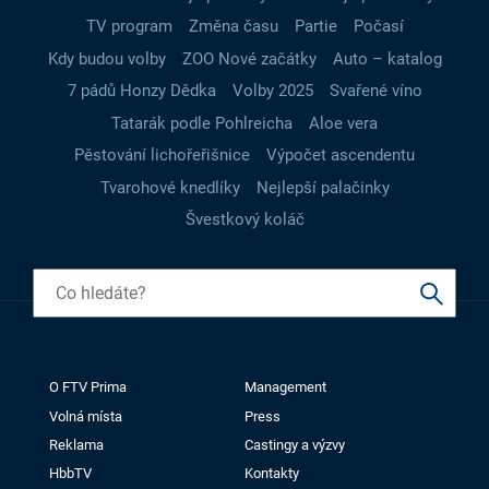
TV program
Změna času
Partie
Počasí
Kdy budou volby
ZOO Nové začátky
Auto – katalog
7 pádů Honzy Dědka
Volby 2025
Svařené víno
Tatarák podle Pohlreicha
Aloe vera
Pěstování lichořeřišnice
Výpočet ascendentu
Tvarohové knedlíky
Nejlepší palačinky
Švestkový koláč
O FTV Prima
Management
Volná místa
Press
Reklama
Castingy a výzvy
HbbTV
Kontakty