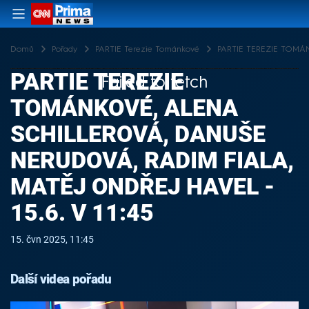
Domů
Pořady
PARTIE Terezie Tománkové
PARTIE TEREZIE TOMÁNKO
PARTIE TEREZIE
Failed to fetch
TOMÁNKOVÉ, ALENA
SCHILLEROVÁ, DANUŠE
NERUDOVÁ, RADIM FIALA,
MATĚJ ONDŘEJ HAVEL -
15.6. V 11:45
15. čvn 2025, 11:45
Další videa pořadu