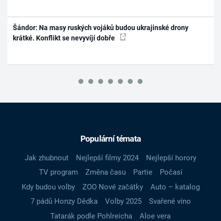
Šándor: Na masy ruských vojáků budou ukrajinské drony
krátké. Konflikt se nevyvíjí dobře
Populární témata
Jak zhubnout
Nejlepší filmy 2024
Nejlepší horory
TV program
Změna času
Partie
Počasí
Kdy budou volby
ZOO Nové začátky
Auto – katalog
7 pádů Honzy Dědka
Volby 2025
Svařené víno
Tatarák podle Pohlreicha
Aloe vera