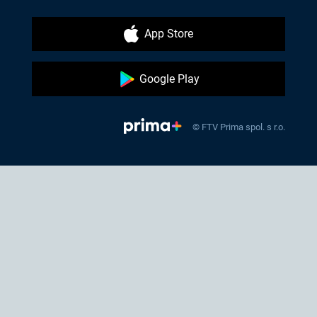
App Store
Google Play
© FTV Prima spol. s r.o.