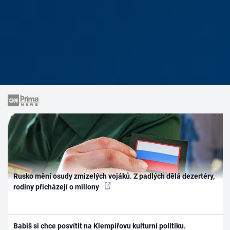
Rusko mění osudy zmizelých vojáků. Z padlých dělá dezertéry,
rodiny přicházejí o miliony
Babiš si chce posvítit na Klempířovu kulturní politiku.