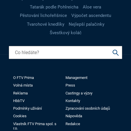
Tatarák podle Pohlreicha
Aloe vera
Pěstování lichořeřišnice
Výpočet ascendentu
Tvarohové knedlíky
Nejlepší palačinky
Švestkový koláč
O FTV Prima
Management
Volná místa
Press
Reklama
Castingy a výzvy
HbbTV
Kontakty
Podmínky užívání
Zpracování osobních údajů
Cookies
Nápověda
Vlastník FTV Prima spol. s
Redakce
r.o.