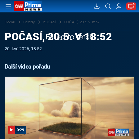
Domů
Pořady
POČASÍ
POČASÍ, 20.5. v 18:52
POČASÍ, 20.5. V 18:52
Failed to fetch
20. kvě 2026, 18:52
Další videa pořadu
0:29