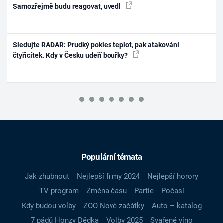
Samozřejmě budu reagovat, uvedl
Sledujte RADAR: Prudký pokles teplot, pak atakování
čtyřicítek. Kdy v Česku udeří bouřky?
Populární témata
Jak zhubnout
Nejlepší filmy 2024
Nejlepší horory
TV program
Změna času
Partie
Počasí
Kdy budou volby
ZOO Nové začátky
Auto – katalog
7 pádů Honzy Dědka
Volby 2025
Svařené víno