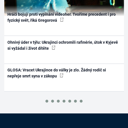
Hráči bojují proti vypínání videoher. Tvoříme precedent i pro
fyzický svět, říká Gregorová
Ohnivý úder v týlu: Ukrajinci ochromili rafinérie, útok v Kyjevě
si vyžádal i život dítěte
GLOSA: Vracet Ukrajince do války je zlo. Žádný rodič si
nepřeje smrt syna v zákopu