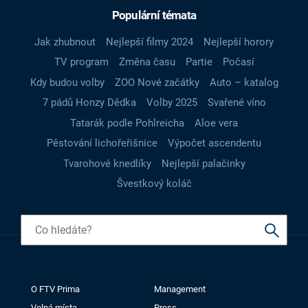
Populární témata
Jak zhubnout
Nejlepší filmy 2024
Nejlepší horory
TV program
Změna času
Partie
Počasí
Kdy budou volby
ZOO Nové začátky
Auto – katalog
7 pádů Honzy Dědka
Volby 2025
Svařené víno
Tatarák podle Pohlreicha
Aloe vera
Pěstování lichořeřišnice
Výpočet ascendentu
Tvarohové knedlíky
Nejlepší palačinky
Švestkový koláč
O FTV Prima
Management
Volná místa
Press