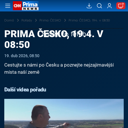
Domů
Pořady
Prima ČESKO
Prima ČESKO, 19.4. v 08:50
PRIMA ČESKO, 19.4. V
Failed to fetch
08:50
19. dub 2026, 08:50
Cestujte s námi po Česku a poznejte nejzajímavější
místa naší země
Další videa pořadu