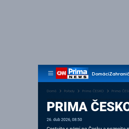
Domácí
Zahranič
Pořady
Domů
Pořady
Prima ČESKO
Prima ČESK
PRIMA ČESKO,
26. dub 2026, 08:50
Cestujte s námi po Česku a poznejte n