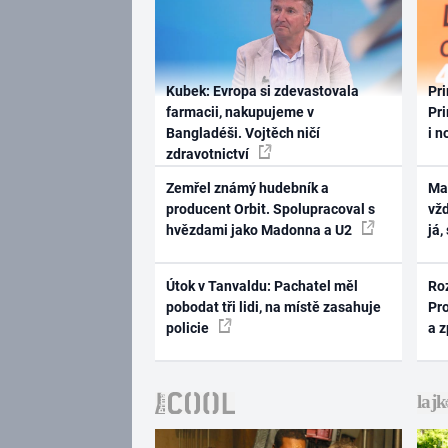
Kubek: Evropa si zdevastovala
Pri
farmacii, nakupujeme v
Pri
Bangladéši. Vojtěch ničí
i n
zdravotnictví
Zemřel známý hudebník a
Ma
producent Orbit. Spolupracoval s
vž
hvězdami jako Madonna a U2
já,
Útok v Tanvaldu: Pachatel měl
Ro
pobodat tři lidi, na místě zasahuje
Pr
policie
a 