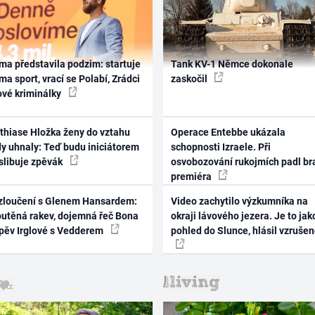
ma představila podzim: startuje
Tank KV-1 Němce dokonale
ma sport, vrací se Polabí, Zrádci
zaskočil
ové kriminálky
thiase Hložka ženy do vztahu
Operace Entebbe ukázala
dy uhnaly: Teď budu iniciátorem
schopnosti Izraele. Při
 slibuje zpěvák
osvobozování rukojmích padl br
premiéra
zloučení s Glenem Hansardem:
Video zachytilo výzkumníka na
outěná rakev, dojemná řeč Bona
okraji lávového jezera. Je to jak
zpěv Irglové s Vedderem
pohled do Slunce, hlásil vzruše