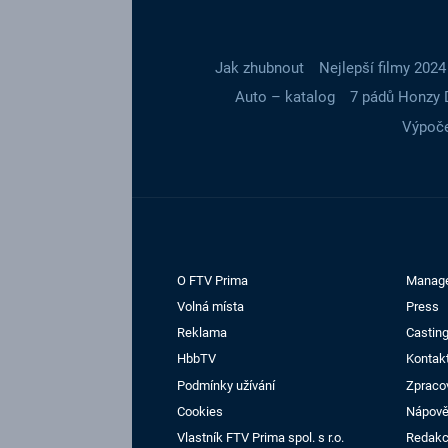
Jak zhubnout
Nejlepší filmy 2024
Auto – katalog
7 pádů Honzy 
Výpoče
O FTV Prima
Manag
Volná místa
Press
Reklama
Casting
HbbTV
Kontak
Podmínky užívání
Zpraco
Cookies
Nápov
Vlastník FTV Prima spol. s r.o.
Redak