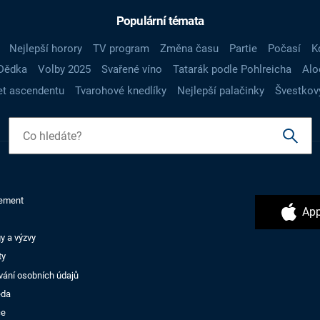
Populární témata
Nejlepší horory
TV program
Změna času
Partie
Počasí
K
Dědka
Volby 2025
Svařené víno
Tatarák podle Pohlreicha
Alo
t ascendentu
Tvarohové knedlíky
Nejlepší palačinky
Švestkov
ement
App
y a výzvy
ty
vání osobních údajů
ěda
ce