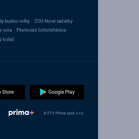
dy budou volby
ZOO Nové začátky
e vera
Pěstování lichořeřišnice
ý koláč
 Store
Google Play
© FTV Prima spol. s r.o.