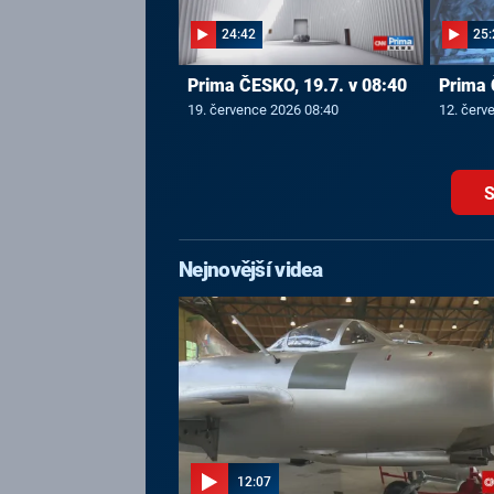
24:42
25:
Prima ČESKO, 19.7. v 08:40
Prima 
19. července 2026 08:40
12. červ
S
Nejnovější videa
12:07