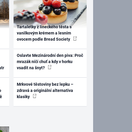
Tartaletky z lineckého těsta s
vanilkovým krémem a lesním
ovocem podle Bread Society
Oslavte Mezinárodní den piva: Proč
mrazák ničí chuť a kdy v horku
atr
vsadit na šnyt?
Mrkvové těstoviny bez lepku –
o
zdravá a originální alternativa
ně
klasiky