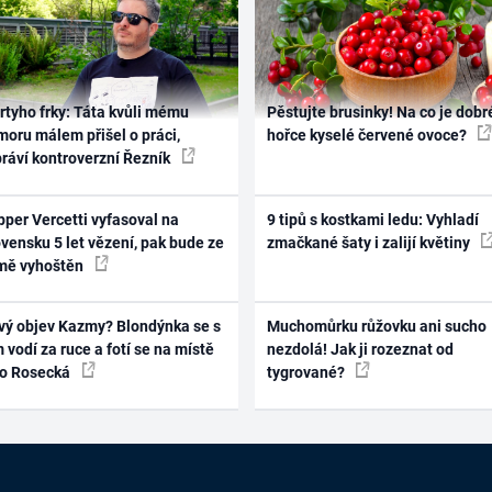
rtyho frky: Táta kvůli mému
Pěstujte brusinky! Na co je dobr
oru málem přišel o práci,
hořce kyselé červené ovoce?
práví kontroverzní Řezník
per Vercetti vyfasoval na
9 tipů s kostkami ledu: Vyhladí
vensku 5 let vězení, pak bude ze
zmačkané šaty i zalijí květiny
mě vyhoštěn
vý objev Kazmy? Blondýnka se s
Muchomůrku růžovku ani sucho
 vodí za ruce a fotí se na místě
nezdolá! Jak ji rozeznat od
ko Rosecká
tygrované?