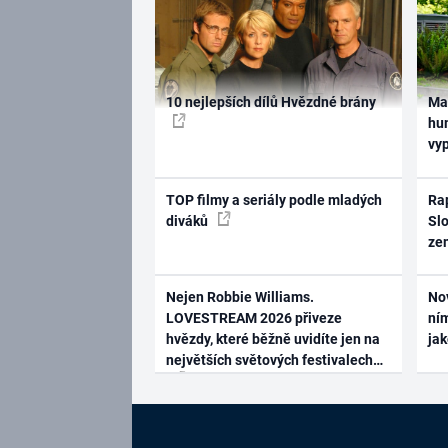
10 nejlepších dílů Hvězdné brány
Ma
hum
vy
TOP filmy a seriály podle mladých
Rap
diváků
Slo
ze
Nejen Robbie Williams.
No
LOVESTREAM 2026 přiveze
ním
hvězdy, které běžně uvidíte jen na
ja
největších světových festivalech