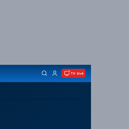
TV živě